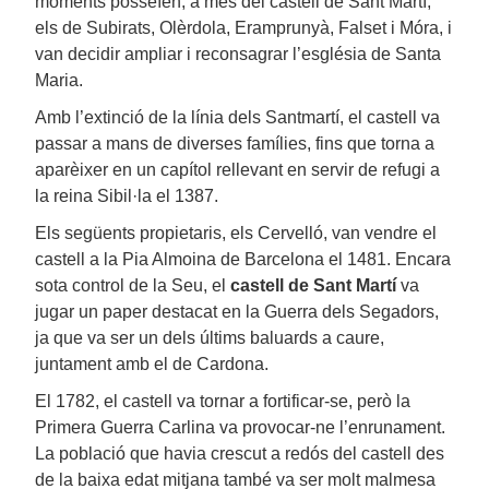
moments posseïen, a més del castell de Sant Martí,
els de Subirats, Olèrdola, Eramprunyà, Falset i Móra, i
van decidir ampliar i reconsagrar l’església de Santa
Maria.
Amb l’extinció de la línia dels Santmartí, el castell va
passar a mans de diverses famílies, fins que torna a
aparèixer en un capítol rellevant en servir de refugi a
la reina Sibil·la el 1387.
Els següents propietaris, els Cervelló, van vendre el
castell a la Pia Almoina de Barcelona el 1481. Encara
sota control de la Seu, el
castell de Sant Martí
va
jugar un paper destacat en la Guerra dels Segadors,
ja que va ser un dels últims baluards a caure,
juntament amb el de Cardona.
El 1782, el castell va tornar a fortificar-se, però la
Primera Guerra Carlina va provocar-ne l’enrunament.
La població que havia crescut a redós del castell des
de la baixa edat mitjana també va ser molt malmesa