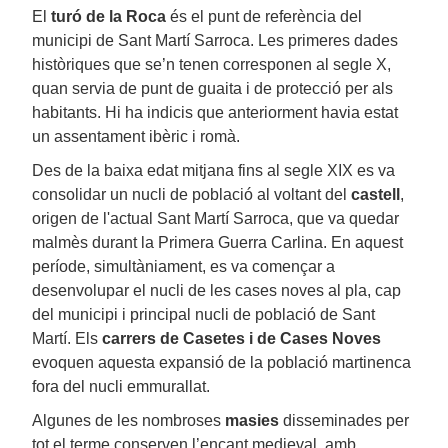
El
turó de la Roca
és el punt de referència del
municipi de Sant Martí Sarroca. Les primeres dades
històriques que se’n tenen corresponen al segle X,
quan servia de punt de guaita i de protecció per als
habitants. Hi ha indicis que anteriorment havia estat
un assentament ibèric i romà.
Des de la baixa edat mitjana fins al segle XIX es va
consolidar un nucli de població al voltant del
castell
,
origen de l'actual Sant Martí Sarroca, que va quedar
malmès durant la Primera Guerra Carlina. En aquest
període, simultàniament, es va començar a
desenvolupar el nucli de les cases noves al pla, cap
del municipi i principal nucli de població de Sant
Martí. Els
carrers de Casetes i de Cases Noves
evoquen aquesta expansió de la població martinenca
fora del nucli emmurallat.
Algunes de les nombroses
masies
disseminades per
tot el terme conserven l’encant medieval, amb