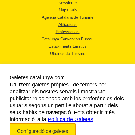
Newsletter
Mapa web
Agència Catalana de Turisme
Afiliacions
Professionals
Catalunya Convention Bureau
Establiments turístics
Oficines de Turisme
Galetes catalunya.com
Utilitzem galetes pròpies i de tercers per
analitzar els nostres serveis i mostrar-te
AVÍS LEGAL
publicitat relacionada amb les preferències dels
POLÍTICA DE PRIVACITAT
usuaris segons un perfil elaborat a partir dels
COOKIES
seus hàbits de navegació. Pots obtenir més
informació a la
Política de Galetes
ACCESSIBILITAT
.
Configuració de galetes