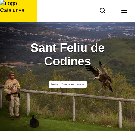
Saltar
al
contingut
Sant Feliu de
Codines
Tasta
Viatja en família