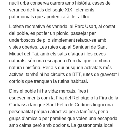
nucli urbà conserva carrers amb història, cases de
veraneo de finals del segle XIX i elements
patrimonials que aporten caràcter al lloc.
L’oferta recreativa és variada: al Parc Usart, al costat
del poble, es pot fer un pícnic, passejar per
underboscos de pi o simplement relaxar-se amb
vistes obertes. Les rutes cap al Santuari de Sant
Miquel del Fai, amb els salts d’aigua i les coves
naturals, són una escapada d’un dia que combina
natura i història. Per als qui busquen activitats més
actives, també hi ha circuits de BTT, rutes de gravetat i
corriols que trenquen la rutina habitual.
Dins el poble hi ha vida: mercats, fires i
esdeveniments com la Fira del Rellotge o la Fira de la
Carbassa fan que Sant Feliu de Codines tingui una
personalitat pròpia i atractiva per a famílies, per a
grups d’amics o per parelles que volen una escapada
amb calma però amb opcions. La gastronomia local