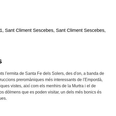
51, Sant Climent Sescebes, Sant Climent Sescebes,
s
ts l'ermita de Santa Fe dels Solers, des d'on, a banda de
struccions preromàniques més interessants de l'Empordà,
ues vistes, així com els menhirs de la Murtra i el de
ersos dòlmens que es poden visitar, un dels més bonics és
ues.