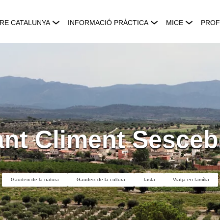
RE CATALUNYA
INFORMACIÓ PRÀCTICA
MICE
PROF
ant Climent Sesceb
Gaudeix de la natura
Gaudeix de la cultura
Tasta
Viatja en família