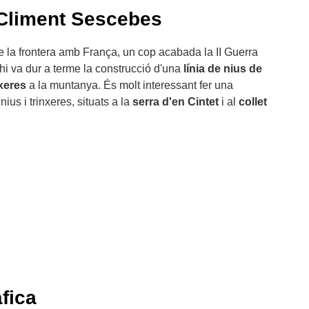
 Climent Sescebes
de la frontera amb França, un cop acabada la II Guerra
hi va dur a terme la construcció d'una
línia de nius de
nxeres
a la muntanya. És molt interessant fer una
ius i trinxeres, situats a la
serra d'en Cintet
i al
collet
fica