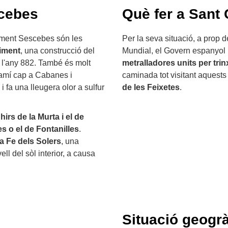
scebes
Què fer a Sant
liment Sescebes són les
Per la seva situació, a prop 
liment
, una construcció del
Mundial, el Govern espanyol 
 l'any 882. També és molt
metralladores units per tri
camí cap a Cabanes i
caminada tot visitant aquests n
 fa una lleugera olor a sulfur
de les Feixetes
.
irs de la Murta i el de
s o el de Fontanilles
.
a Fe dels Solers
, una
ell del sòl interior, a causa
Situació geogrà