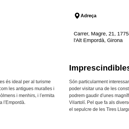
Adreça
Carrer, Magre, 21, 177
l'Alt Empordà, Girona
Imprescindible
es és ideal per al turisme
Són particularment interessan
 com les antigues muralles i
poder visitar una de les con
òlmens i menhirs, i l'ermita
podrem gaudir d'unes magnífiq
 a l'Empordà.
Vilartolí. Pel que fa als div
el sepulcre de les Tires Llarg