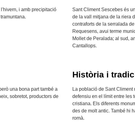
 l'hivern, i amb precipitació
Sant Climent Sescebes és un
a tramuntana.
de la vall mitjana de la riera
contraforts de la serralada de 
Requesens, avui terme municip
Mollet de Peralada; al sud, 
Cantallops.
Història i tradic
, però una bona part també a
La població de Sant Climent 
neix, sobretot, productors de
defensiu en el límit entre les
cristiana. Els diferents mon
des de molt antic. També hi h
romà.