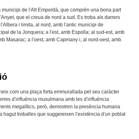
 municipi de l'Alt Empordà, que comprèn una bona part
 d'Anyet, que el creua de nord a sud. Es troba als darrers
l'Albera i limita, al nord, amb l'antic municipi de
al de la Jonquera; a l'est, amb Espolla; al sud-est, amb
amb Masarac; a l'oest, amb Capmany i, al nord-oest, amb
ió
neix com una plaça forta emmurallada pel seu caràcter
 terres d'influència musulmana amb les d'influència
uments megalítics, però, demostren la presència humana
a hagut troballes que suggereixen l'existència d'un poblat