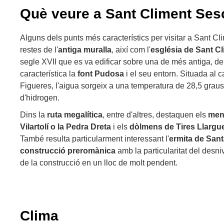
Què veure a Sant Climent Se
Alguns dels punts més característics per visitar a Sant C
restes de l'
antiga muralla
, així com l'
església de Sant C
segle XVII que es va edificar sobre una de més antiga, de
característica la
font Pudosa
i el seu entorn. Situada al 
Figueres, l'aigua sorgeix a una temperatura de 28,5 graus i
d'hidrogen.
Dins la
ruta megalítica
, entre d'altres, destaquen els
menh
Vilartolí o la Pedra Dreta
i els
dòlmens de Tires Llargue
També resulta particularment interessant l'
ermita de Sant
construcció preromànica
amb la particularitat del desniv
de la construcció en un lloc de molt pendent.
Clima