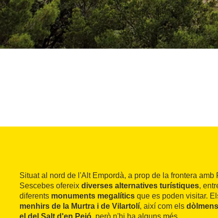
Situat al nord de l'Alt Empordà, a prop de la frontera amb
Sescebes ofereix
diverses alternatives turístiques
, ent
diferents
monuments megalítics
que es poden visitar. E
menhirs de la Murtra i de Vilartolí
, així com els
dòlmens 
el del Salt d'en Peió
, però n'hi ha alguns més.