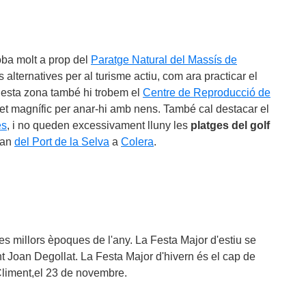
ba molt a prop del
Paratge Natural del Massís de
alternatives per al turisme actiu, com ara practicar el
uesta zona també hi trobem el
Centre de Reproducció de
ret magnífic per anar-hi amb nens. També cal destacar el
es
, i no queden excessivament lluny les
platges del golf
van
del Port de la Selva
a
Colera
.
les millors èpoques de l'any. La Festa Major d'estiu se
nt Joan Degollat. La Festa Major d'hivern és el cap de
liment,el 23 de novembre.