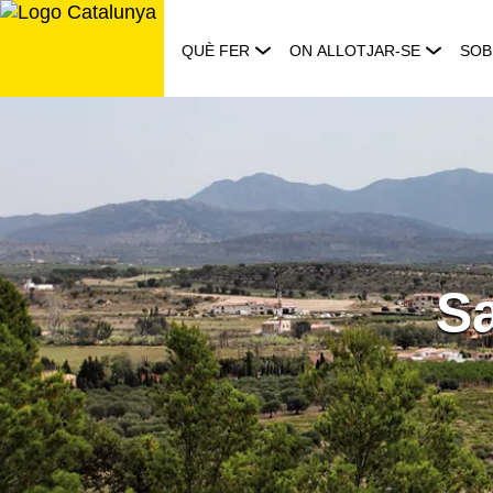
Saltar
al
QUÈ FER
ON ALLOTJAR-SE
SOB
contingut
S