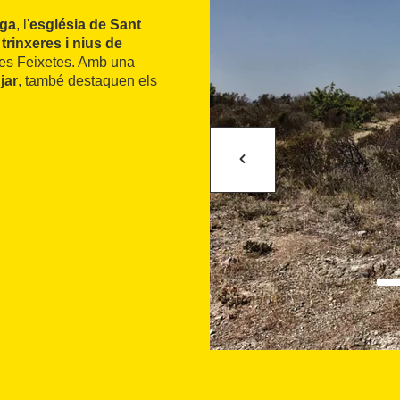
iga
, l'
església de Sant
e
trinxeres i nius de
e les Feixetes. Amb una
jar
, també destaquen els