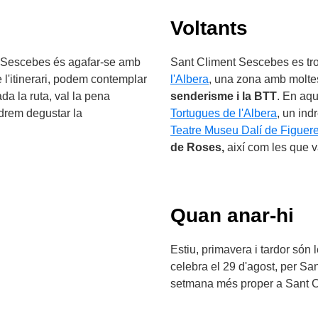
Voltants
nt Sescebes és agafar-se amb
Sant Climent Sescebes es tro
e l'itinerari, podem contemplar
l'Albera
, una zona amb moltes 
da la ruta, val la pena
senderisme i la BTT
. En aq
odrem degustar la
Tortugues de l'Albera
, un ind
Teatre Museu Dalí de Figuer
de Roses,
així com les que 
Quan anar-hi
Estiu, primavera i tardor són 
celebra el 29 d'agost, per Sa
setmana més proper a Sant C