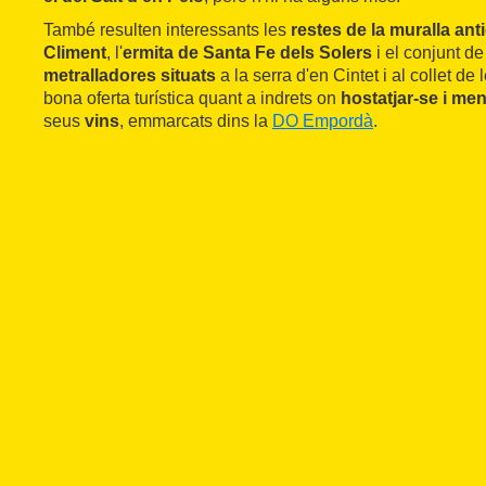
També resulten interessants les
restes de la muralla ant
Climent
, l'
ermita de Santa Fe dels Solers
i el conjunt d
metralladores situats
a la serra d'en Cintet i al collet d
bona oferta turística quant a indrets on
hostatjar-se i men
seus
vins
, emmarcats dins la
DO Empordà
.