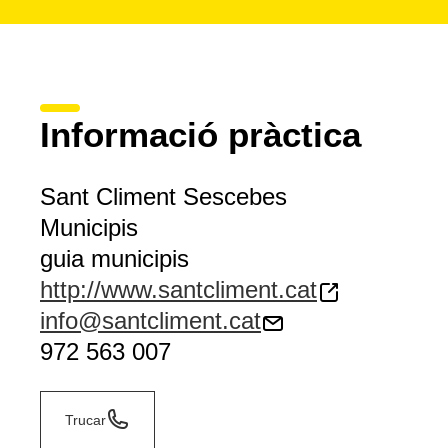
Informació pràctica
Sant Climent Sescebes
Municipis
guia municipis
http://www.santcliment.cat
info@santcliment.cat
972 563 007
Trucar