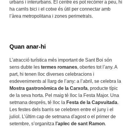
urbans i interurbans. El centre es pot recórrer a peu, hi
ha carrils bici i el cotxe és útil per connectar amb
l’àrea metropolitana i zones perimetrals.
Quan anar-hi
L’atracció turística més important de Sant Boi són
sens dubte les
termes romanes
, obertes tot l’any. A
part, hi tenen lloc diverses celebracions i
esdeveniments al llarg de l’any: a l’abril, se celebra la
Mostra gastronòmica de la Carxofa
, producte típic
de la seva horta. Pel maig té lloc la Festa Major. Una
setmana després, té lloc la
Festa de la Capvuitada
.
Les festes dels barris se celebren entre el juny i el
juliol. L’últim cap de setmana d'agost o el primer de
setembre, s’organitza
l’aplec de sant Ramon
.