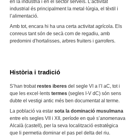
en la indústria i en el sector serveis. L’activitat
industrial és principalment la metal·lúrgia, el tèxtil i
l’alimentació.
Amb tot, encara hi ha una certa activitat agrícola. Els
conreus tant són de secà com de regadiu, amb
predomini d'hortalisses, arbres fruiters i garrofers.
Història i tradició
S’han trobat
restes iberes
del segle VI a l’I aC, tot i
que les excel·lents
termes
(segles I-V dC) són sens
dubte el vestigi antic més ben documentat al terme.
La població va estar
sota la dominació musulmana
entre els segles VII i XII, període en què s’anomenava
Alcalà (castell), per la seva localització estratègica
que li permetia dominar el pas pel delta del riu.