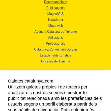
Recomanacions
Publicacions
Mapes/GIS
Newsletter
Mapa web
Agència Catalana de Turisme
Afiliacions
Professionals
Catalunya Convention Bureau
Establiments turístics
Oficines de Turisme
Galetes catalunya.com
Utilitzem galetes pròpies i de tercers per
analitzar els nostres serveis i mostrar-te
AVÍS LEGAL
publicitat relacionada amb les preferències dels
POLÍTICA DE PRIVACITAT
usuaris segons un perfil elaborat a partir dels
COOKIES
seus hàbits de navegació. Pots obtenir més