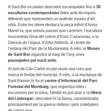
A Sant Boi es poden descobrir escampades fins a
30
escultures contemporànies
fetes amb tècniques
diferents que representen un autèntic museu d’art
urbà. Entre les obres destaca la peça
Infinit
d’Anna
Manel·la, que simula passes que caminen; l’escultura
noucentista
Noia del colom
d’Enric Casanovas, o la
Deessa de l’aigua
, d’Artur Aldomà, al centre de
l’estany del Parc de la Muntanyeta. A més, el
Museu
de Sant Boi
organitza al llarg de l’any unes
passejades pel nucli antic
.
Al turó de Can Cartró es pot veure una creu que
marca el llindar del municipi. A més, a la muntanya de
Sant Ramon hi ha el
centre d’informació del Parc
Forestal del Montbaig
, que organitza rutes i
excursions per la zona. També es pot anar a la
ribera
del Llobregat
i descobrir-hi la fauna, caracteritzada
principalment per la gavina riallera i pels coleòpters
de colors vius.