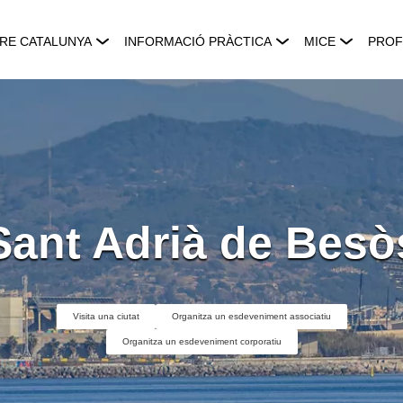
RE CATALUNYA
INFORMACIÓ PRÀCTICA
MICE
PROF
Sant Adrià de Besò
Visita una ciutat
Organitza un esdeveniment associatiu
Organitza un esdeveniment corporatiu