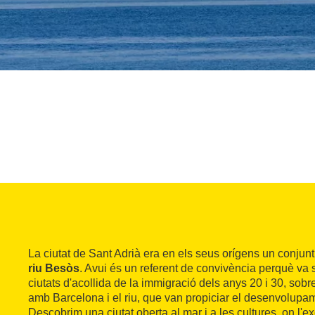
La ciutat de Sant Adrià era en els seus orígens un conjunt
riu Besòs
. Avui és un referent de convivència perquè va 
ciutats d'acollida de la immigració dels anys 20 i 30, sobre
amb Barcelona i el riu, que van propiciar el desenvolupam
Descobrim una ciutat oberta al mar i a les cultures, on l'