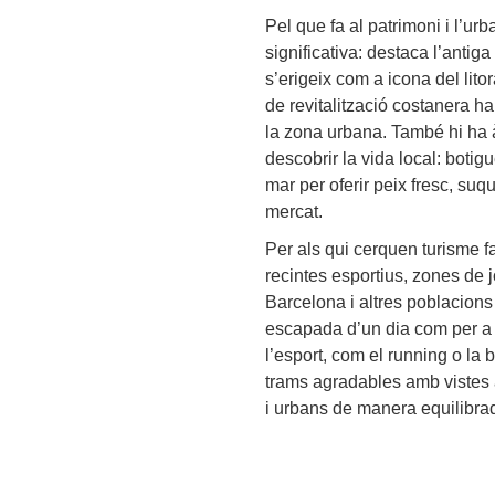
Pel que fa al patrimoni i l’u
significativa: destaca l’anti
s’erigeix com a icona del litor
de revitalització costanera han
la zona urbana. També hi ha à
descobrir la vida local: botigu
mar per oferir peix fresc, suq
mercat.
Per als qui cerquen turisme fa
recintes esportius, zones de
Barcelona i altres poblacions
escapada d’un dia com per a 
l’esport, com el running o la bi
trams agradables amb vistes a
i urbans de manera equilibra