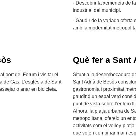
- Descobrir la xemeneia de la
industrial del municipi.
- Gaudir de la variada oferta 
amb la modernitat metropolit
sòs
Què fer a Sant
l port del Fòrum i visitar el
Situat a la desembocadura del
ica de Gas. L’església de Sant
Sant Adrià de Besòs constitue
assejar o anar en bicicleta.
gastronomia i proximitat metr
gaudir d’un espai verd consid
punt de vista sobre l’entorn flu
Alhora, la platja urbana de S
metropolitana, ofereix un ento
activitats com el volley-platja
que volen combinar mar i espo