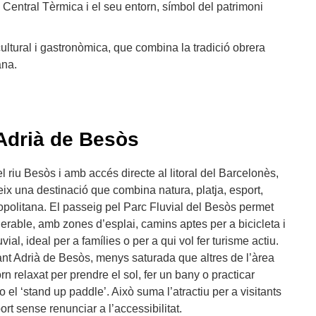
 Central Tèrmica i el seu entorn, símbol del patrimoni
cultural i gastronòmica, que combina la tradició obrera
ana.
 Adrià de Besòs
 riu Besòs i amb accés directe al litoral del Barcelonès,
ix una destinació que combina natura, platja, esport,
opolitana. El passeig pel Parc Fluvial del Besòs permet
erable, amb zones d’esplai, camins aptes per a bicicleta i
vial, ideal per a famílies o per a qui vol fer turisme actiu.
ant Adrià de Besòs, menys saturada que altres de l’àrea
rn relaxat per prendre el sol, fer un bany o practicar
 o el ‘stand up paddle’. Això suma l’atractiu per a visitants
rt sense renunciar a l’accessibilitat.