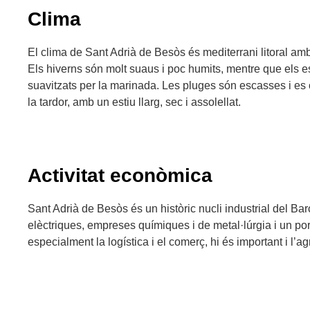
Clima
El clima de Sant Adrià de Besòs és mediterrani litoral amb
Els hiverns són molt suaus i poc humits, mentre que els e
suavitzats per la marinada. Les pluges són escasses i es 
la tardor, amb un estiu llarg, sec i assolellat.
Activitat econòmica
Sant Adrià de Besòs és un històric nucli industrial del B
elèctriques, empreses químiques i de metal·lúrgia i un port 
especialment la logística i el comerç, hi és important i l’ag