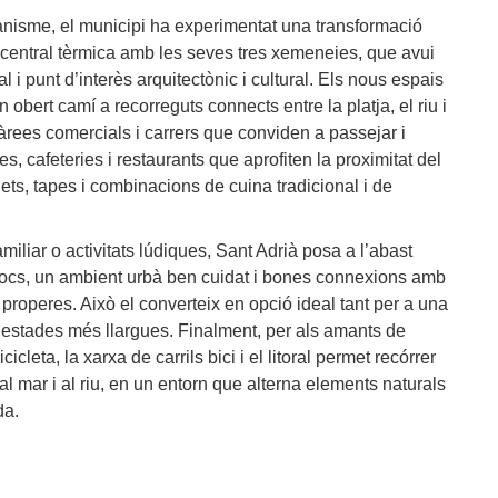
rbanisme, el municipi ha experimentat una transformació
ga central tèrmica amb les seves tres xemeneies, que avui
al i punt d’interès arquitectònic i cultural. Els nous espais
 obert camí a recorreguts connects entre la platja, el riu i
rees comercials i carrers que conviden a passejar i
es, cafeteries i restaurants que aprofiten la proximitat del
uets, tapes i combinacions de cuina tradicional i de
miliar o activitats lúdiques, Sant Adrià posa a l’abast
 jocs, un ambient urbà ben cuidat i bones connexions amb
 properes. Això el converteix en opció ideal tant per a una
estades més llargues. Finalment, per als amants de
cicleta, la xarxa de carrils bici i el litoral permet recórrer
l mar i al riu, en un entorn que alterna elements naturals
da.