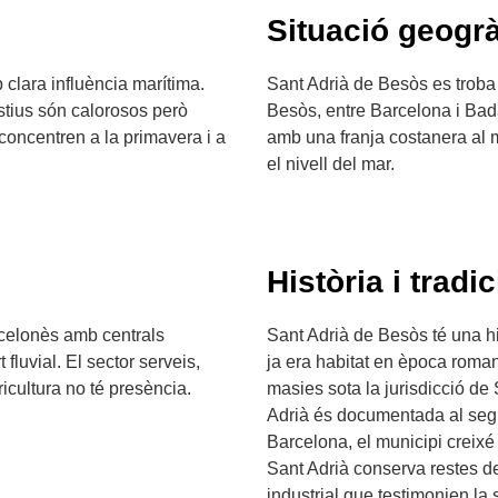
Situació geogrà
 clara influència marítima.
Sant Adrià de Besòs es troba
stius són calorosos però
Besòs, entre Barcelona i Bada
concentren a la primavera i a
amb una franja costanera al m
el nivell del mar.
Història i tradic
arcelonès amb centrals
Sant Adrià de Besòs té una his
fluvial. El sector serveis,
ja era habitat en època romana
ricultura no té presència.
masies sota la jurisdicció de
Adrià és documentada al segle 
Barcelona, el municipi creixé 
Sant Adrià conserva restes de
industrial que testimonien la 