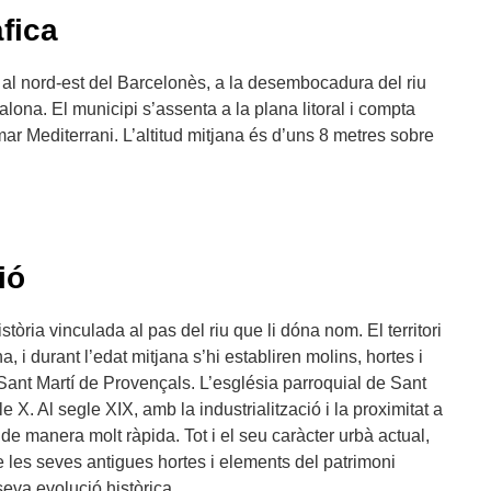
fica
 al nord-est del Barcelonès, a la desembocadura del riu
lona. El municipi s’assenta a la plana litoral i compta
ar Mediterrani. L’altitud mitjana és d’uns 8 metres sobre
ió
tòria vinculada al pas del riu que li dóna nom. El territori
, i durant l’edat mitjana s’hi establiren molins, hortes i
 Sant Martí de Provençals. L’església parroquial de Sant
X. Al segle XIX, amb la industrialització i la proximitat a
de manera molt ràpida. Tot i el seu caràcter urbà actual,
 les seves antigues hortes i elements del patrimoni
seva evolució històrica.