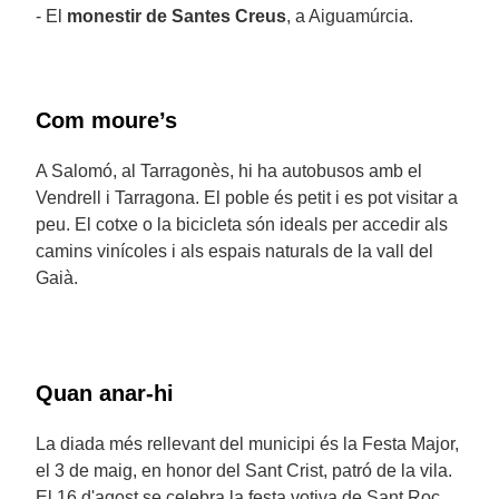
- El
monestir de Santes Creus
, a Aiguamúrcia.
Com moure’s
A Salomó, al Tarragonès, hi ha autobusos amb el
Vendrell i Tarragona. El poble és petit i es pot visitar a
peu. El cotxe o la bicicleta són ideals per accedir als
camins vinícoles i als espais naturals de la vall del
Gaià.
Quan anar-hi
La diada més rellevant del municipi és la Festa Major,
el 3 de maig, en honor del Sant Crist, patró de la vila.
El 16 d'agost se celebra la festa votiva de Sant Roc.