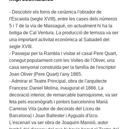
- Descobrir els forns de ceràmica l'obrador de
l'Escaiola (segle XVIII), entre les cases dels números
5 i 7 de la via de Massagué, on actualment hi ha la
botiga de Cal Ventura. La producció de terrissa va ser
una important activitat econòmica al Sabadell del
segle XVIII.
- Passejar per la Rambla i visitar el casal Pere Quart,
conegut popularment com les Voltes de l'Oliver, una
casa senyorial construïda per la família de l'escriptor
Joan Oliver (Pere Quart) l'any 1865.
- Admirar el Teatre Principal, obra de l'arquitecte
Francesc Daniel Molina, inaugurat el 1866. La
decoració interior, de remarcable barroquisme, va ser
feta pels escenògrafs i pintors barcelonins Marià
Carreras Vila (autor de decorats del Liceu de
Barcelona) i Joan Ballester i Ayguals d'Izco.
L'escenari va ser obra de Joaquim Mansió, autor