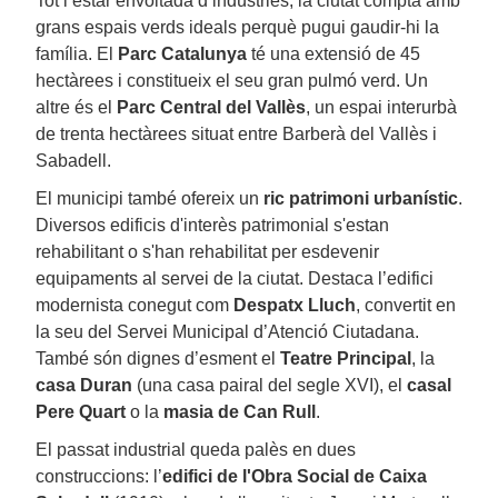
Tot i estar envoltada d’indústries, la ciutat compta amb
grans espais verds ideals perquè pugui gaudir-hi la
família. El
Parc Catalunya
té una extensió de 45
hectàrees i constitueix el seu gran pulmó verd. Un
altre és el
Parc Central del Vallès
, un espai interurbà
de trenta hectàrees situat entre Barberà del Vallès i
Sabadell.
El municipi també ofereix un
ric patrimoni urbanístic
.
Diversos edificis d'interès patrimonial s'estan
rehabilitant o s'han rehabilitat per esdevenir
equipaments al servei de la ciutat. Destaca l’edifici
modernista conegut com
Despatx Lluch
, convertit en
la seu del Servei Municipal d’Atenció Ciutadana.
També són dignes d’esment el
Teatre Principal
, la
casa Duran
(una casa pairal del segle XVI), el
casal
Pere Quart
o la
masia de Can Rull
.
El passat industrial queda palès en dues
construccions: l’
edifici de l'Obra Social de Caixa