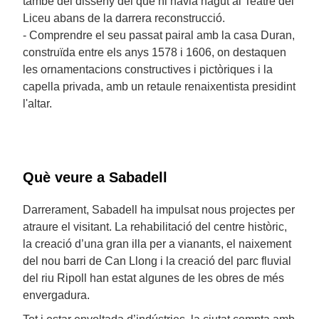
també del disseny del que hi havia hagut al Teatre del
Liceu abans de la darrera reconstrucció.
- Comprendre el seu passat pairal amb la casa Duran,
construïda entre els anys 1578 i 1606, on destaquen
les ornamentacions constructives i pictòriques i la
capella privada, amb un retaule renaixentista presidint
l'altar.
Què veure a Sabadell
Darrerament, Sabadell ha impulsat nous projectes per
atraure el visitant. La rehabilitació del centre històric,
la creació d’una gran illa per a vianants, el naixement
del nou barri de Can Llong i la creació del parc fluvial
del riu Ripoll han estat algunes de les obres de més
envergadura.