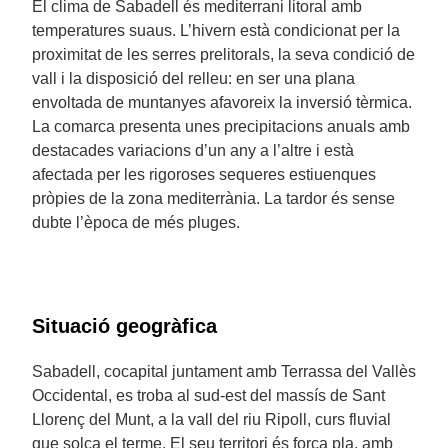
El clima de Sabadell és mediterrani litoral amb
temperatures suaus. L’hivern està condicionat per la
proximitat de les serres prelitorals, la seva condició de
vall i la disposició del relleu: en ser una plana
envoltada de muntanyes afavoreix la inversió tèrmica.
La comarca presenta unes precipitacions anuals amb
destacades variacions d’un any a l’altre i està
afectada per les rigoroses sequeres estiuenques
pròpies de la zona mediterrània. La tardor és sense
dubte l’època de més pluges.
Situació geogràfica
Sabadell, cocapital juntament amb Terrassa del Vallès
Occidental, es troba al sud-est del massís de Sant
Llorenç del Munt, a la vall del riu Ripoll, curs fluvial
que solca el terme. El seu territori és força pla, amb