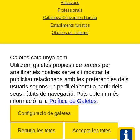
Afiliacions
Professionals
Catalunya Convention Bureau
Establiments turístics
Oficines de Turisme
Galetes catalunya.com
Utilitzem galetes pròpies i de tercers per
analitzar els nostres serveis i mostrar-te
AVÍS LEGAL
publicitat relacionada amb les preferències dels
POLÍTICA DE PRIVACITAT
usuaris segons un perfil elaborat a partir dels
COOKIES
seus hàbits de navegació. Pots obtenir més
informació a la
Política de Galetes
ACCESSIBILITAT
.
Configuració de galetes
Copyright © 2026. Agència Catalana de Turisme. Tots els drets reservats.
Rebutja-les totes
Accepta-les totes