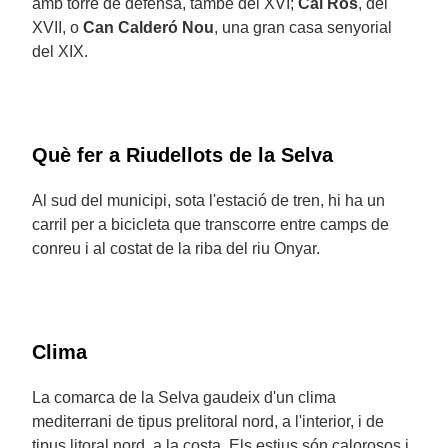
amb torre de defensa, també del XVI;
Cal Ros
, del
XVII, o
Can Calderó Nou
, una gran casa senyorial
del XIX.
Què fer a Riudellots de la Selva
Al sud del municipi, sota l'estació de tren, hi ha un
carril per a bicicleta que transcorre entre camps de
conreu i al costat de la riba del riu Onyar.
Clima
La comarca de la Selva gaudeix d'un clima
mediterrani de tipus prelitoral nord, a l'interior, i de
tipus litoral nord, a la costa. Els estius són calorosos i