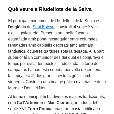
Què veure a Riudellots de la Selva
El principal monument de Riudellots de la Selva és
l'
església
de
Sant Esteve
, construït al segle XVI i
d'estil gòtic tardà. Presenta una bella façana
esgrafiada amb portal rectangular entre columnes
rematades amb capitells decorats amb animals
fantàstics, òcul-tres gàrgoles sota la teulada. A la part
superior té un comunidor des del qual es conjurava el
temps per evitar tempestes i, adossada, la torre del
campanar. La nau està coberta per volta de creueria i
la capçalera té dos grans finestrals gòtics amb
vidrieres. Custodia una imatge gòtica d'alabastre de la
Mare de Déu i el Nen.
Al terme municipal hi ha diverses masies tradicionals,
com
Ca l'Arbosser
o
Mas Ciurana
, ambdues del
segle XVI;
Torre Ponça
, una gran masia fortificada