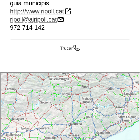
guia municipis
http://www.ripoll.cat
ripoll@ajripoll.cat
972 714 142
Trucar