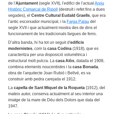
de l'
Ajuntament
(segle XVII), l'edifici de l'actual
Arxiu
Històric Comarcal de Ripoll
(destruït i refet fins a dues
vegades), el
Centre Cultural Eudald Graells
, que era
l'antic escorxador municipal, i la
Farga Palau
del
segle XVII i que actualment mostra des de dins el
funcionament de les tradicionals fargues de ferro.
D'altra banda, hi ha tot un seguit d'
edificis
modernistes
, com la
casa Codina
(1918), que es
caracteritza per una disposició volumètrica i
estructural molt pulcra. La
casa Alòs
, datada el 1908,
combina elements noucentistes i la
casa Bonada
,
obra de l'arquitecte Joan Rubió i Bellvé, es va
construir amb pedra carejada el 1912.
La
capella de Sant Miquel de la Roqueta
(1912), del
mateix autor, conserva actualment al seu interior una
imatge de la mare de Déu dels Dolors que data del
1947.