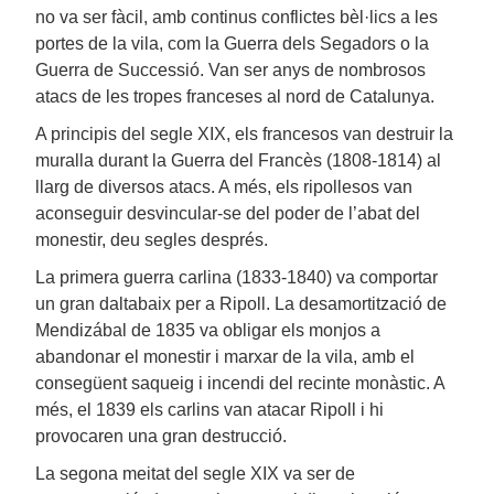
no va ser fàcil, amb continus conflictes bèl·lics a les
portes de la vila, com la Guerra dels Segadors o la
Guerra de Successió. Van ser anys de nombrosos
atacs de les tropes franceses al nord de Catalunya.
A principis del segle XIX, els francesos van destruir la
muralla durant la Guerra del Francès (1808-1814) al
llarg de diversos atacs. A més, els ripollesos van
aconseguir desvincular-se del poder de l’abat del
monestir, deu segles després.
La primera guerra carlina (1833-1840) va comportar
un gran daltabaix per a Ripoll. La desamortització de
Mendizábal de 1835 va obligar els monjos a
abandonar el monestir i marxar de la vila, amb el
consegüent saqueig i incendi del recinte monàstic. A
més, el 1839 els carlins van atacar Ripoll i hi
provocaren una gran destrucció.
La segona meitat del segle XIX va ser de