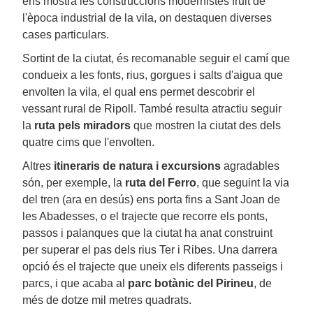
ens mostra les construccions modernistes fruit de
l'època industrial de la vila, on destaquen diverses
cases particulars.
Sortint de la ciutat, és recomanable seguir el camí que
condueix a les fonts, rius, gorgues i salts d'aigua que
envolten la vila, el qual ens permet descobrir el
vessant rural de Ripoll. També resulta atractiu seguir
la
ruta pels miradors
que mostren la ciutat des dels
quatre cims que l'envolten.
Altres
itineraris de natura i excursions
agradables
són, per exemple, la
ruta del Ferro
, que seguint la via
del tren (ara en desús) ens porta fins a Sant Joan de
les Abadesses, o el trajecte que recorre els ponts,
passos i palanques que la ciutat ha anat construint
per superar el pas dels rius Ter i Ribes. Una darrera
opció és el trajecte que uneix els diferents passeigs i
parcs, i que acaba al
parc botànic del Pirineu
, de
més de dotze mil metres quadrats.