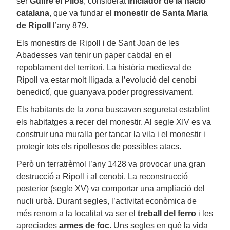
ser
Guifré el Pilós
, considerat
iniciador de la nació
catalana
, que va fundar el
monestir de Santa Maria
de Ripoll
l’any 879.
Els monestirs de Ripoll i de Sant Joan de les
Abadesses van tenir un paper cabdal en el
repoblament del territori. La història medieval de
Ripoll va estar molt lligada a l’evolució del cenobi
benedictí, que guanyava poder progressivament.
Els habitants de la zona buscaven seguretat establint
els habitatges a recer del monestir. Al segle XIV es va
construir una muralla per tancar la vila i el monestir i
protegir tots els ripollesos de possibles atacs.
Però un terratrèmol l’any 1428 va provocar una gran
destrucció a Ripoll i al cenobi. La reconstrucció
posterior (segle XV) va comportar una ampliació del
nucli urbà. Durant segles, l’activitat econòmica de
més renom a la localitat va ser el
treball del ferro
i les
apreciades
armes de foc
. Uns segles en què la vida