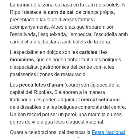
La
cuina
de la zona es basa en la carn i els bolets. A
Ripoll destaca la
carn de xai
, de criança pròpia,
presentada a taula de diverses formes i
acompanyaments. Altres plats que trobarem són
l'escalivada, l'esqueixada, l'empedrat, l'escudella amb
carn d'olla o la botifarra amb bolets de la zona.
L'especialitat en dolços són les
carícies
i les
moixaines
, que es poden trobar tant a les botigues
d'especialitat gastronòmica del centre com a les
pastisseries i zones de restauració.
Les
peces fetes d'aram
(coure) són típiques de la
capital del Ripollès. S'elaboren a la manera
tradicional i es poden adquirir al
mercat setmanal
dels dissabtes o a les botigues comercials del centre.
Un bon record pot ser un perol, una marmita o unes
gerres de vi o aigua fetes d'aquest material.
Quant a celebracions, cal destacar la
Festa Nacional