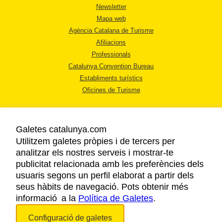
Newsletter
Mapa web
Agència Catalana de Turisme
Afiliacions
Professionals
Catalunya Convention Bureau
Establiments turístics
Oficines de Turisme
Galetes catalunya.com
Utilitzem galetes pròpies i de tercers per
analitzar els nostres serveis i mostrar-te
AVÍS LEGAL
publicitat relacionada amb les preferències dels
POLÍTICA DE PRIVACITAT
usuaris segons un perfil elaborat a partir dels
COOKIES
seus hàbits de navegació. Pots obtenir més
informació a la
Política de Galetes
ACCESSIBILITAT
.
Configuració de galetes