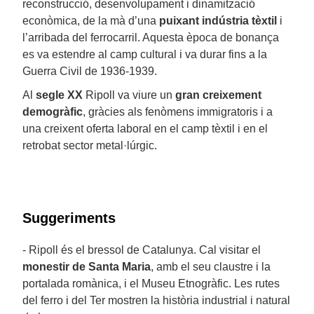
reconstrucció, desenvolupament i dinamització
econòmica, de la mà d’una
puixant indústria tèxtil
i
l’arribada del ferrocarril. Aquesta època de bonança
es va estendre al camp cultural i va durar fins a la
Guerra Civil de 1936-1939.
Al
segle XX
Ripoll va viure un
gran creixement
demogràfic
, gràcies als fenòmens immigratoris i a
una creixent oferta laboral en el camp tèxtil i en el
retrobat sector metal·lúrgic.
Suggeriments
- Ripoll és el bressol de Catalunya. Cal visitar el
monestir de Santa Maria
, amb el seu claustre i la
portalada romànica, i el Museu Etnogràfic. Les rutes
del ferro i del Ter mostren la història industrial i natural