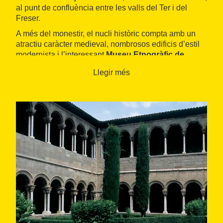
al punt de confluència entre les valls del Ter i del
Freser.
A més del monestir, el nucli històric compta amb un
atractiu caràcter medieval, nombrosos edificis d’estil
modernista i l’interessant
Museu Etnogràfic de
Ripoll
.
Llegir més