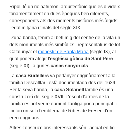
Ripoll té un ric patrimoni arquitectònic que es divideix
fonamentalment en dues èpoques ben diferents,
corresponents als dos moments històrics més àlgids:
l'edat mitjana i finals del segle XIX.
D'una banda, tenim al bell mig del centre de la vila un
dels monuments més simbòlics i representatius de tot
Catalunya: el
monestir de Santa Maria
(segle IX), al
qual podem afegir l'
església gòtica de Sant Pere
(segle XI) i algunes
cases senyorials
.
La
casa Budellers
va pertànyer originàriament a la
família Descatllar i està documentada des del 1624.
Per la seva banda, la
casa Solanell
també és una
construcció del segle XVII. L'escut d'armes de la
família es pot veure damunt l'antiga porta principal, i
inclou un sol i l'emblema de Ribes de Freser, d'on
eren originaris.
Altres construccions interessants són l'actual edifici