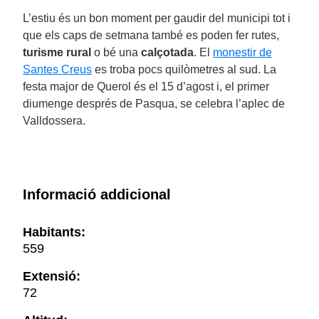
L’estiu és un bon moment per gaudir del municipi tot i
que els caps de setmana també es poden fer rutes,
turisme rural
o bé una
calçotada
. El
monestir de
Santes Creus
es troba pocs quilòmetres al sud. La
festa major de Querol és el 15 d’agost i, el primer
diumenge després de Pasqua, se celebra l’aplec de
Valldossera.
Informació addicional
Habitants:
559
Extensió:
72