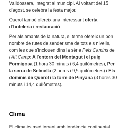
Valldossera, integrat al municipi. Al voltant del 15
d'agost, se celebra la festa major.
Querol també ofereix una interessant
oferta
d’hoteleria
i
restauració
.
Per als amants de la natura, el terme ofereix un bon
nombre de rutes de senderisme de tots els nivells,
com les que s'inclouen dins la sèrie
Pels Camins de
l'Alt Camp
:
A l'entorn del Montagut i el puig
Formigosa
(1 hora 30 minuts i 6,4 quilòmetres),
Per
la serra de Selmella
(2 hores i 9,5 quilòmetres) i
Els
dominis de Querol i la torre de Pinyana
(3 hores 30
minuts i 14,4 quilòmetres).
Clima
El clima és mediterrani amb tendència continental,