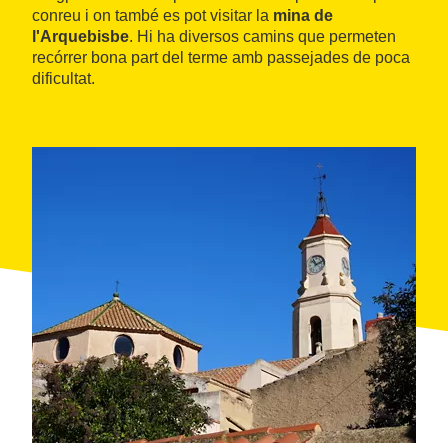
conreu i on també es pot visitar la
mina de
l'Arquebisbe
. Hi ha diversos camins que permeten
recórrer bona part del terme amb passejades de poca
dificultat.