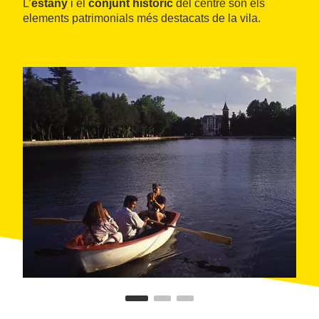
L’
estany
i el
conjunt històric
del centre són els
elements patrimonials més destacats de la vila.