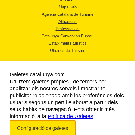
Mapa web
Agència Catalana de Turisme
Afiliacions
Professionals
Catalunya Convention Bureau
Establiments turístics
Oficines de Turisme
Galetes catalunya.com
Utilitzem galetes pròpies i de tercers per
analitzar els nostres serveis i mostrar-te
AVÍS LEGAL
publicitat relacionada amb les preferències dels
POLÍTICA DE PRIVACITAT
usuaris segons un perfil elaborat a partir dels
COOKIES
seus hàbits de navegació. Pots obtenir més
informació a la
Política de Galetes
ACCESSIBILITAT
.
Configuració de galetes
Copyright © 2026. Agència Catalana de Turisme. Tots els drets reservats.