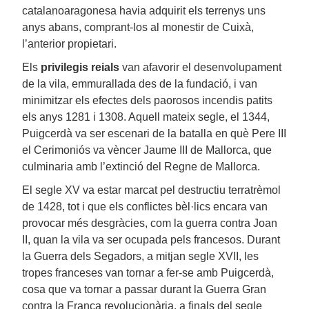
catalanoaragonesa havia adquirit els terrenys uns
anys abans, comprant-los al monestir de Cuixà,
l’anterior propietari.
Els
privilegis reials
van afavorir el desenvolupament
de la vila, emmurallada des de la fundació, i van
minimitzar els efectes dels paorosos incendis patits
els anys 1281 i 1308. Aquell mateix segle, el 1344,
Puigcerdà va ser escenari de la batalla en què Pere III
el Cerimoniós va vèncer Jaume III de Mallorca, que
culminaria amb l’extinció del Regne de Mallorca.
El segle XV va estar marcat pel destructiu terratrèmol
de 1428, tot i que els conflictes bèl·lics encara van
provocar més desgràcies, com la guerra contra Joan
II, quan la vila va ser ocupada pels francesos. Durant
la Guerra dels Segadors, a mitjan segle XVII, les
tropes franceses van tornar a fer-se amb Puigcerdà,
cosa que va tornar a passar durant la Guerra Gran
contra la França revolucionària, a finals del segle