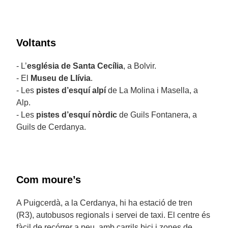
Voltants
- L’
església de Santa Cecília
, a Bolvir.
- El
Museu de Llívia
.
- Les
pistes d’esquí alpí
de La Molina i Masella, a
Alp.
- Les
pistes d’esquí nòrdic
de Guils Fontanera, a
Guils de Cerdanya.
Com moure’s
A Puigcerdà, a la Cerdanya, hi ha estació de tren
(R3), autobusos regionals i servei de taxi. El centre és
fàcil de recórrer a peu, amb carrils bici i zones de