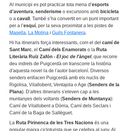
Al municipi es pot practicar tota mena d’
esports
d’aventura
,
senderisme
o excursions amb
bicicleta
o a
cavall
. També s’ha convertit en un punt important
per a l’
esquí
, per la seva proximitat a les pistes de
Masella
,
La Molina
i
Guils Fontanera
.
Hi ha itineraris força interessants, com el del
camí de
Sant Marc
, el
Camí dels Enamorats
o la
Ruta
Literària Ruíz Zafón -
El joc de l'àngel
, que recorre
deu indrets de Puigcerdà on transcorre la història
d'aquesta novel·la de l'autor barceloní. Diversos
senders enllacen Puigcerdà amb els nuclis de
Rigolisa, Vilallobent, Ventajola o Age (
Senders de la
Plana
). D'altres itineraris s'eleven cap a les
muntanyes dels voltants (
Senders de Muntanya
):
Camí de Vilallobent a Dòrria, Camí dels Seclars i
Camí de la Baga de Saltèguet.
La
Ruta Pirinenca de les Tres Nacions
és una
popular marxa cicloturista que se celebra al juny. Al