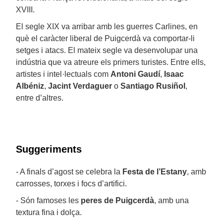
XVIII.
El segle XIX va arribar amb les guerres Carlines, en
què el caràcter liberal de Puigcerdà va comportar-li
setges i atacs. El mateix segle va desenvolupar una
indústria que va atreure els primers turistes. Entre ells,
artistes i intel·lectuals com
Antoni Gaudí
,
Isaac
Albéniz
,
Jacint Verdaguer
o
Santiago Rusiñol
,
entre d’altres.
Suggeriments
- A finals d’agost se celebra la
Festa de l’Estany
, amb
carrosses, torxes i focs d’artifici.
- Són famoses les
peres de Puigcerdà
, amb una
textura fina i dolça.