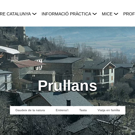
RE CATALUNYA
INFORMACIÓ PRÀCTICA
MICE
PROF
Prullans
Gaudeix de la natura
Entrena't
Tasta
Viatja en família