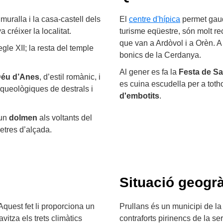
muralla i la casa-castell dels
El
centre d'hípica
permet gaudi
 créixer la localitat.
turisme eqüestre, són molt 
que van a Ardòvol i a Orèn. A
le XII; la resta del temple
bonics de la Cerdanya.
Al gener es fa la
Festa de Sa
 Déu d’Anes
, d’estil romànic, i
es cuina escudella per a tot
rqueològiques de destrals i
d'embotits
.
 un
dolmen
als voltants del
etres d’alçada.
Situació geogrà
Aquest fet li proporciona un
Prullans és un municipi de la
itza els trets climàtics
contraforts pirinencs de la ser