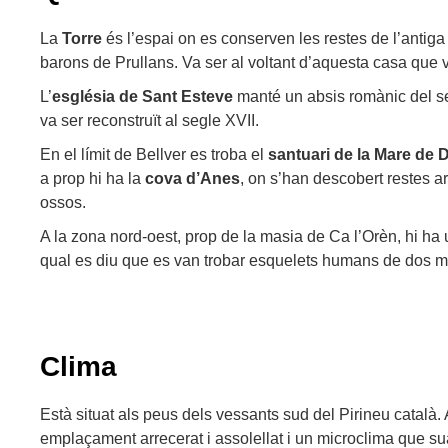
La
Torre
és l’espai on es conserven les restes de l’antiga 
barons de Prullans. Va ser al voltant d’aquesta casa que va
L’
església de Sant Esteve
manté un absis romànic del seg
va ser reconstruït al segle XVII.
En el límit de Bellver es troba el
santuari de la Mare de
a prop hi ha la
cova d’Anes
, on s’han descobert restes a
ossos.
A la zona nord-oest, prop de la masia de Ca l’Orèn, hi ha
qual es diu que es van trobar esquelets humans de dos m
Clima
Està situat als peus dels vessants sud del Pirineu català. 
emplaçament arrecerat i assolellat i un microclima que suav