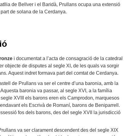
 batllia de Bellver i el Baridà, Prullans ocupa una extensió
 part de solana de la Cerdanya.
ió
bronze
i documentat a l’acta de consagració de la catedral
ser objecte de disputes al segle XI, de les quals va sorgir
ans. Aquest indret formava part del comtat de Cerdanya.
castell de Prullans va ser el centre d’una baronia, amb la
 Aquesta baronia va passar, al segle XVI, a la família
Al segle XVIII els barons eren els Camprodon, marquesos
 endavant els Escrivà de Romaní, barons de Beniparrell.
ossessió fos dels barons, des del segle XVII la jurisdicció
 Prullans va ser clarament descendent des del segle XIX