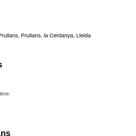
Prullans, Prullans, la Cerdanya, Lleida
s
teve.
ans