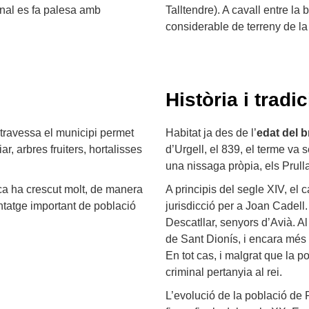
rnal es fa palesa amb
Talltendre). A cavall entre la
considerable de terreny de la
Història i tradic
 travessa el municipi permet
Habitat ja des de l’
edat del 
ar, arbres fruiters, hortalisses
d’Urgell, el 839, el terme va 
una nissaga pròpia, els Prull
tica ha crescut molt, de manera
A principis del segle XIV, el 
ntatge important de població
jurisdicció per a Joan Cadell.
Descatllar, senyors d’Avià. 
de Sant Dionís, i encara més
En tot cas, i malgrat que la p
criminal pertanyia al rei.
L’evolució de la població de