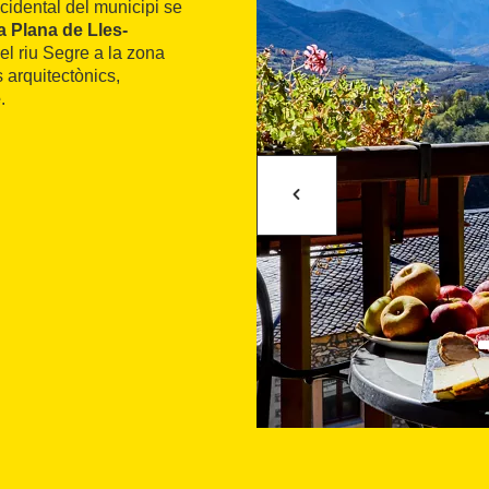
ccidental del municipi se
 Plana de Lles-
el riu Segre a la zona
s arquitectònics,
e
.