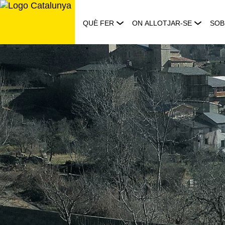
Saltar
al
QUÈ FER
ON ALLOTJAR-SE
SOB
contingut