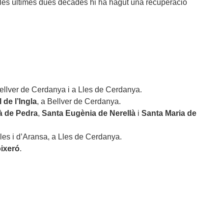
n les últimes dues dècades hi ha hagut una recuperació
ellver de Cerdanya i a Lles de Cerdanya.
l de l’Ingla
, a Bellver de Cerdanya.
ià de Pedra
,
Santa Eugènia de Nerellà
i
Santa Maria de
les i d’Aransa, a Lles de Cerdanya.
ixeró
.