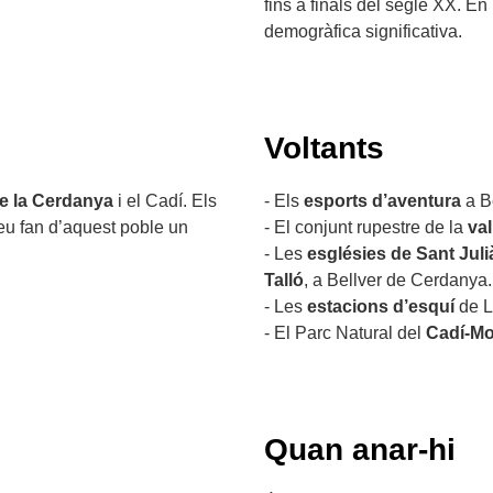
fins a finals del segle XX. E
demogràfica significativa.
Voltants
de la Cerdanya
i el Cadí. Els
- Els
esports d’aventura
a B
ineu fan d’aquest poble un
- El conjunt rupestre de la
val
- Les
esglésies de Sant Jul
Talló
, a Bellver de Cerdanya.
- Les
estacions d’esquí
de L
- El Parc Natural del
Cadí-Mo
Quan anar-hi