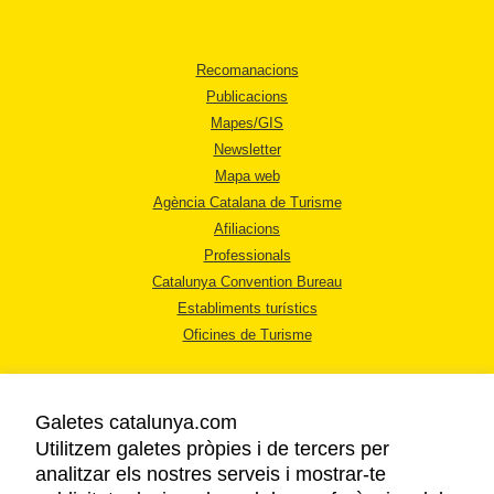
Recomanacions
Publicacions
Mapes/GIS
Newsletter
Mapa web
Agència Catalana de Turisme
Afiliacions
Professionals
Catalunya Convention Bureau
Establiments turístics
Oficines de Turisme
Galetes catalunya.com
Utilitzem galetes pròpies i de tercers per
analitzar els nostres serveis i mostrar-te
AVÍS LEGAL