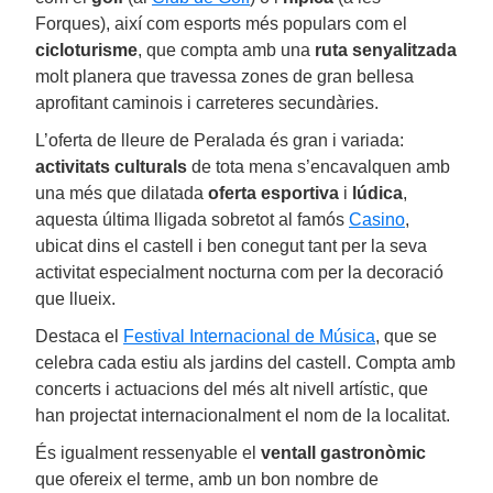
Forques), així com esports més populars com el
cicloturisme
, que compta amb una
ruta senyalitzada
molt planera que travessa zones de gran bellesa
aprofitant caminois i carreteres secundàries.
L’oferta de lleure de Peralada és gran i variada:
activitats culturals
de tota mena s’encavalquen amb
una més que dilatada
oferta esportiva
i
lúdica
,
aquesta última lligada sobretot al famós
Casino
,
ubicat dins el castell i ben conegut tant per la seva
activitat especialment nocturna com per la decoració
que llueix.
Destaca el
Festival Internacional de Música
, que se
celebra cada estiu als jardins del castell. Compta amb
concerts i actuacions del més alt nivell artístic, que
han projectat internacionalment el nom de la localitat.
És igualment ressenyable el
ventall gastronòmic
que ofereix el terme, amb un bon nombre de