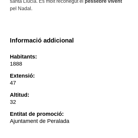
santa Llúcia. És molt reconegut el
pessebre vivent
pel Nadal.
Informació addicional
Habitants:
1888
Extensió:
47
Altitud:
32
Entitat de promoció:
Ajuntament de Peralada