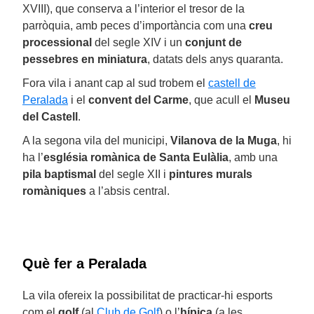
XVIII), que conserva a l’interior el tresor de la
parròquia, amb peces d’importància com una
creu
processional
del segle XIV i un
conjunt de
pessebres en miniatura
, datats dels anys quaranta.
Fora vila i anant cap al sud trobem el
castell de
Peralada
i el
convent del Carme
, que acull el
Museu
del Castell
.
A la segona vila del municipi,
Vilanova de la Muga
, hi
ha l’
església romànica de Santa Eulàlia
, amb una
pila baptismal
del segle XII i
pintures murals
romàniques
a l’absis central.
Què fer a Peralada
La vila ofereix la possibilitat de practicar-hi esports
com el
golf
(al
Club de Golf
) o l’
hípica
(a les