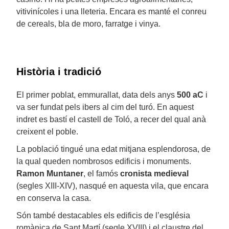
vitivinícoles i una lleteria. Encara es manté el conreu
de cereals, bla de moro, farratge i vinya.
Història i tradició
El primer poblat, emmurallat, data dels anys
500 aC
i
va ser fundat pels ibers al cim del turó. En aquest
indret es bastí el castell de Toló, a recer del qual anà
creixent el poble.
La població tingué una edat mitjana esplendorosa, de
la qual queden nombrosos edificis i monuments.
Ramon Muntaner
, el famós
cronista medieval
(segles XIII-XIV), nasqué en aquesta vila, que encara
en conserva la casa.
Són també destacables els edificis de l’església
romànica de Sant Martí (segle XVIII) i el claustre del