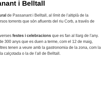
ant i Belltall
ural
de Passanant i Belltall, al límit de l'altiplà de la
sos torrents que són afluents del riu Corb, a través de
iverses
festes i celebracions
que es fan al llarg de l'any.
de 300 anys que es duen a terme, com el 12 de maig,
ltres tenen a veure amb la gastronomia de la zona, com la
a calçotada o la de l'all de Belltall.