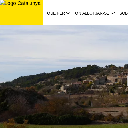
Saltar
al
QUÈ FER
ON ALLOTJAR-SE
SOB
contingut