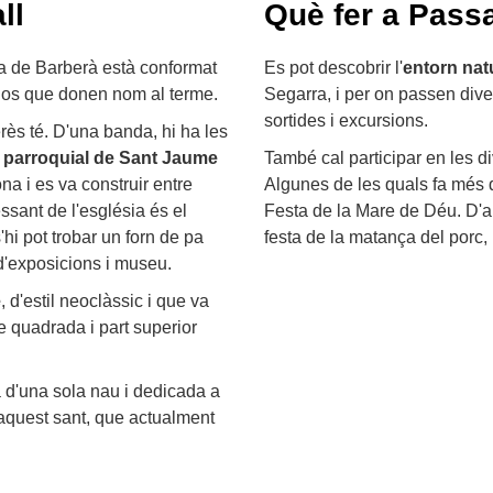
ll
Què fer a Passan
ca de Barberà està conformat
Es pot descobrir l'
entorn nat
 dos que donen nom al terme.
Segarra, i per on passen diver
sortides i excursions.
rès té. D'una banda, hi ha les
 parroquial de Sant Jaume
També cal participar en les d
a i es va construir entre
Algunes de les quals fa més 
essant de l'església és el
Festa de la Mare de Déu. D'a
hi pot trobar un forn de pa
festa de la matança del porc, l
 d'exposicions i museu.
e
, d'estil neoclàssic i que va
e quadrada i part superior
a d'una sola nau i dedicada a
'aquest sant, que actualment