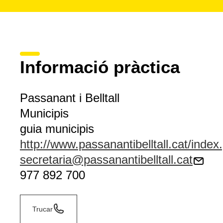
Informació pràctica
Passanant i Belltall
Municipis
guia municipis
http://www.passanantibelltall.cat/index
secretaria@passanantibelltall.cat
977 892 700
Trucar