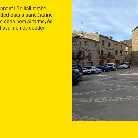
anant i Belltall també
 dedicats a sant Jaume
ue dona nom al terme, és
qual avui només queden