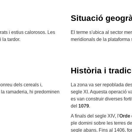
Situació geogrà
ats i estius calorosos. Les
El terme s'ubica al sector me
la tardor.
meridionals de la plataforma
Història i tradic
onreu dels cereals i,
La zona va ser repoblada desp
 a la ramaderia, hi predominen
segle XI. Aquesta operació v
es van construir diverses for
del
1079
.
A finals del segle XIV, l'
Orde 
ple domini sobre les terres d
segle abans. Fins al 1406, f