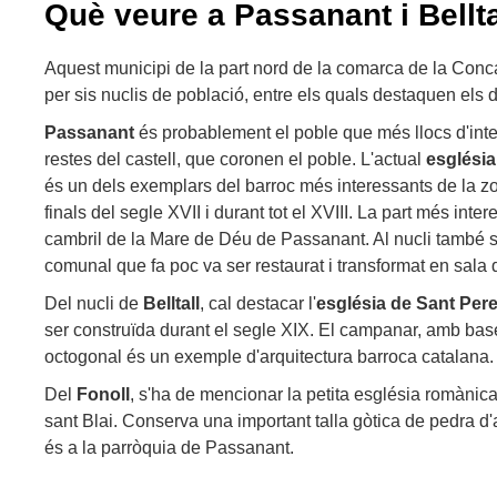
Què veure a Passanant i Bellta
Aquest municipi de la part nord de la comarca de la Con
per sis nuclis de població, entre els quals destaquen els
Passanant
és probablement el poble que més llocs d'inte
restes del castell, que coronen el poble. L'actual
església
és un dels exemplars del barroc més interessants de la zon
finals del segle XVII i durant tot el XVIII. La part més inter
cambril de la Mare de Déu de Passanant. Al nucli també s'
comunal que fa poc va ser restaurat i transformat en sala
Del nucli de
Belltall
, cal destacar l'
església de Sant Per
ser construïda durant el segle XIX. El campanar, amb bas
octogonal és un exemple d'arquitectura barroca catalana.
Del
Fonoll
, s'ha de mencionar la petita església romànic
sant Blai. Conserva una important talla gòtica de pedra d
és a la parròquia de Passanant.