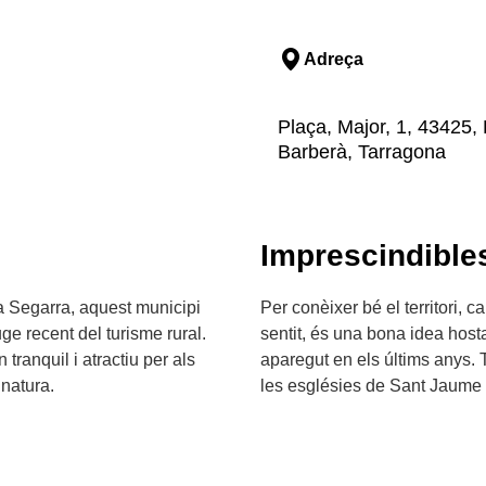
Adreça
Plaça, Major, 1, 43425, 
Barberà, Tarragona
Imprescindible
la Segarra, aquest municipi
Per conèixer bé el territori, 
uge recent del turisme rural.
sentit, és una bona idea host
tranquil i atractiu per als
aparegut en els últims anys. T
natura.
les esglésies de Sant Jaume