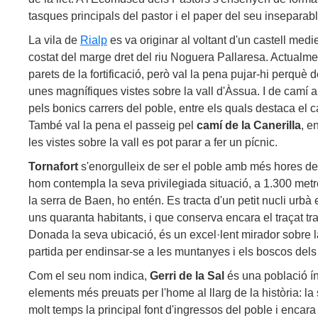
tasques principals del pastor i el paper del seu inseparab
La vila de
Rialp
es va originar al voltant d'un castell medie
costat del marge dret del riu Noguera Pallaresa. Actual
parets de la fortificació, però val la pena pujar-hi perquè
unes magnífiques vistes sobre la vall d'Àssua. I de camí al
pels bonics carrers del poble, entre els quals destaca el ca
També val la pena el passeig pel
camí de la Canerilla
, e
les vistes sobre la vall es pot parar a fer un pícnic.
Tornafort
s'enorgulleix de ser el poble amb més hores de
hom contempla la seva privilegiada situació, a 1.300 metre
la serra de Baen, ho entén. Es tracta d'un petit nucli urbà
uns quaranta habitants, i que conserva encara el traçat tra
Donada la seva ubicació, és un excel·lent mirador sobre l
partida per endinsar-se a les muntanyes i els boscos dels 
Com el seu nom indica,
Gerri de la Sal
és una població ín
elements més preuats per l'home al llarg de la història: la 
molt temps la principal font d'ingressos del poble i encara