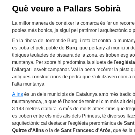
Què veure a Pallars Sobirà
La millor manera de conèixer la comarca és fer un recorr
pobles més bonics, ja sigui pel patrimoni arquitectònic o pe
En la ribera del torrent de Burg, i retallat contra la muntan
es troba el petit poble de
Burg
, que pertany al municipi d
típiques teulades de pissarra de la zona, es troben esgla
muntanya. Per sobre hi predomina la silueta de l'
esglési
l'allargat i esvelt campanar. Val la pena recórrer la pista 
antigues construccions de pedra que s'utilitzaven com a re
l'alta muntanya.
Alins
és un dels municipis de Catalunya amb més tradició 
muntanyenca, ja que té l'honor de tenir el cim més alt del 
3.143 metres d'altura. A més de molts altres cims que freg
es troben entre els més alts dels Pirineus, té diversos llacs
arquitectònic cal destacar l'església preromànica de
Sant
Quirze d'Alins
o la de
Sant Francesc d'Arós
, que és la