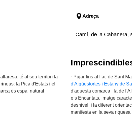
Adreça
Camí, de la Cabanera, s/
Imprescindible
aresa, té al seu territori la
· Pujar fins al llac de Sant Ma
ineus: la Pica d'Estats i el
d'Aigüestortes i Estany de Sa
marca és espai natural
d'aquesta comarca i la de l'A
els Encantats, imatge caracter
desnivell i la diferent orient
manifesta en la seva riquesa 