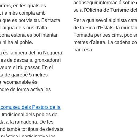
aconseguir informació sobre els
rrers, en les quals es
se a l'
Oficina de Turisme del
al, i a més compta amb
 que es pot visitar. Es tracta
Per a qualsevol alpinista cata
'aigua dels rius d'alta
de la Pica d'Estats, la munta
 bona estona es pot intentar
Formada per tres cims, poc sepa
e hi ha al poble.
metres d'altura. La cadena co
francesa.
 és la ribera del riu Noguera
ones de descans, gronxadors i
eure el riu passar. En el
sta de gairebé 5 metres
ita recomanable és
ondre de forma activa les
comuseu dels Pastors de la
a tradicional dels pobles de
da a la ramaderia. De les
nó també tot tipus de derivats
ràctica i participativa les