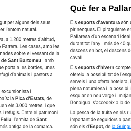
Què fer a Palla
egut per alguns dels seus
Els
esports d'aventura
són u
r l'entorn natural.
pirinenques. El piragüisme 
Pallaresa d'un escenari ideal j
ya, a 1.280 metres d'altitud,
durant tot l'any i més de 40 
e Farrera. Les cases, amb les
descens en bot, el descens de 
onades sobre el vessant de la
cavall.
a de Sant Bartomeu
, amb
que porta a les bordes, unes
Els
esports d'hivern
compten
fugi d'animals i pastors a
ofereix la possibilitat de l'esq
serveis i una oferta hotelera, 
plena naturalesa i la possibili
excursionista i
esquiar en neu verge i, mitjan
país: la
Pica d'Estats
, de
Bonaigua, s'accedeix a la de
uen els 3.000 metres, i que
 i refugis. Entre el patrimoni
La pesca de la truita en els 
 Feliu
, l'ermita de
Sant
important de seguidors a part
 més antiga de la comarca.
són els d'
Espot
, de
la Guing