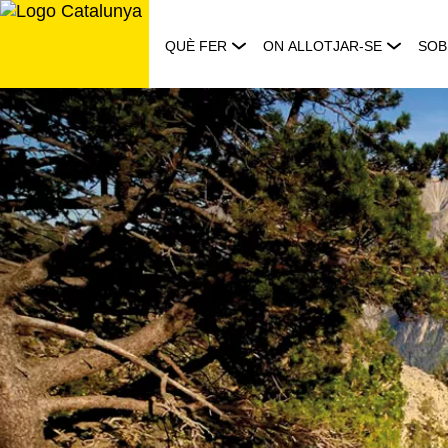
Saltar
al
QUÈ FER
ON ALLOTJAR-SE
SOB
contingut