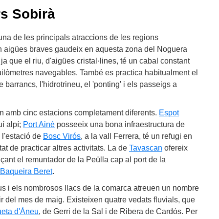
rs Sobirà
na de les principals atraccions de les regions
en aigües braves gaudeix en aquesta zona del Noguera
a que el riu, d'aigües cristal·lines, té un cabal constant
quilòmetres navegables. També es practica habitualment el
barrancs, l'hidrotrineu, el 'ponting' i els passeigs a
 amb cinc estacions completament diferents.
Espot
uí alpí;
Port Ainé
posseeix una bona infraestructura de
i l'estació de
Bosc Virós
, a la vall Ferrera, té un refugi en
tat de practicar altres activitats. La de
Tavascan
ofereix
çant el remuntador de la Peülla cap al port de la
Baqueira Beret
.
rius i els nombrosos llacs de la comarca atreuen un nombre
ir del mes de maig. Existeixen quatre vedats fluvials, que
ueta d'Àneu
, de Gerri de la Sal i de Ribera de Cardós. Per