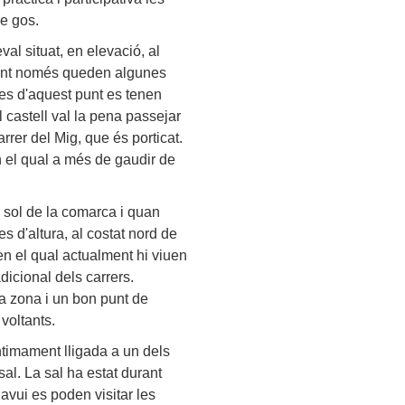
le gos.
val situat, en elevació, al
ment només queden algunes
 des d'aquest punt es tenen
 castell val la pena passejar
rrer del Mig, que és porticat.
n el qual a més de gaudir de
 sol de la comarca i quan
s d'altura, al costat nord de
 en el qual actualment hi viuen
dicional dels carrers.
a zona i un bon punt de
voltants.
timament lligada a un dels
sal. La sal ha estat durant
 avui es poden visitar les