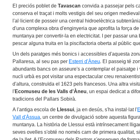
El preciós poblet de
Tavascan
convida a passejar pels ca
conserva el traçat i molts vestigis del seu origen mediev
l'al·licient de posseir una central hidroelèctrica subterrània
d'una complexa obra d'enginyeria que aprofita la força de l
muntanya per convertir-la en electricitat. I per passar una
pescar alguna truita en la piscifactoria oberta al públic qu
Un dels paratges més bonics i accessibles d'aquesta zona
Pallaresa, al seu pas per
Esterri d'Àneu
. El passeig té z
abundants bancs on asseure's a contemplar el paisatge i v
nucli urbà es pot visitar una espectacular creu renaixenti
d'altura, construïda el 1623 pels francesos. Una altra vis
l'
Ecomuseu de les Valls d'Àneu
, un espai dedicat a dif
tradicions del Pallars Sobirà.
A l'antiga escola de
Llessui
, ja en desús, s'ha instal·lat l'
E
Vall d'Àssua
, un centre de divulgació sobre aquesta figur
muntanya. La història de Llessui està intrínsecament lliga
seves ovelles s'obté no només carn de primera qualitat, si
de la llet. A l'Ecomuseu dels Pastors s'ensenyen de forma p