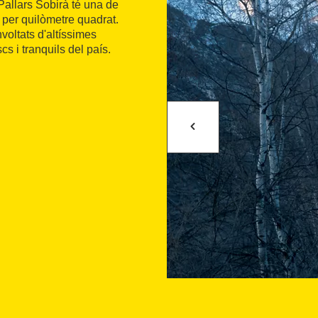
Pallars Sobirà té una de
 per quilòmetre quadrat.
voltats d'altíssimes
s i tranquils del país.