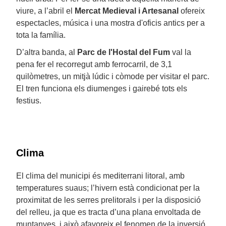
viure, a l’abril el
Mercat Medieval i Artesanal
ofereix
espectacles, música i una mostra d'oficis antics per a
tota la família.
D’altra banda, al
Parc de l'Hostal del Fum
val la
pena fer el recorregut amb ferrocarril, de 3,1
quilòmetres, un mitjà lúdic i còmode per visitar el parc.
El tren funciona els diumenges i gairebé tots els
festius.
Clima
El clima del municipi és mediterrani litoral, amb
temperatures suaus; l’hivern està condicionat per la
proximitat de les serres prelitorals i per la disposició
del relleu, ja que es tracta d’una plana envoltada de
muntanyes, i això afavoreix el fenomen de la inversió