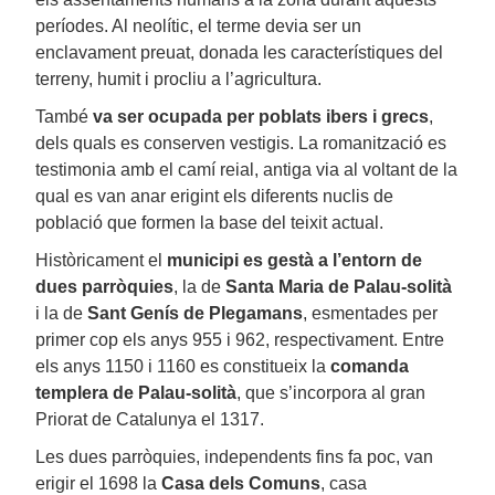
períodes. Al neolític, el terme devia ser un
enclavament preuat, donada les característiques del
terreny, humit i procliu a l’agricultura.
També
va ser ocupada per poblats ibers i grecs
,
dels quals es conserven vestigis. La romanització es
testimonia amb el camí reial, antiga via al voltant de la
qual es van anar erigint els diferents nuclis de
població que formen la base del teixit actual.
Històricament el
municipi es gestà a l’entorn de
dues parròquies
, la de
Santa Maria de Palau-solità
i la de
Sant Genís de Plegamans
, esmentades per
primer cop els anys 955 i 962, respectivament. Entre
els anys 1150 i 1160 es constitueix la
comanda
templera de Palau-solità
, que s’incorpora al gran
Priorat de Catalunya el 1317.
Les dues parròquies, independents fins fa poc, van
erigir el 1698 la
Casa dels Comuns
, casa