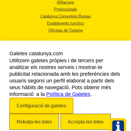
Afiliacions
Professionals
Catalunya Convention Bureau
Establiments turístics
Oficines de Turisme
Galetes catalunya.com
Utilitzem galetes pròpies i de tercers per
analitzar els nostres serveis i mostrar-te
AVÍS LEGAL
publicitat relacionada amb les preferències dels
POLÍTICA DE PRIVACITAT
usuaris segons un perfil elaborat a partir dels
COOKIES
seus hàbits de navegació. Pots obtenir més
informació a la
Política de Galetes
ACCESSIBILITAT
.
Configuració de galetes
Copyright © 2026. Agència Catalana de Turisme. Tots els drets reservats.
Rebutja-les totes
Accepta-les totes