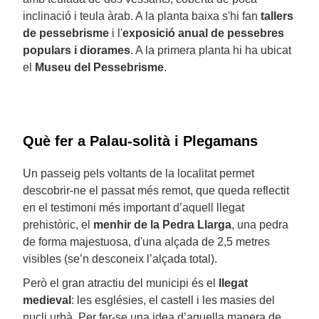
inclinació i teula àrab. A la planta baixa s'hi fan
tallers
de pessebrisme
i l'
exposició anual de pessebres
populars i diorames
. A la primera planta hi ha ubicat
el
Museu del Pessebrisme
.
Què fer a Palau-solità i Plegamans
Un passeig pels voltants de la localitat permet
descobrir-ne el passat més remot, que queda reflectit
en el testimoni més important d’aquell llegat
prehistòric, el
menhir de la Pedra Llarga
, una pedra
de forma majestuosa, d'una alçada de 2,5 metres
visibles (se’n desconeix l’alçada total).
Però el gran atractiu del municipi és el
llegat
medieval
: les esglésies, el castell i les masies del
nucli urbà. Per fer-se una idea d’aquella manera de