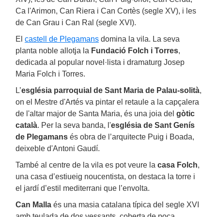
Ca l'Arimon, Can Riera i Can Cortès (segle XV), i les
de Can Grau i Can Ral (segle XVI).
El
castell de Plegamans
domina la vila. La seva
planta noble allotja la
Fundació Folch i Torres
,
dedicada al popular novel·lista i dramaturg Josep
Maria Folch i Torres.
L’
església parroquial de Sant Maria de Palau-solità
,
on el Mestre d'Artés va pintar el retaule a la capçalera
de l'altar major de Santa Maria, és una joia del
gòtic
català
. Per la seva banda, l'
església de Sant Genís
de Plegamans
és obra de l’arquitecte Puig i Boada,
deixeble d'Antoni Gaudí.
També al centre de la vila es pot veure la
casa Folch
,
una casa d’estiueig noucentista, on destaca la torre i
el jardí d’estil mediterrani que l’envolta.
Can Malla
és una masia catalana típica del segle XVI
amb teulada de dos vessants, coberta de poca