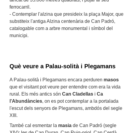
ferrocarril.
- Contemplar l'alzina que presideix la plaça Major, que
substiteix l'antiga Alzina centenària de Can Padró,
catalogable com a arbre monumental i símbol del
municipi.
Què veure a Palau-solità i Plegamans
A Palau-solità i Plegamans encara perduren
masos
que el visitant pot veure per entendre com era la vida
rural. Els més antics són
Can Cladellas
i
Ca
l'Abundàncies
, on es pot contemplar a la portalada
l'escut dels senyors de Plegamans, ambdós del segle
XIII.
També cal esmentar la
masia
de Can Padró (segle
XIV); les de Can Duran, Can Puig-oriol, Can Cerdà,