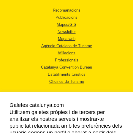
Recomanacions
Publicacions
Mapes/GIS
Newsletter
Mapa web
Agència Catalana de Turisme
Afiliacions
Professionals
Catalunya Convention Bureau
Establiments turístics
Oficines de Turisme
Galetes catalunya.com
Utilitzem galetes pròpies i de tercers per
analitzar els nostres serveis i mostrar-te
AVÍS LEGAL
publicitat relacionada amb les preferències dels
POLÍTICA DE PRIVACITAT
usuaris segons un perfil elaborat a partir dels