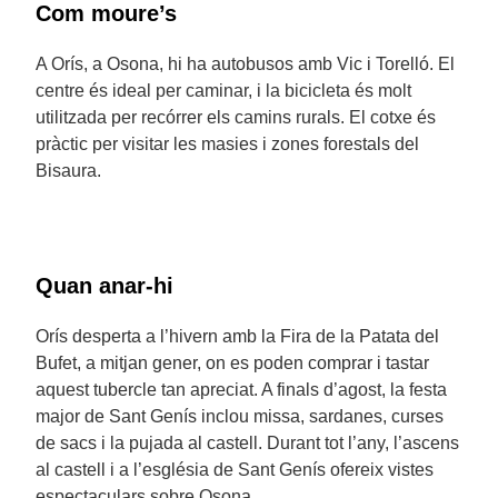
Com moure’s
A Orís, a Osona, hi ha autobusos amb Vic i Torelló. El
centre és ideal per caminar, i la bicicleta és molt
utilitzada per recórrer els camins rurals. El cotxe és
pràctic per visitar les masies i zones forestals del
Bisaura.
Quan anar-hi
Orís desperta a l’hivern amb la Fira de la Patata del
Bufet, a mitjan gener, on es poden comprar i tastar
aquest tubercle tan apreciat. A finals d’agost, la festa
major de Sant Genís inclou missa, sardanes, curses
de sacs i la pujada al castell. Durant tot l’any, l’ascens
al castell i a l’església de Sant Genís ofereix vistes
espectaculars sobre Osona.