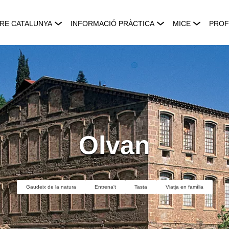
RE CATALUNYA
INFORMACIÓ PRÀCTICA
MICE
PROF
Olvan
Gaudeix de la natura
Entrena't
Tasta
Viatja en família