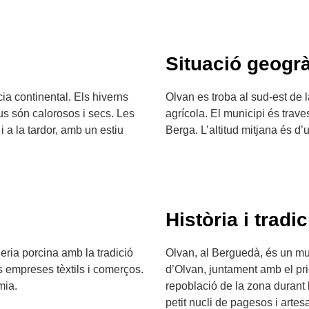
Situació geogrà
a continental. Els hiverns
Olvan es troba al sud-est de l
us són calorosos i secs. Les
agrícola. El municipi és trave
 a la tardor, amb un estiu
Berga. L’altitud mitjana és d’
Història i tradic
eria porcina amb la tradició
Olvan, al Berguedà, és un muni
es empreses tèxtils i comerços.
d’Olvan, juntament amb el prio
mia.
repoblació de la zona durant 
petit nucli de pagesos i artes