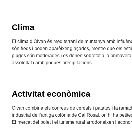
Clima
El clima d’Olvan és mediterrani de muntanya amb influènci
són freds i poden aparèixer glaçades, mentre que els esti
pluges són moderades i es donen sobretot a la primavera i
assolellat i amb poques precipitacions.
Activitat econòmica
Olvan combina els conreus de cereals i patates i la ramad
industrial de l’antiga colònia de Cal Rosal, on hi ha petit
El mercat del bolet i el turisme rural arrodoneixen l’econo