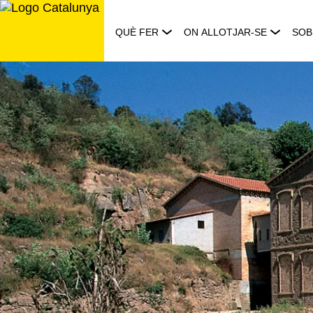
Saltar
al
QUÈ FER
ON ALLOTJAR-SE
SOB
contingut