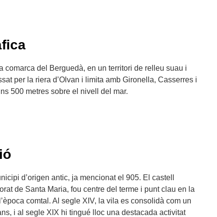
fica
a comarca del Berguedà, en un territori de relleu suau i
ssat per la riera d’Olvan i limita amb Gironella, Casserres i
uns 500 metres sobre el nivell del mar.
ió
cipi d’origen antic, ja mencionat el 905. El castell
rat de Santa Maria, fou centre del terme i punt clau en la
l’època comtal. Al segle XIV, la vila es consolidà com un
ans, i al segle XIX hi tingué lloc una destacada activitat