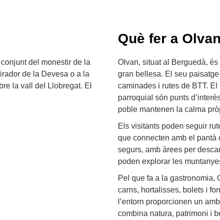
Què fer a Olva
 conjunt del monestir de la
Olvan, situat al Berguedà, és 
mirador de la Devesa o a la
gran bellesa. El seu paisatge
e la vall del Llobregat. El
caminades i rutes de BTT. El 
parroquial són punts d’interès
poble mantenen la calma pròp
Els visitants poden seguir ru
que connecten amb el pantà de 
segurs, amb àrees per descans
poden explorar les muntanyes
Pel que fa a la gastronomia, 
carns, hortalisses, bolets i f
l’entorn proporcionen un ambi
combina natura, patrimoni i b