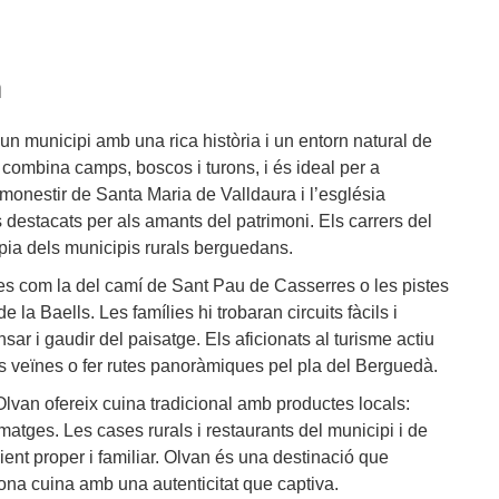
n
un municipi amb una rica història i un entorn natural de
 combina camps, boscos i turons, i és ideal per a
monestir de Santa Maria de Valldaura i l’església
 destacats per als amants del patrimoni. Els carrers del
ia dels municipis rurals berguedans.
tes com la del camí de Sant Pau de Casserres o les pistes
la Baells. Les famílies hi trobaran circuits fàcils i
ar i gaudir del paisatge. Els aficionats al turisme actiu
 veïnes o fer rutes panoràmiques pel pla del Berguedà.
Olvan ofereix cuina tradicional amb productes locals:
ormatges. Les cases rurals i restaurants del municipi i de
ent proper i familiar. Olvan és una destinació que
ona cuina amb una autenticitat que captiva.