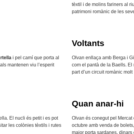
tèxtil i de molins fariners al 
patrimoni romànic de les sev
Voltants
rtella
i pel camí que porta al
Olvan enllaça amb Berga i Gir
nals mantenen viu l’esperit
com el pantà de la Baells. El
part d’un circuit romànic mol
Quan anar-hi
a. El nucli és petit i es pot
Olvan és conegut pel Mercat 
tar les colònies tèxtils i rutes
octubre amb venda de bolets, a
major porta sardanes, dinars 