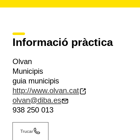
Informació pràctica
Olvan
Municipis
guia municipis
http://www.olvan.cat
olvan@diba.es
938 250 013
Trucar