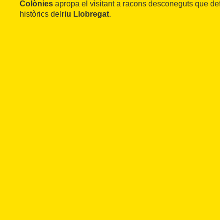
Colònies
apropa el visitant a racons desconeguts que def
històrics del
riu Llobregat
.