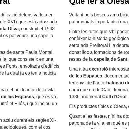
rat
Què fer a Oles
edificació defensiva feta en
Voltant pels boscos amb bici
egle XVI i que està adossada
patrimonials importants i una 
nta Oliva
, construït el 1548
Entre les rutes que s’hi poden
al es pot veure una capella
conèixer la història geològica
serralada Prelitoral i la depres
stes de santa Paula Montal,
donat lloc a formacions de ro
ella, que consisteix en una
restes de la
capella de San
es Fonts, envoltada d’edificis
Una altra
excursió
interessan
 de la qual ja es tenia notícia
de les Espases
, documentad
terrenys de l’antic
balneari d
ra del nucli antic de la vila.
camí que du de Can Llimona a
r de les Espases
, que es va
1386 anomenat
Coll d’Oriol
.
ifré el Pilós, i que inclou un
Els productes típics d’Olesa, 
Quant a les festes, n’hi ha do
 actiu durant els segles XI-
patrona de la vila, en què es p
rqueològiques, com el cos