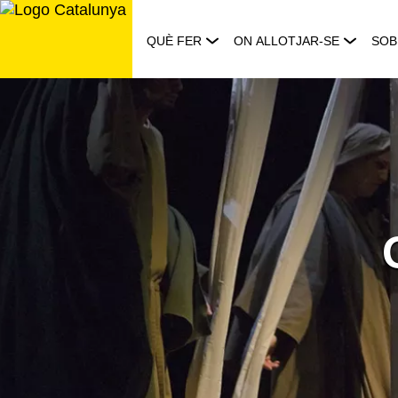
Saltar
al
QUÈ FER
ON ALLOTJAR-SE
SOB
contingut