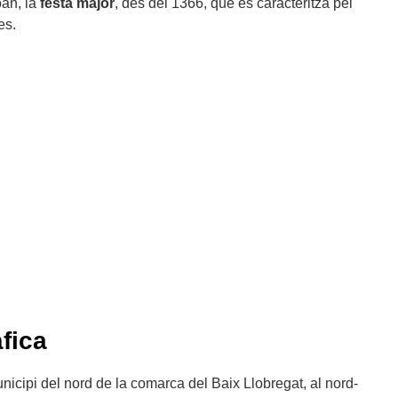
oan, la
festa major
, des del 1366, que es caracteritza pel
es.
fica
icipi del nord de la comarca del Baix Llobregat, al nord-