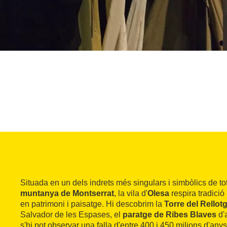
Situada en un dels indrets més singulars i simbòlics de to
muntanya de Montserrat
, la vila d'
Olesa
respira tradició 
en patrimoni i paisatge. Hi descobrim la
Torre del Rellot
Salvador de les Espases, el
paratge de Ribes Blaves
d'
s'hi pot observar una falla d'entre 400 i 450 milions d'anys 