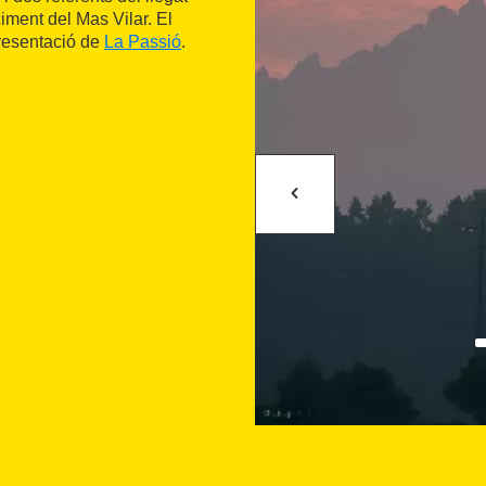
ciment del Mas Vilar. El
presentació de
La Passió
.