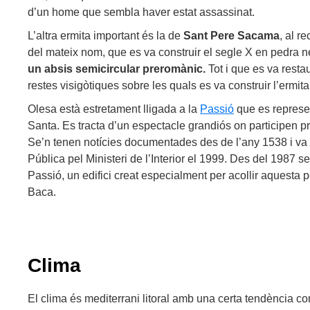
d’un home que sembla haver estat assassinat.
L’altra ermita important és la de
Sant Pere Sacama
, al r
del mateix nom, que es va construir el segle X en pedra n
un absis semicircular preromànic.
Tot i que es va resta
restes visigòtiques sobre les quals es va construir l’ermita
Olesa està estretament lligada a la
Passió
que es represe
Santa. Es tracta d’un espectacle grandiós on participen p
Se’n tenen notícies documentades des de l’any 1538 i va s
Pública pel Ministeri de l’Interior el 1999. Des del 1987 s
Passió, un edifici creat especialment per acollir aquesta 
Baca.
Clima
El clima és mediterrani litoral amb una certa tendència cont