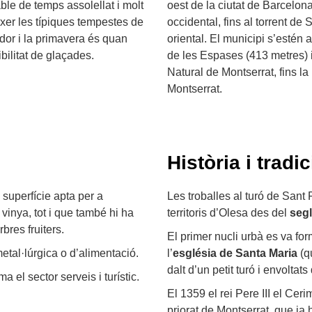
ble de temps assolellat i molt
oest de la ciutat de Barcelona
ixer les típiques tempestes de
occidental, fins al torrent de
rdor i la primavera és quan
oriental. El municipi s’estén
bilitat de glaçades.
de les Espases (413 metres) i
Natural de Montserrat, fins la
Montserrat.
Història i tradic
superfície apta per a
Les troballes al turó de San
vinya, tot i que també hi ha
territoris d’Olesa des del
segl
bres fruiters.
El primer nucli urbà es va for
 metal·lúrgica o d’alimentació.
l’
església de Santa Maria
(q
dalt d’un petit turó i envoltat
 el sector serveis i turístic.
El 1359 el rei Pere III el Ceri
priorat de Montserrat, que ja h