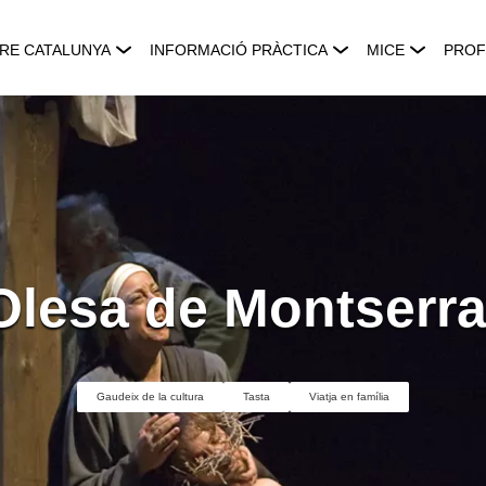
RE CATALUNYA
INFORMACIÓ PRÀCTICA
MICE
PROF
Olesa de Montserra
Gaudeix de la cultura
Tasta
Viatja en família