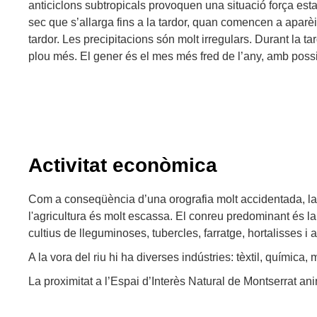
anticiclons subtropicals provoquen una situació força esta
sec que s’allarga fins a la tardor, quan comencen a aparè
tardor. Les precipitacions són molt irregulars. Durant la ta
plou més. El gener és el mes més fred de l’any, amb possi
Activitat econòmica
Com a conseqüència d’una orografia molt accidentada, la 
l'agricultura és molt escassa. El conreu predominant és la 
cultius de lleguminoses, tubercles, farratge, hortalisses i ar
A la vora del riu hi ha diverses indústries: tèxtil, química,
La proximitat a l’Espai d’Interès Natural de Montserrat anima