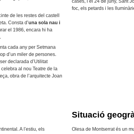
cases, i el 24 de juny, Sant J
foc, els petards i les lluminàri
ecinte de les restes del castell
eta. Consta d’
una sola nau i
urar el 1986, encara hi ha
.
nta cada any per Setmana
rop d’un miler de persones.
er declarada d’Utilitat
e celebra al nou Teatre de la
peça, obra de l’arquitecte Joan
Situació geogrà
inental. A l'estiu, els
Olesa de Montserrat és un mun