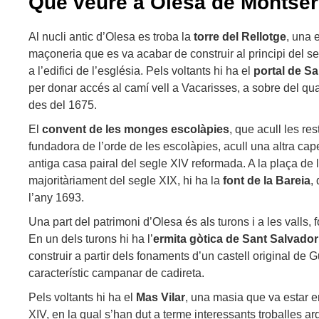
Què veure a Olesa de Montser
Al nucli antic d’Olesa es troba la
torre del Rellotge
, una 
maçoneria que es va acabar de construir al principi del s
a l’edifici de l’església. Pels voltants hi ha el
portal de Sa
per donar accés al camí vell a Vacarisses, a sobre del qu
des del 1675.
El
convent de les monges escolàpies
, que acull les re
fundadora de l’orde de les escolàpies, acull una altra cap
antiga casa pairal del segle XIV reformada. A la plaça de l
majoritàriament del segle XIX, hi ha la
font de la Bareia
,
l’any 1693.
Una part del patrimoni d’Olesa és als turons i a les valls, fo
En un dels turons hi ha l’
ermita gòtica de Sant Salvado
construir a partir dels fonaments d’un castell original de Gu
característic campanar de cadireta.
Pels voltants hi ha el
Mas Vilar
, una masia que va estar en
XIV, en la qual s’han dut a terme interessants troballes a