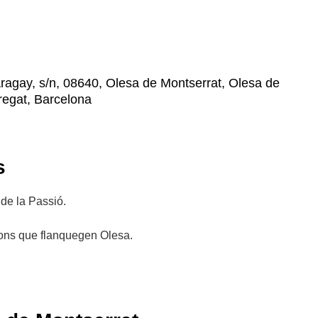
 Aragay, s/n, 08640, Olesa de Montserrat, Olesa de
bregat, Barcelona
s
 de la Passió.
urons que flanquegen Olesa.