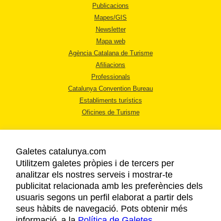
Publicacions
Mapes/GIS
Newsletter
Mapa web
Agència Catalana de Turisme
Afiliacions
Professionals
Catalunya Convention Bureau
Establiments turístics
Oficines de Turisme
Galetes catalunya.com
Utilitzem galetes pròpies i de tercers per
analitzar els nostres serveis i mostrar-te
AVÍS LEGAL
publicitat relacionada amb les preferències dels
POLÍTICA DE PRIVACITAT
usuaris segons un perfil elaborat a partir dels
COOKIES
seus hàbits de navegació. Pots obtenir més
informació a la
Política de Galetes
ACCESSIBILITAT
.