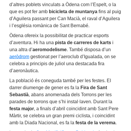
d’altres poblets vinculats a Òdena com l’Espelt, o la
que es pot fer amb
bicicleta de muntanya
fins al puig
d’Aguilera passant per Can Macià, el raval d’Aguilera
i l’església romànica de Sant Bernabé.
Òdena ofereix la possibilitat de practicar esports
d’aventura. Hi ha una
pista de carreres de karts
i
una altra d’
aeromodelisme
. També disposa d’un
aeròdrom
gestionat per l’aeroclub d’Igualada, on se
celebra a principis de juliol una destacada fira
d’aeronàutica.
La població és coneguda també per les festes. El
darrer diumenge de gener es fa la
Fira de Sant
Sebastià
, abans anomenada dels Torrons per les
parades de torrons que s’hi instal·laven. Durant la
festa major
, a finals d’abril coincidint amb Sant Pere
Màrtir, se celebra un gran premi ciclista, i coincidint
amb la Diada Nacional, es fa la
festa de la verema
.