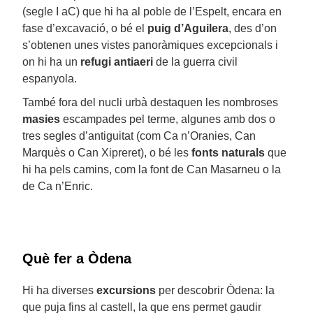
(segle I aC) que hi ha al poble de l’Espelt, encara en
fase d’excavació, o bé el
puig d’Aguilera
, des d’on
s’obtenen unes vistes panoràmiques excepcionals i
on hi ha un
refugi antiaeri
de la guerra civil
espanyola.
També fora del nucli urbà destaquen les nombroses
masies
escampades pel terme, algunes amb dos o
tres segles d’antiguitat (com Ca n’Oranies, Can
Marquès o Can Xipreret), o bé les
fonts naturals
que
hi ha pels camins, com la font de Can Masarneu o la
de Ca n’Enric.
Què fer a Òdena
Hi ha diverses
excursions
per descobrir Òdena: la
que puja fins al castell, la que ens permet gaudir