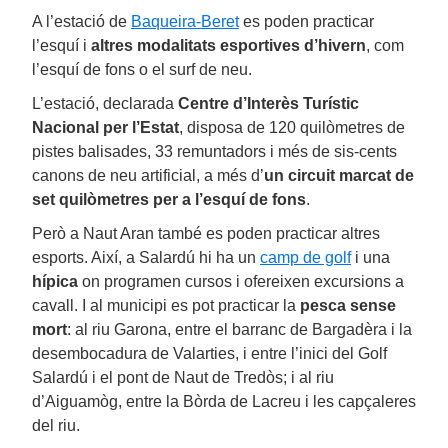
A l’estació de
Baqueira-Beret
es poden practicar
l’esquí i
altres modalitats esportives d’hivern
, com
l’esquí de fons o el surf de neu.
L’estació, declarada
Centre d’Interès Turístic
Nacional per l’Estat
, disposa de 120 quilòmetres de
pistes balisades, 33 remuntadors i més de sis-cents
canons de neu artificial, a més d’
un circuit marcat de
set quilòmetres per a l’esquí de fons
.
Però a Naut Aran també es poden practicar altres
esports. Així, a Salardú hi ha un
camp de golf
i una
hípica
on programen cursos i ofereixen excursions a
cavall. I al municipi es pot practicar la
pesca sense
mort
: al riu Garona, entre el barranc de Bargadèra i la
desembocadura de Valarties, i entre l’inici del Golf
Salardú i el pont de Naut de Tredòs; i al riu
d’Aiguamòg, entre la Bòrda de Lacreu i les capçaleres
del riu.