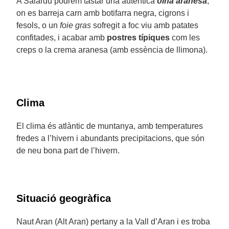
A Salardú podrem tastar una autèntica
olha aranesa
,
on es barreja carn amb botifarra negra, cigrons i
fesols, o un
foie gras
sofregit a foc viu amb patates
confitades, i acabar amb
postres típiques
com les
creps o la crema aranesa (amb essència de llimona).
Clima
El clima és atlàntic de muntanya, amb temperatures
fredes a l’hivern i abundants precipitacions, que són
de neu bona part de l’hivern.
Situació geogràfica
Naut Aran (Alt Aran) pertany a la Vall d’Aran i es troba