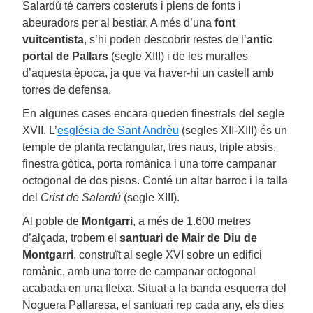
Salardú té carrers costeruts i plens de fonts i
abeuradors per al bestiar. A més d’una
font
vuitcentista
, s’hi poden descobrir restes de l’
antic
portal de Pallars
(segle XIII) i de les muralles
d’aquesta època, ja que va haver-hi un castell amb
torres de defensa.
En algunes cases encara queden finestrals del segle
XVII. L’
església de Sant Andrèu
(segles XII-XIII) és un
temple de planta rectangular, tres naus, triple absis,
finestra gòtica, porta romànica i una torre campanar
octogonal de dos pisos. Conté un altar barroc i la talla
del
Crist de Salardú
(segle XIII).
Al poble de
Montgarri
, a més de 1.600 metres
d’alçada, trobem el
santuari de Mair de Diu de
Montgarri
, construït al segle XVI sobre un edifici
romànic, amb una torre de campanar octogonal
acabada en una fletxa. Situat a la banda esquerra del
Noguera Pallaresa, el santuari rep cada any, els dies