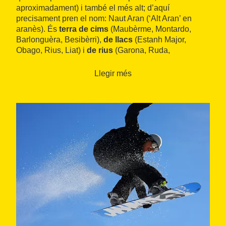
aproximadament) i també el més alt; d’aquí
precisament pren el nom: Naut Aran (‘Alt Aran’ en
aranès). És
terra de cims
(Maubèrme, Montardo,
Barlonguèra, Besibèrri),
de llacs
(Estanh Major,
Obago, Rius, Liat) i
de rius
(Garona, Ruda,
Aiguamòg, Noguera Pallaresa).
Llegir més