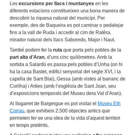
Les
excursions per llacs i muntanyes
en les
diferents estacions constitueixen una bona manera de
descobrir la riquesa natural del municipi. Per
exemple, des de Baqueira es pot caminar o pedalejar
fins a la vall de Ruda i accedir al cim de Ratèra,
mirador natural dels llacs Saboredo, Major i Naut.
També podem fer la
ruta
que porta pels pobles de la
part alta d’Aran
, d’uns cinc quilòmetres. Amb la
sortida a Salardú es passa pels pobles d’Unha (on hi
ha la casa Bastet, edifici senyorial del segle XVI, i la
capella de Sant Blai), Gessa (amb vistes al barranc de
Corilha) i Arties (amb l’església de Sant Joan, seu
d’exposicions temporals del Museu dera Val d’Aran).
Al llogarret de Bargergue es pot visitar el
Museu Eth
Corrau
, que exhibeix 2.500 objectes antics que
permeten fer-se una idea de la vida d'aquest territori
en temps pretèrits.