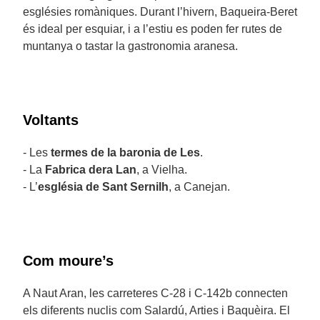
esglésies romàniques. Durant l’hivern, Baqueira-Beret
és ideal per esquiar, i a l’estiu es poden fer rutes de
muntanya o tastar la gastronomia aranesa.
Voltants
- Les
termes de la baronia de Les
.
- La
Fabrica dera Lan
, a Vielha.
- L’
església de Sant Sernilh
, a Canejan.
Com moure’s
A Naut Aran, les carreteres C-28 i C-142b connecten
els diferents nuclis com Salardú, Arties i Baquèira. El