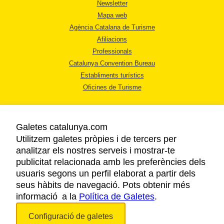
Newsletter
Mapa web
Agència Catalana de Turisme
Afiliacions
Professionals
Catalunya Convention Bureau
Establiments turístics
Oficines de Turisme
Galetes catalunya.com
Utilitzem galetes pròpies i de tercers per
analitzar els nostres serveis i mostrar-te
AVÍS LEGAL
publicitat relacionada amb les preferències dels
POLÍTICA DE PRIVACITAT
usuaris segons un perfil elaborat a partir dels
COOKIES
seus hàbits de navegació. Pots obtenir més
informació a la
Política de Galetes
ACCESSIBILITAT
.
Configuració de galetes