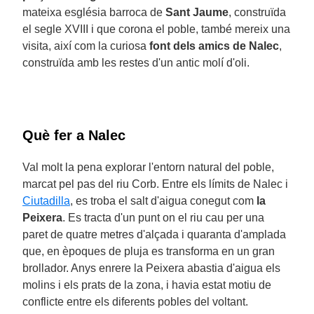
mateixa església barroca de
Sant Jaume
, construïda
el segle XVIII i que corona el poble, també mereix una
visita, així com la curiosa
font dels amics de Nalec
,
construïda amb les restes d'un antic molí d'oli.
Què fer a Nalec
Val molt la pena explorar l'entorn natural del poble,
marcat pel pas del riu Corb. Entre els límits de Nalec i
Ciutadilla
, es troba el salt d'aigua conegut com
la
Peixera
. Es tracta d'un punt on el riu cau per una
paret de quatre metres d'alçada i quaranta d'amplada
que, en èpoques de pluja es transforma en un gran
brollador. Anys enrere la Peixera abastia d'aigua els
molins i els prats de la zona, i havia estat motiu de
conflicte entre els diferents pobles del voltant.