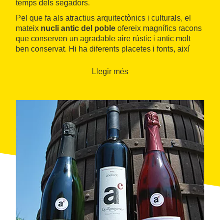
temps dels segadors.
Pel que fa als atractius arquitectònics i culturals, el
mateix
nucli antic del poble
ofereix magnífics racons
que conserven un agradable aire rústic i antic molt
ben conservat. Hi ha diferents placetes i fonts, així
com l'església barroca de
Sant Jaume
, la singular
font dels Amics de Nale
c o la
font de la Ginesta
.
Llegir més