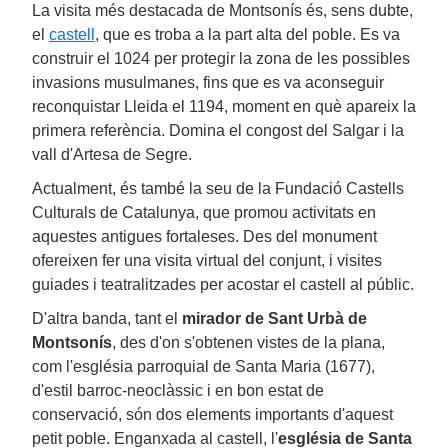
La visita més destacada de Montsonís és, sens dubte,
el
castell
, que es troba a la part alta del poble. Es va
construir el 1024 per protegir la zona de les possibles
invasions musulmanes, fins que es va aconseguir
reconquistar Lleida el 1194, moment en què apareix la
primera referència. Domina el congost del Salgar i la
vall d'Artesa de Segre.
Actualment, és també la seu de la Fundació Castells
Culturals de Catalunya, que promou activitats en
aquestes antigues fortaleses. Des del monument
ofereixen fer una visita virtual del conjunt, i visites
guiades i teatralitzades per acostar el castell al públic.
D'altra banda, tant el
mirador de Sant Urbà de
Montsonís
, des d'on s'obtenen vistes de la plana,
com l'església parroquial de Santa Maria (1677),
d'estil barroc-neoclàssic i en bon estat de
conservació, són dos elements importants d'aquest
petit poble. Enganxada al castell, l'
església de Santa