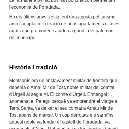
La ramaderia ovina, bovina i porcina complementen
l'economia de Foradada.
En els últims anys s'està fent una aposta pel turisme,
amb l'adaptació i creació de nous apartaments i cases
rurals que promouen i ajuden a gaudir del patrimoni
del municipi.
Història i tradició
Montsonís era un enclavament militar de frontera que
depenia d'Arnal Mir de Tost, noble militar del comtat
d'Urgell al segle XI. El comte d'Urgell, Ermengol II,
anomenat el Pelegrí perquè va emprendre el viatge a
Terra Santa, va deixar el seu comtat a Arnau Mir de
Tost abans de marxar. Un cop derrotats els sarraïns,
aquest noble va fundar el castell de Foradada, va
ocupar els d'Alòs i Malagastre i va fer construir també