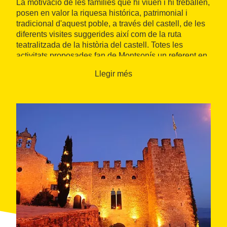
La motivació de les famílies que hi viuen i hi treballen,
posen en valor la riquesa histórica, patrimonial i
tradicional d'aquest poble, a través del castell, de les
diferents visites suggerides així com de la ruta
teatralitzada de la història del castell. Totes les
activitats proposades fan de Montsonís un referent en
la recuperació i posada en valor de la riquesa dels
Llegir més
petits pobles.