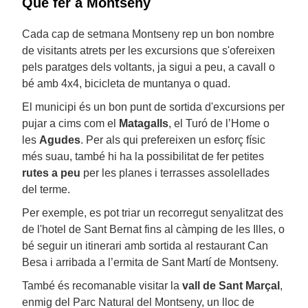
Què fer a Montseny
Cada cap de setmana Montseny rep un bon nombre
de visitants atrets per les excursions que s'ofereixen
pels paratges dels voltants, ja sigui a peu, a cavall o
bé amb 4x4, bicicleta de muntanya o quad.
El municipi és un bon punt de sortida d'excursions per
pujar a cims com el
Matagalls
, el Turó de l’Home o
les
Agudes
. Per als qui prefereixen un esforç físic
més suau, també hi ha la possibilitat de fer petites
rutes a peu
per les planes i terrasses assolellades
del terme.
Per exemple, es pot triar un recorregut senyalitzat des
de l'hotel de Sant Bernat fins al càmping de les Illes, o
bé seguir un itinerari amb sortida al restaurant Can
Besa i arribada a l’ermita de Sant Martí de Montseny.
També és recomanable visitar la
vall de Sant Marçal
,
enmig del Parc Natural del Montseny, un lloc de