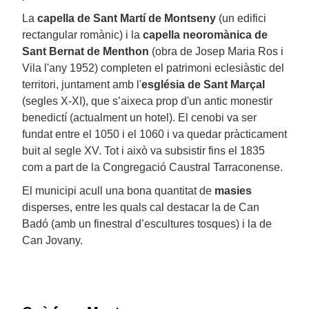
La
capella de Sant Martí de Montseny
(un edifici
rectangular romànic) i la
capella neoromànica de
Sant Bernat de Menthon
(obra de Josep Maria Ros i
Vila l'any 1952) completen el patrimoni eclesiàstic del
territori, juntament amb l'
església de Sant Marçal
(segles X-XI), que s’aixeca prop d'un antic monestir
benedictí (actualment un hotel). El cenobi va ser
fundat entre el 1050 i el 1060 i va quedar pràcticament
buit al segle XV. Tot i això va subsistir fins el 1835
com a part de la Congregació Caustral Tarraconense.
El municipi acull una bona quantitat de
masies
disperses, entre les quals cal destacar la de Can
Badó (amb un finestral d’escultures tosques) i la de
Can Jovany.