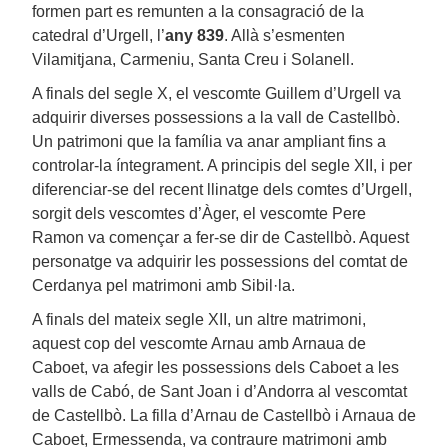
formen part es remunten a la consagració de la
catedral d’Urgell, l’
any 839
. Allà s’esmenten
Vilamitjana, Carmeniu, Santa Creu i Solanell.
A finals del segle X, el vescomte Guillem d’Urgell va
adquirir diverses possessions a la vall de Castellbò.
Un patrimoni que la família va anar ampliant fins a
controlar-la íntegrament. A principis del segle XII, i per
diferenciar-se del recent llinatge dels comtes d’Urgell,
sorgit dels vescomtes d’Àger, el vescomte Pere
Ramon va començar a fer-se dir de Castellbò. Aquest
personatge va adquirir les possessions del comtat de
Cerdanya pel matrimoni amb Sibil·la.
A finals del mateix segle XII, un altre matrimoni,
aquest cop del vescomte Arnau amb Arnaua de
Caboet, va afegir les possessions dels Caboet a les
valls de Cabó, de Sant Joan i d’Andorra al vescomtat
de Castellbò. La filla d’Arnau de Castellbò i Arnaua de
Caboet, Ermessenda, va contraure matrimoni amb