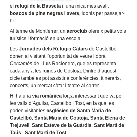
el
refugi de la Basseta
i, una mica més avall,
boscos de pins negres
i
avets
, idonis per passejar-
hi.
Al terme de Montferrer, un
aeroclub
ofereix petits vols
turístics i formació en una escola.
Les
Jornades dels Refugis Càtars
de Castellbò
donen al visitant l’oportunitat de veure l’obra
Cercamón
de Lluís Racionero, que es representa
cada any a les ruïnes de Costoja. Dintre d’aquest
cicle també es pot assistir a conferències, itineraris,
concerts, un mercat càtar i teatre al carrer.
Hi ha una
via romànica
força interessant que va per
les valls d’Aguilar, Castellbò i Tost, en la qual es
poden visitar les
esglésies de Santa Maria de
Castellbò
,
Santa Maria de Costoja
,
Santa Elena de
Trejuvell
,
Sant Esteve de la Guàrdia
,
Sant Martí de
Taús
i
Sant Martí de Tost
.