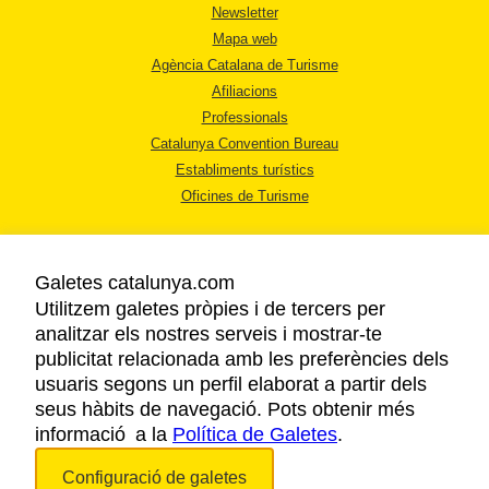
Newsletter
Mapa web
Agència Catalana de Turisme
Afiliacions
Professionals
Catalunya Convention Bureau
Establiments turístics
Oficines de Turisme
Galetes catalunya.com
Utilitzem galetes pròpies i de tercers per
analitzar els nostres serveis i mostrar-te
AVÍS LEGAL
publicitat relacionada amb les preferències dels
POLÍTICA DE PRIVACITAT
usuaris segons un perfil elaborat a partir dels
COOKIES
seus hàbits de navegació. Pots obtenir més
informació a la
Política de Galetes
ACCESSIBILITAT
.
Configuració de galetes