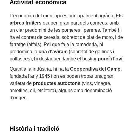
Activitat econòmica
L'economia del municipi és principalment agrària. Els
arbres fruiters
ocupen gran part dels conreus, amb
un clar predomini de les pomeres i pereres. També hi
ha el conreu de cereals, sobretot de blat de moro, i de
farratge (alfals). Pel que fa a la ramaderia, hi
predomina la
cria d'aviram
(sobretot de gallines i
pollastres); hi destaquen també el bestiar
porcí i l'oví
.
Quant a la indústria, hi ha la
Cooperativa del Camp
,
fundada l'any 1945 i on es poden trobar una gran
varietat de
productes autòctons
(vins, vinagre,
ametlles, oli, etcètera), alguns amb denominació
d'origen.
Història i tradició