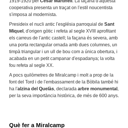
1919-1920 per
Cèsar Martinell
. La façana d'aquesta
cooperativa presenta un traçat on l'estil noucentista
s'imposa al modernista.
Presideix el nucli antic l'església parroquial de
Sant
Miquel
, d'origen gòtic i refeta al segle XVIII aprofitant
els carreus de l'antic castell; la façana és severa, amb
una porta rectangular ornada amb dues columnes, un
timpà triangular i un ull de bou com a única obertura, i
acabada en un petit campanar d'espadanya; la volta
fou refeta al segle XX.
A pocs quilòmetres de Miralcamp i molt a prop de la
font del Tord i de l'embassament de la Bòbila també hi
ha l'
alzina del Quelàs
, declarada
arbre monumental
,
per la seva importància històrica, de més de 600 anys.
Què fer a Miralcamp