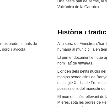
Una petita part del terme, al 
Volcànica de la Garrotxa.
Història i tradic
onreus predominants de
A la serra de Finestres s'han
 porcí i avícola.
humana al municipi ja en te
El primer document en què ap
nom llatí de
miliarias
.
L'origen dels petits nuclis de
monjos benedictins de Banyol
del segle XII. La de Freixes 
possessions del monestir de
El moment més rellevant de l
Mieres, sota les ordres de Pe