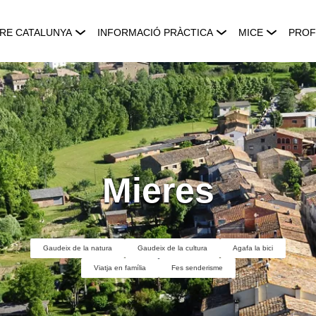
RE CATALUNYA
INFORMACIÓ PRÀCTICA
MICE
PROF
Mieres
Gaudeix de la natura
Gaudeix de la cultura
Agafa la bici
Viatja en família
Fes senderisme