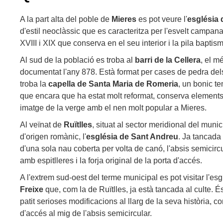
A la part alta del poble de
Mieres
es pot veure l'
església 
d'estil neoclàssic que es caracteritza per l'esvelt campana
XVIII i XIX que conserva en el seu interior i la pila baptis
Al sud de la població es troba al
barri de la Cellera
, el m
documentat l'any 878. Està format per cases de pedra dels s
troba la
capella de Santa Maria de Romeria
, un bonic t
que encara que ha estat molt reformat, conserva elements
imatge de la verge amb el nen molt popular a Mieres.
Al veïnat de
Ruïtlles
, situat al sector meridional del munici
d'origen romànic, l'
església de Sant Andreu
. Ja tancada 
d'una sola nau coberta per volta de canó, l'absis semicirc
amb espitlleres i la forja original de la porta d'accés.
A l'extrem sud-oest del terme municipal es pot visitar l'es
Freixe
que, com la de Ruïtlles, ja està tancada al culte. É
patit serioses modificacions al llarg de la seva història, co
d'accés al mig de l'absis semicircular.