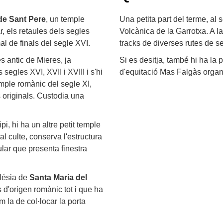
de Sant Pere
, un temple
Una petita part del terme, al 
r, els retaules dels segles
Volcànica de la Garrotxa. A 
mal de finals del segle XVI.
tracks de diverses rutes de s
és antic de Mieres, ja
Si es desitja, també hi ha la p
egles XVI, XVII i XVIII i s'hi
d'equitació Mas Falgàs organi
emple romànic del segle XI,
 originals. Custodia una
pi, hi ha un altre petit temple
al culte, conserva l'estructura
ular que presenta finestra
glésia de
Santa Maria del
s d'origen romànic tot i que ha
m la de col·locar la porta