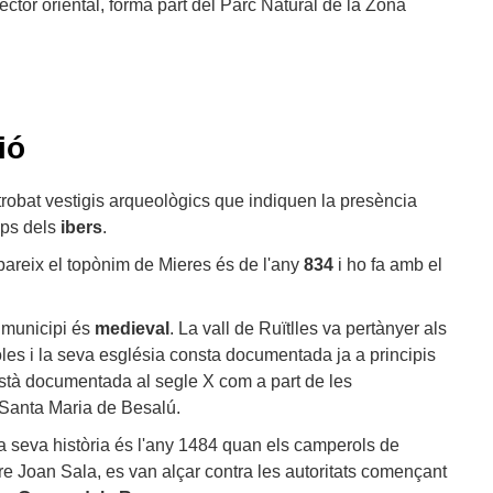
sector oriental, forma part del Parc Natural de la Zona
ió
 trobat vestigis arqueològics que indiquen la presència
mps dels
ibers
.
areix el topònim de Mieres és de l'any
834
i ho fa amb el
l municipi és
medieval
. La vall de Ruïtlles va pertànyer als
es i la seva església consta documentada ja a principis
està documentada al segle X com a part de les
 Santa Maria de Besalú.
a seva història és l'any 1484 quan els camperols de
re Joan Sala, es van alçar contra les autoritats començant