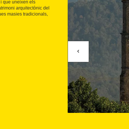
i que uneixen els
trimoni arquitectònic del
ques masies tradicionals,