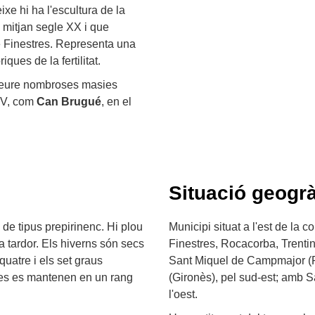
xe hi ha l'escultura de la
 mitjan segle XX i que
de Finestres. Representa una
iques de la fertilitat.
 veure nombroses masies
XIV, com
Can Brugué
, en el
Situació geogrà
de tipus prepirinenc. Hi plou
Municipi situat a l'est de la 
a tardor. Els hiverns són secs
Finestres, Rocacorba, Trentin
quatre i els set graus
Sant Miquel de Campmajor (Pl
anes es mantenen en un rang
(Gironès), pel sud-est; amb S
l'oest.