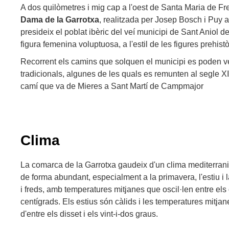
A dos quilòmetres i mig cap a l'oest de Santa Maria de Frei
Dama de la Garrotxa
, realitzada per Josep Bosch i Puy a
presideix el poblat ibèric del veí municipi de Sant Aniol 
figura femenina voluptuosa, a l'estil de les figures prehistòr
Recorrent els camins que solquen el municipi es poden
tradicionals, algunes de les quals es remunten al segle 
camí que va de Mieres a Sant Martí de Campmajor
Clima
La comarca de la Garrotxa gaudeix d'un clima mediterrani 
de forma abundant, especialment a la primavera, l'estiu i l
i freds, amb temperatures mitjanes que oscil·len entre els 
centígrads. Els estius són càlids i les temperatures mitj
d'entre els disset i els vint-i-dos graus.