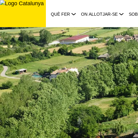
Saltar
al
QUÈ FER
ON ALLOTJAR-SE
SOB
contingut