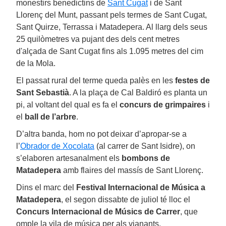
monestirs benedictins de
Sant Cugat
i de Sant
Llorenç del Munt, passant pels termes de Sant Cugat,
Sant Quirze, Terrassa i Matadepera. Al llarg dels seus
25 quilòmetres va pujant des dels cent metres
d'alçada de Sant Cugat fins als 1.095 metres del cim
de la Mola.
El passat rural del terme queda palès en les
festes de
Sant Sebastià
. A la plaça de Cal Baldiró es planta un
pi, al voltant del qual es fa el
concurs de grimpaires
i
el
ball de l’arbre
.
D’altra banda, hom no pot deixar d’apropar-se a
l’
Obrador de Xocolata
(al carrer de Sant Isidre), on
s’elaboren artesanalment els
bombons de
Matadepera
amb flaires del massís de Sant Llorenç.
Dins el marc del
Festival Internacional de Música a
Matadepera
, el segon dissabte de juliol té lloc el
Concurs Internacional de Músics de Carrer
, que
omple la vila de música per als vianants.