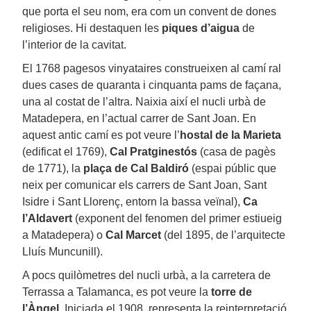
que porta el seu nom, era com un convent de dones
religioses. Hi destaquen les
piques d’aigua
de
l’interior de la cavitat.
El 1768 pagesos vinyataires construeixen al camí ral
dues cases de quaranta i cinquanta pams de façana,
una al costat de l’altra. Naixia així el nucli urbà de
Matadepera, en l’actual carrer de Sant Joan. En
aquest antic camí es pot veure l’
hostal de la Marieta
(edificat el 1769),
Cal Pratginestós
(casa de pagès
de 1771), la
plaça de Cal Baldiró
(espai públic que
neix per comunicar els carrers de Sant Joan, Sant
Isidre i Sant Llorenç, entorn la bassa veïnal),
Ca
l’Aldavert
(exponent del fenomen del primer estiueig
a Matadepera) o
Cal Marcet
(del 1895, de l’arquitecte
Lluís Muncunill).
A pocs quilòmetres del nucli urbà, a la carretera de
Terrassa a Talamanca, es pot veure la
torre de
l’Àngel
. Iniciada el 1908, representa la reinterpretació