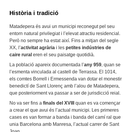
Història i tradició
Matadepera és avui un municipi reconegut pel seu
entorn natural privilegiat i l’elevat atractiu residencial.
Però no sempre ha estat així. Fins a mitjan del segle
XX, l’
activitat agrària
i les
petites indústries de
caire rural
eren el seu paisatge quotidià.
La població apareix documentada l’
any 959
, quan se
l’esmenta vinculada al castell de Terrassa. El 1014,
els comtes Borrell i Ermessenda van dotar el monestir
benedictí de Sant Llorenç amb l’alou de Matadepera,
que posteriorment va passar a ser de jurisdicció reial.
No va ser fins a
finals del XVIII
quan es va començar
a crear el que avui és l’actual municipi. Les primeres
cases es van formar a banda i banda del camí ral que
unia Barcelona amb Manresa, l’actual carrer de Sant
Joan.