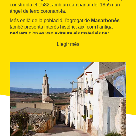
construïda el 1582, amb un campanar del 1855 i un
àngel de ferro coronant-la.
Més enllà de la població, l'agregat de
Masarbonès
també presenta interès històric, així com l'antiga
pedrera
d'on es van extreure els materials per
construir monuments com
La Pedrera
i la plaça
Llegir més
d'Espanya, ambdós a Barcelona.