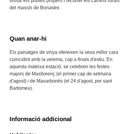
visitar els pobles propers i recórrer els camins rurals
del massís de Bonastre.
Quan anar-hi
Els paisatges de vinya ofereixen la seva millor cara
coincidint amb la verema, cap a finals d'estiu. En
aquesta mateixa estació, se celebren les festes
majors de Masllorenç (el primer cap de setmana
d'agost) i de Masarbonès (el 24 d'agost, per sant
Bartomeu).
Informació addicional