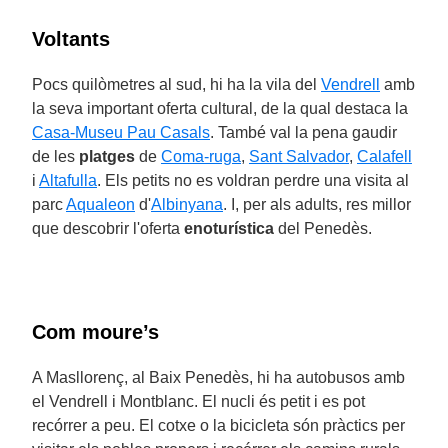
Voltants
Pocs quilòmetres al sud, hi ha la vila del
Vendrell
amb
la seva important oferta cultural, de la qual destaca la
Casa-Museu Pau Casals
. També val la pena gaudir
de les
platges
de
Coma-ruga
,
Sant Salvador
,
Calafell
i
Altafulla
. Els petits no es voldran perdre una visita al
parc
Aqualeon
d'
Albinyana
. I, per als adults, res millor
que descobrir l'oferta
enoturística
del Penedès.
Com moure’s
A Masllorenç, al Baix Penedès, hi ha autobusos amb
el Vendrell i Montblanc. El nucli és petit i es pot
recórrer a peu. El cotxe o la bicicleta són pràctics per