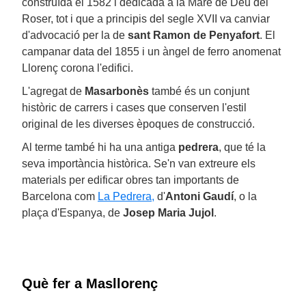
construïda el 1582 i dedicada a la Mare de Déu del
Roser, tot i que a principis del segle XVII va canviar
d'advocació per la de
sant Ramon de Penyafort
. El
campanar data del 1855 i un àngel de ferro anomenat
Llorenç corona l'edifici.
L'agregat de
Masarbonès
també és un conjunt
històric de carrers i cases que conserven l'estil
original de les diverses èpoques de construcció.
Al terme també hi ha una antiga
pedrera
, que té la
seva importància històrica. Se'n van extreure els
materials per edificar obres tan importants de
Barcelona com
La Pedrera,
d'
Antoni Gaudí
, o la
plaça d'Espanya, de
Josep Maria Jujol
.
Què fer a Masllorenç