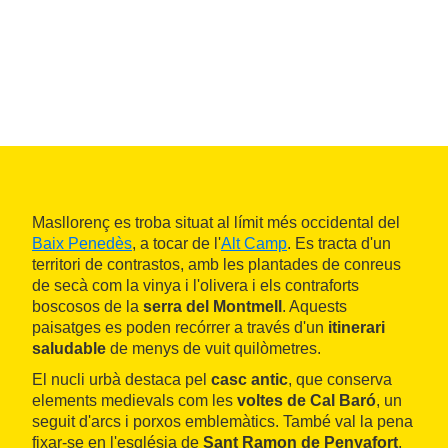
Masllorenç es troba situat al límit més occidental del
Baix Penedès
, a tocar de l'
Alt Camp
. Es tracta d'un
territori de contrastos, amb les plantades de conreus
de secà com la vinya i l'olivera i els contraforts
boscosos de la
serra del Montmell
. Aquests
paisatges es poden recórrer a través d'un
itinerari
saludable
de menys de vuit quilòmetres.
El nucli urbà destaca pel
casc antic
, que conserva
elements medievals com les
voltes de Cal Baró
, un
seguit d'arcs i porxos emblemàtics. També val la pena
fixar-se en l'església de
Sant Ramon de Penyafort
,