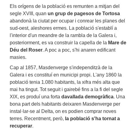
Els orígens de la població es remunten a mitjan del
segle XVIII, quan
un grup de pagesos de Tortosa
abandonà la ciutat per ocupar i conrear les planes del
sud-oest, aleshores ermes. La població s'establí a
l'interior d'un meandre de la rambla de la Galera i,
posteriorment, es va construir la capella de la
Mare de
Déu del Roser
. A poc a poc, s'hi anaren edificant
masies.
Cap al 1857, Masdenverge s'independitzà de la
Galera i es constituí en municipi propi. L'any 1860 la
població tenia 1.080 habitants, la xifra més alta que
mai ha tingut. Tot seguit i gairebé fins a la fi del segle
XIX, es produí una forta
davallada demogràfica
. Una
bona part dels habitants deixaren Masdenverge per
instal·lar-se al Delta, on es podien comprar noves
terres. Recentment, però,
la població s'ha tornat a
recuperar
.