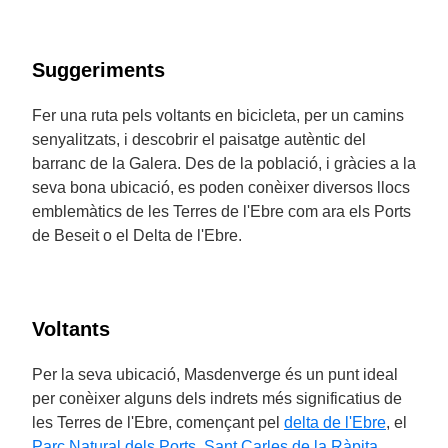
Suggeriments
Fer una ruta pels voltants en bicicleta, per un camins
senyalitzats, i descobrir el paisatge autèntic del
barranc de la Galera. Des de la població, i gràcies a la
seva bona ubicació, es poden conèixer diversos llocs
emblemàtics de les Terres de l'Ebre com ara els Ports
de Beseit o el Delta de l'Ebre.
Voltants
Per la seva ubicació, Masdenverge és un punt ideal
per conèixer alguns dels indrets més significatius de
les Terres de l'Ebre, començant pel
delta de l'Ebre
, el
Parc Natural dels Ports
,
Sant Carles de la Ràpita
,