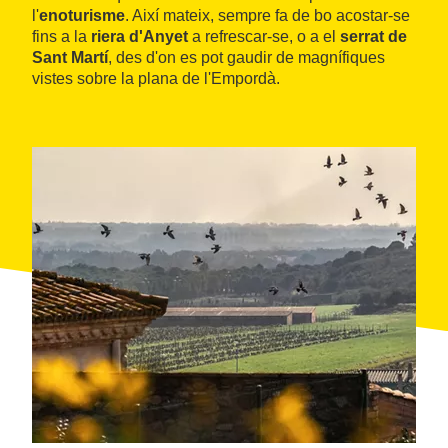
l'
enoturisme
. Així mateix, sempre fa de bo acostar-se
fins a la
riera d'Anyet
a refrescar-se, o a el
serrat de
Sant Martí
, des d'on es pot gaudir de magnífiques
vistes sobre la plana de l'Empordà.