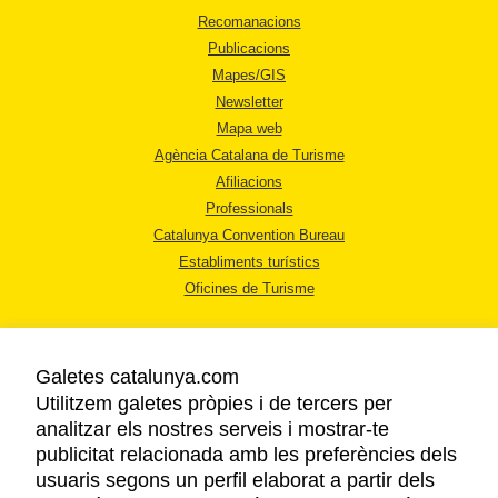
Recomanacions
Publicacions
Mapes/GIS
Newsletter
Mapa web
Agència Catalana de Turisme
Afiliacions
Professionals
Catalunya Convention Bureau
Establiments turístics
Oficines de Turisme
Galetes catalunya.com
Utilitzem galetes pròpies i de tercers per
analitzar els nostres serveis i mostrar-te
AVÍS LEGAL
publicitat relacionada amb les preferències dels
POLÍTICA DE PRIVACITAT
usuaris segons un perfil elaborat a partir dels