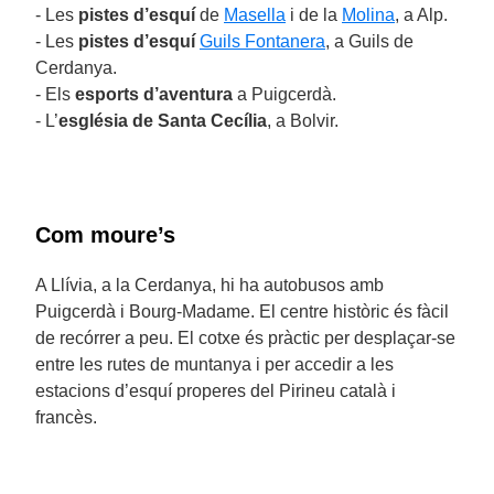
- Les
pistes d’esquí
de
Masella
i de la
Molina
, a Alp.
- Les
pistes d’esquí
Guils Fontanera
, a Guils de
Cerdanya.
- Els
esports d’aventura
a Puigcerdà.
- L’
església de Santa Cecília
, a Bolvir.
Com moure’s
A Llívia, a la Cerdanya, hi ha autobusos amb
Puigcerdà i Bourg-Madame. El centre històric és fàcil
de recórrer a peu. El cotxe és pràctic per desplaçar-se
entre les rutes de muntanya i per accedir a les
estacions d’esquí properes del Pirineu català i
francès.