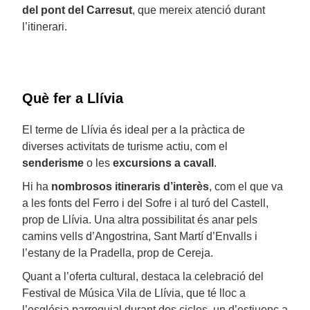
del pont del Carresut
, que mereix atenció durant
l’itinerari.
Què fer a Llívia
El terme de Llívia és ideal per a la pràctica de
diverses activitats de turisme actiu, com el
senderisme
o les
excursions a cavall
.
Hi ha
nombrosos itineraris d’interès
, com el que va
a les fonts del Ferro i del Sofre i al turó del Castell,
prop de Llívia. Una altra possibilitat és anar pels
camins vells d’Angostrina, Sant Martí d’Envalls i
l’estany de la Pradella, prop de Cereja.
Quant a l’oferta cultural, destaca la celebració del
Festival de Música Vila de Llívia, que té lloc a
l’església parroquial durant dos cicles, un d’estiuenc a