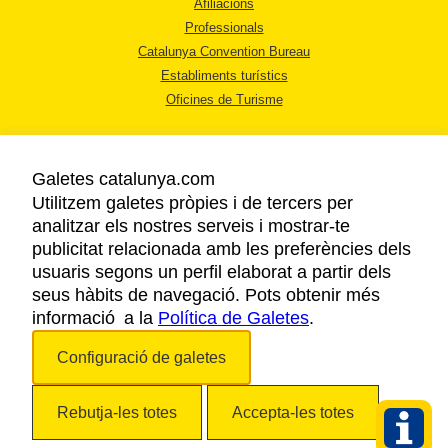
Afiliacions
Professionals
Catalunya Convention Bureau
Establiments turístics
Oficines de Turisme
Galetes catalunya.com
Utilitzem galetes pròpies i de tercers per
analitzar els nostres serveis i mostrar-te
AVÍS LEGAL
publicitat relacionada amb les preferències dels
POLÍTICA DE PRIVACITAT
usuaris segons un perfil elaborat a partir dels
COOKIES
seus hàbits de navegació. Pots obtenir més
informació a la
Política de Galetes
ACCESSIBILITAT
.
Configuració de galetes
Copyright © 2026. Agència Catalana de Turisme. Tots els drets reservats.
Rebutja-les totes
Accepta-les totes