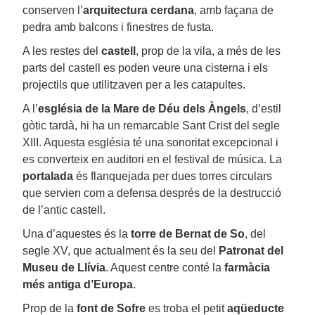
conserven l’
arquitectura cerdana
, amb façana de
pedra amb balcons i finestres de fusta.
A les restes del
castell
, prop de la vila, a més de les
parts del castell es poden veure una cisterna i els
projectils que utilitzaven per a les catapultes.
A l’
església de la Mare de Déu dels Àngels
, d’estil
gòtic tardà, hi ha un remarcable Sant Crist del segle
XIII. Aquesta església té una sonoritat excepcional i
es converteix en auditori en el festival de música. La
portalada
és flanquejada per dues torres circulars
que servien com a defensa després de la destrucció
de l’antic castell.
Una d’aquestes és la
torre de Bernat de So
, del
segle XV, que actualment és la seu del
Patronat del
Museu de Llívia
. Aquest centre conté la
farmàcia
més antiga d’Europa
.
Prop de la
font de Sofre
es troba el petit
aqüeducte