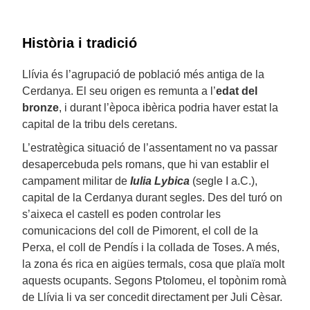
Història i tradició
Llívia és l’agrupació de població més antiga de la
Cerdanya. El seu origen es remunta a l’
edat del
bronze
, i durant l’època ibèrica podria haver estat la
capital de la tribu dels ceretans.
L’estratègica situació de l’assentament no va passar
desapercebuda pels romans, que hi van establir el
campament militar de
Iulia Lybica
(segle I a.C.),
capital de la Cerdanya durant segles. Des del turó on
s’aixeca el castell es poden controlar les
comunicacions del coll de Pimorent, el coll de la
Perxa, el coll de Pendís i la collada de Toses. A més,
la zona és rica en aigües termals, cosa que plaïa molt
aquests ocupants. Segons Ptolomeu, el topònim romà
de Llívia li va ser concedit directament per Juli Cèsar.