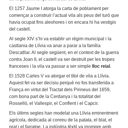
El 1257 Jaume I atorga la carta de poblament per
començar a construir l’actual vila als peus del turó que
havia ocupat fins aleshores i on encara hi ha vestigis
del castell.
Al segle XIV s’hi va establir un règim municipal i la
castlania de Llívia va anar a parar a la família
Descatllar. Al segle següent, en el context de la guerra
contra Joan II, el castell va ser destruït per les tropes
franceses i la vila va passar a ser simple
lloc reial
.
El 1528 Carles V va atorgar el títol de vila a Llívia.
Aquest fet va ser decisiu perquè no fos transferida a
França en virtut del Tractat dels Pirineus del 1659,
com bona part de la Cerdanya i la totalitat del
Rosselló, el Vallespir, el Conflent i el Capcir.
Els últims segles han modelat una Llívia eminentment
agrícola, dedicada al conreu de la patata, el blat, el
prat i el farratge. La indústria tèxtil va irrompre amb