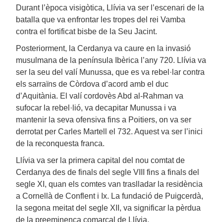
Durant l’època visigòtica, Llívia va ser l’escenari de la
batalla que va enfrontar les tropes del rei Vamba
contra el fortificat bisbe de la Seu Jacint.
Posteriorment, la Cerdanya va caure en la invasió
musulmana de la península Ibèrica l’any 720. Llívia va
ser la seu del valí Munussa, que es va rebel·lar contra
els sarraïns de Còrdova d’acord amb el duc
d’Aquitània. El valí cordovès Abd al-Rahman va
sufocar la rebel·lió, va decapitar Munussa i va
mantenir la seva ofensiva fins a Poitiers, on va ser
derrotat per Carles Martell el 732. Aquest va ser l’inici
de la reconquesta franca.
Llívia va ser la primera capital del nou comtat de
Cerdanya des de finals del segle VIII fins a finals del
segle XI, quan els comtes van traslladar la residència
a Cornellà de Conflent i Ix. La fundació de Puigcerdà,
la segona meitat del segle XII, va significar la pèrdua
de la preeminença comarcal de Llívia.