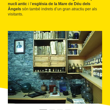
nucli antic
i l’
església de la Mare de Déu dels
Àngels
són també indrets d’un gran atractiu per als
visitants.