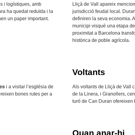
s i logístiques, amb
Lliçà de Vall apareix menciona
ra ha quedat reduïda i la
jurisdicció feudal local. Duran
enen un paper important.
definiren la seva economia. Al
municipi visqué una etapa de p
proximitat a Barcelona trans
històrica de poble agrícola.
Voltants
nes
i a visitar l’església de
Als voltants de Lliçà de Vall 
ereixen bones rutes per a
de la Linera, i Granollers, ce
turó de Can Duran ofereixen b
Quan anar-hi