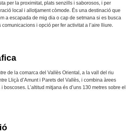
a per la proximitat, plats senzills i saborosos, i per
ació local i allotjament còmode. És una destinació que
om a escapada de mig dia o cap de setmana si es busca
omunicacions i opció per fer activitat a l’aire lliure.
fica
ntre de la comarca del Vallès Oriental, a la vall del riu
ntre Lliçà d’Amunt i Parets del Vallès, i combina àrees
 boscoses. L’altitud mitjana és d’uns 130 metres sobre el
ió