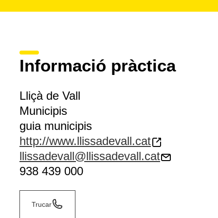
Informació pràctica
Lliçà de Vall
Municipis
guia municipis
http://www.llissadevall.cat
llissadevall@llissadevall.cat
938 439 000
Trucar