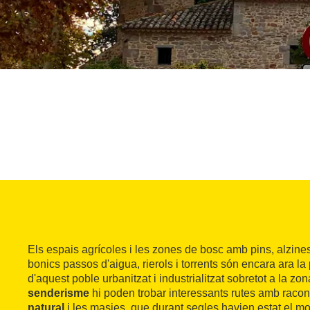
Els espais agrícoles i les zones de bosc amb pins, alzine
bonics passos d'aigua, rierols i torrents són encara ara l
d'aquest poble urbanitzat i industrialitzat sobretot a la zo
senderisme
hi poden trobar interessants rutes amb raco
natural
i les masies, que durant segles havien estat el m