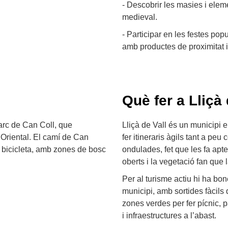
- Descobrir les masies i elem
medieval.
- Participar en les festes pop
amb productes de proximitat i
Què fer a Lliçà 
 parc de Can Coll, que
Lliçà de Vall és un municipi 
s Oriental. El camí de Can
fer itineraris àgils tant a pe
en bicicleta, amb zones de bosc
ondulades, fet que les fa aptes
oberts i la vegetació fan que 
Per al turisme actiu hi ha bo
municipi, amb sortides fàcils 
zones verdes per fer pícnic, p
i infraestructures a l’abast.