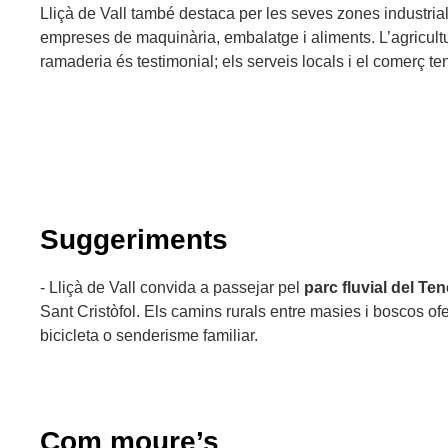
Lliçà de Vall també destaca per les seves zones industrial
empreses de maquinària, embalatge i aliments. L’agricultu
ramaderia és testimonial; els serveis locals i el comerç t
Suggeriments
- Lliçà de Vall convida a passejar pel
parc fluvial del Te
Sant Cristòfol. Els camins rurals entre masies i boscos of
bicicleta o senderisme familiar.
Com moure’s