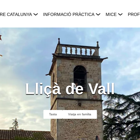
RE CATALUNYA
INFORMACIÓ PRÀCTICA
MICE
PROF
Lliçà de Vall
Tasta
Viatja en família