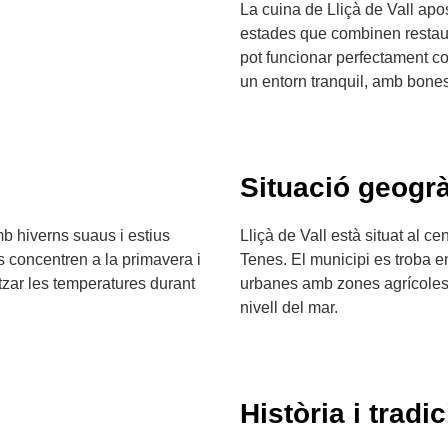
La cuina de Lliçà de Vall apost
estades que combinen restaur
pot funcionar perfectament c
un entorn tranquil, amb bones c
Situació geogrà
mb hiverns suaus i estius
Lliçà de Vall està situat al ce
es concentren a la primavera i
Tenes. El municipi es troba e
itzar les temperatures durant
urbanes amb zones agrícoles i
nivell del mar.
Història i tradic