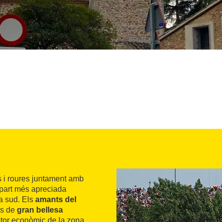
s i roures juntament amb
a part més apreciada
na sud. Els
amants del
ns de
gran bellesa
otor econòmic de la zona,