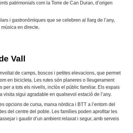
ents patrimonials com la Torre de Can Duran, d’origen
ulars i gastronòmiques que se celebren al llarg de l’any,
 música en directe.
de Vall
envoltat de camps, boscos i petites elevacions, que permet
u com en bicicleta. Les rutes són planeres o lleugerament
 per a tots els nivells, inclòs el públic familiar. Els espais
la visita sigui agradable en qualsevol estació de l’any.
nes opcions de cursa, marxa nòrdica i BTT a l’entorn del
des del centre del poble. Les famílies poden aprofitar les
assejar i gaudir d’un ambient relaxat i segur, amb serveis