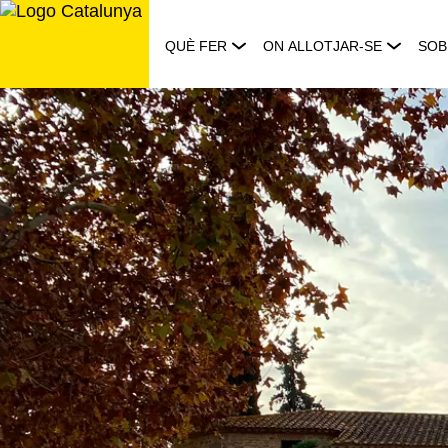
Saltar
al
QUÈ FER
ON ALLOTJAR-SE
SOB
contingut