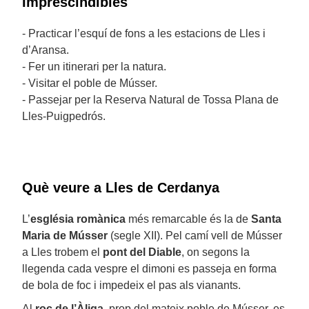
Imprescindibles
- Practicar l’esquí de fons a les estacions de Lles i
d’Aransa.
- Fer un itinerari per la natura.
- Visitar el poble de Músser.
- Passejar per la Reserva Natural de Tossa Plana de
Lles-Puigpedrós.
Què veure a Lles de Cerdanya
L’
església romànica
més remarcable és la de
Santa
Maria de Músser
(segle XII). Pel camí vell de Músser
a Lles trobem el
pont del Diable
, on segons la
llegenda cada vespre el dimoni es passeja en forma
de bola de foc i impedeix el pas als vianants.
Al
roc de l’Àliga
, prop del mateix poble de Músser, es