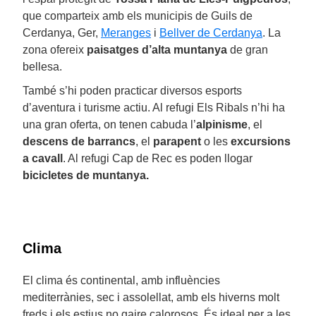
que comparteix amb els municipis de Guils de
Cerdanya, Ger,
Meranges
i
Bellver de Cerdanya
. La
zona ofereix
paisatges d’alta muntanya
de gran
bellesa.
També s’hi poden practicar diversos esports
d’aventura i turisme actiu. Al refugi Els Ribals n’hi ha
una gran oferta, on tenen cabuda l’
alpinisme
, el
descens de barrancs
, el
parapent
o les
excursions
a cavall
. Al refugi Cap de Rec es poden llogar
bicicletes de muntanya.
Clima
El clima és continental, amb influències
mediterrànies, sec i assolellat, amb els hiverns molt
freds i els estius no gaire calorosos. És ideal per a les