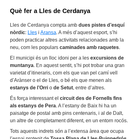
Què fer a Lles de Cerdanya
Lles de Cerdanya compta amb
dues pistes d’esquí
nòrdic
:
Lles
i
Aransa
. A més d’aquest esport, s’hi
poden practicar altres activitats relacionades amb la
neu, com les populars
caminades amb raquetes
.
El municipi és un lloc idoni per a les
excursions de
muntanya
. En aquest sentit, s’hi pot trobar una gran
varietat d’itineraris, com els que van pel camí vell
d’Arànser o el de Lles, o bé els que menen als
estanys de l’Orri
o
de Setut
, entre d’altres.
És força interessant el
circuit des de Fornells fins
als estanys de Pera
. A l’estany de Baix hi ha un
paisatge de postal amb pins centenaris, i al de Dalt,
un altre de completament diferent, en un entorn rocós.
Tots aquests indrets són a l’extensa àrea que ocupa
l’espai protegit de
Tossa Plana de Lles-Puigpedrós
,