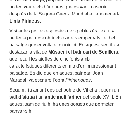
poden veure els búnquers que es van construir
després de la Segona Guerra Mundial a l’anomenada
Línia Pirineus
.
Visitar les petites esglésies dels pobles és l’excusa
perfecta per descobrir els carrers empedrats i el bell
paisatge que envolta el municipi. En aquest sentit, cal
destacar la vila de
Músser
i el
balneari de Senillers
,
que recull les aigües de cinc fonts amb
característiques diferents enmig d’un impressionant
paisatge. Es diu que en aquest balneari Joan
Maragall va escriure l’obra
Pirinenques
.
Seguint riu amunt des del poble de Viliella trobem un
salt d’aigua
i un
antic molí fariner
del segle XVIII. En
aquest tram de riu hi ha unes gorges que permeten
banyar-s’hi.