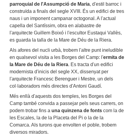
parroquial de l'Assumpció de Maria
, d'estil barroc i
construïda a finals del segle XVIII. És un edifici de tres
naus i un imponent campanar octogonal. A l'actual
capella del Santíssim, obra en alabastre de
l'arquitecte Guillem Boixó i l'escultor Eustaqui Vallès,
es guarda la talla de la Mare de Déu de la Riera.
Als afores del nucli urbà, trobem l'altre punt ineludible
en qualsevol visita a les Borges del Camp: l'
ermita de
la Mare de Déu de la Riera
. Es tracta d'un edifici
modernista d'inicis del segle XX, dissenyat per
l'arquitecte Francesc Berenguer i Mestre, un dels
col·laboradors més directes d'Antoni Gaudí.
Més enllà d'aquests dos temples, les Borges del
Camp també convida a passejar pels seus carrers, on
podem trobar fins a
una quinzena de fonts
com la de
les Escales, la de la Placeta del Pi o la de la
Comarca. Als turons que envolten el poble, trobem
diversos miradors.