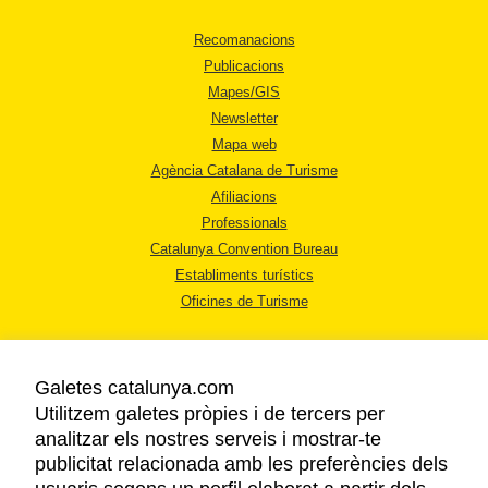
Recomanacions
Publicacions
Mapes/GIS
Newsletter
Mapa web
Agència Catalana de Turisme
Afiliacions
Professionals
Catalunya Convention Bureau
Establiments turístics
Oficines de Turisme
Galetes catalunya.com
Utilitzem galetes pròpies i de tercers per
analitzar els nostres serveis i mostrar-te
AVÍS LEGAL
publicitat relacionada amb les preferències dels
POLÍTICA DE PRIVACITAT