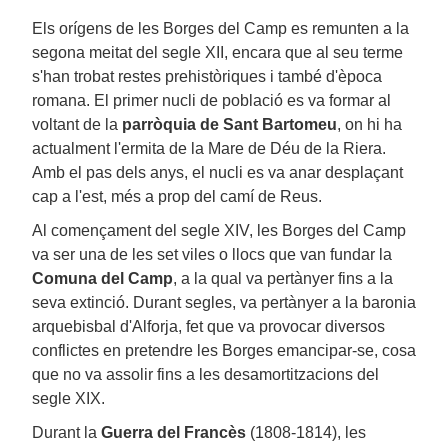
Els orígens de les Borges del Camp es remunten a la
segona meitat del segle XII, encara que al seu terme
s'han trobat restes prehistòriques i també d'època
romana. El primer nucli de població es va formar al
voltant de la
parròquia de Sant Bartomeu
, on hi ha
actualment l'ermita de la Mare de Déu de la Riera.
Amb el pas dels anys, el nucli es va anar desplaçant
cap a l'est, més a prop del camí de Reus.
Al començament del segle XIV, les Borges del Camp
va ser una de les set viles o llocs que van fundar la
Comuna del Camp
, a la qual va pertànyer fins a la
seva extinció. Durant segles, va pertànyer a la baronia
arquebisbal d'Alforja, fet que va provocar diversos
conflictes en pretendre les Borges emancipar-se, cosa
que no va assolir fins a les desamortitzacions del
segle XIX.
Durant la
Guerra del Francès
(1808-1814), les