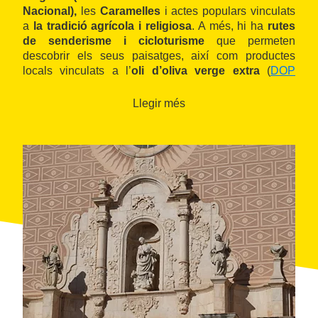
Nacional),
les
Caramelles
i actes populars vinculats
a
la tradició agrícola i religiosa
. A més, hi ha
rutes
de senderisme i cicloturisme
que permeten
descobrir els seus paisatges, així com productes
locals vinculats a l’
oli d’oliva verge extra
(
DOP
Siurana
). Les Borges del Camp és una destinació
ideal per als qui busquen
tranquil·litat, patrimoni i
Llegir més
natura
en un entorn rural amb identitat pròpia.