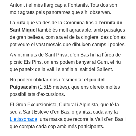
Antoni, i el més llarg cap a Fontanils. Tots dos són
molt agraïts pels panorames que s’hi observen.
La
ruta
que va des de la Coromina fins a l’
ermita de
Sant Miquel
també és molt agradable, amb paisatges
de gran bellesa, com ara el de la cinglera, des d’on es
pot veure el vast mosaic que dibuixen camps i pobles.
A vint minuts de Sant Privat d’en Bas hi ha l’àrea de
picnic Els Pins, on ens podem banyar al Gurn, el riu
que parteix de la vall i s’enfila al salt del Sallent.
No podem oblidar-nos d’esmentar el
pic del
Puigsacalm
(1.515 metres), que ens ofereix moltes
possibilitats d’excursions.
El Grup Excursionista, Cultural i Alpinista, que té la
seu a Sant Esteve d’en Bas, organitza cada any la
Lletissonada
, una marxa que recorre la Vall d’en Bas i
que compta cada cop amb més participants.