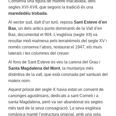
Conserva una figura de marbre inacabada, dels
segles XVI-XVII, que segons la tradició és una
marededéu trobada
.
Al sector sud, dalt d’un turó, reposa
Sant Esteve d’en
Bas
, un dels antics punts dominants de la Vall d’en
Bas, documentat el 904. L’església (segle XII) va
resultar molt malmesa pels terratrèmols del segle XV i
només conserva l’absis, restaurat el 1947, els murs
laterals i les columnes del creuer.
Al fons de Sant Esteve es veu la carena del Grau i
Santa Magdalena del Mont
, la muntanya més
distintiva de la vall, que està coronada pel santuari del
mateix nom.
Aquest priorat del segle X havia estat un convent de
canonges agustinians, dedicats a sant Corneli i a
santa Magdalena, però va ser abandonat sis segles
més tard de la seva consagració. La seva església
romànica manté l’estructura original, amb una sola