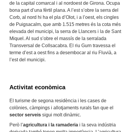
de la capital comarcal i al nordoest de Girona. Ocupa
bona part d’una fèrtil plana. A l’est s’obre la serra del
Corb, al nord hi ha el pla d’Olot, i a l’oest, els cingles
de Puigsacalm, que amb 1.515 metres és la cota més
elevada del municipi, la serra de Llancers i la de Sant
Miquel. Al sud s’obre el massís de la serralada
Transversal de Collsacabra. El riu Gurn travessa el
terme d’est a oest fins a desembocar al riu Fluvià, a
l’est del municipi.
Activitat econòmica
El turisme de segona residència i les cases de
colònies, càmpings i allotjaments rurals fan que el
sector serveis
sigui molt dinàmic.
Però l’
agricultura i la ramaderia
i la seva indústria
derivada també tenen molta importància. L’agricultura