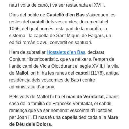
nau i volta de canó, i va ser restaurada el XVIII.
Dins del poble de
Castelló d’en Bas
s’aixequen les
restes del
castell
dels vescomtes, documentat el
1066, del qual només resta part de la muralla, la
cisterna i la capella de Sant Miquel de Falgars, un
edifici romànic avui convertit en santuari.
Hem de subratllar
Hostalets d’en Bas
, declarat
Conjunt Historicoartístic, que va néixer a l’entorn de
l’antic camí de Vic a Olot durant el segle XVIII, i la vila
de
Mallol
, on hi ha les runes del
castell
(1176), antiga
residència dels vescomtes de Bas i centre
administratiu d’antany.
Pels volts de Mallol hi ha el
mas de Verntallat
, abans
casa de la família de Francesc Verntallat, el cabdill
remença que va ser nomenat vescomte d’Hostoles
per Joan II. El mas té una
capella
dedicada a la
Mare
de Déu dels Dolors
.