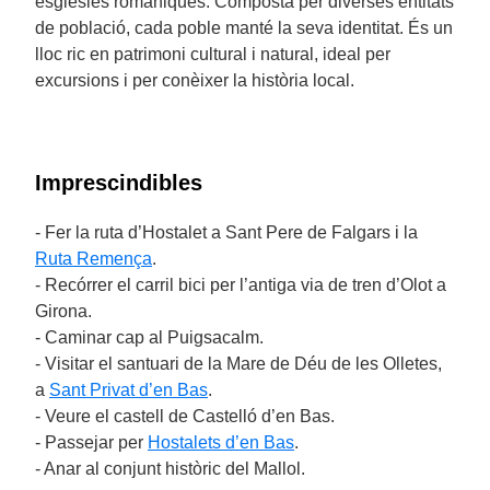
esglésies romàniques. Composta per diverses entitats
de població, cada poble manté la seva identitat. És un
lloc ric en patrimoni cultural i natural, ideal per
excursions i per conèixer la història local.
Imprescindibles
- Fer la ruta d’Hostalet a Sant Pere de Falgars i la
Ruta Remença
.
- Recórrer el carril bici per l’antiga via de tren d’Olot a
Girona.
- Caminar cap al Puigsacalm.
- Visitar el santuari de la Mare de Déu de les Olletes,
a
Sant Privat d’en Bas
.
- Veure el castell de Castelló d’en Bas.
- Passejar per
Hostalets d’en Bas
.
- Anar al conjunt històric del Mallol.