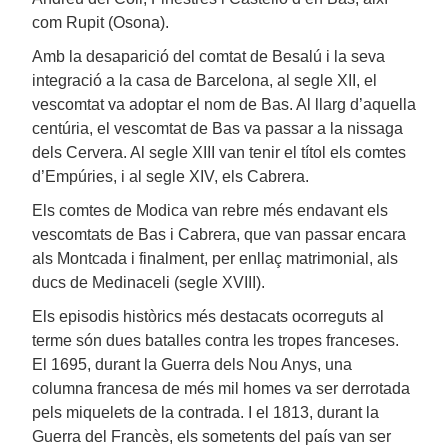
com Rupit (Osona).
Amb la desaparició del comtat de Besalú i la seva
integració a la casa de Barcelona, al segle XII, el
vescomtat va adoptar el nom de Bas. Al llarg d’aquella
centúria, el vescomtat de Bas va passar a la nissaga
dels Cervera. Al segle XIII van tenir el títol els comtes
d’Empúries, i al segle XIV, els Cabrera.
Els comtes de Modica van rebre més endavant els
vescomtats de Bas i Cabrera, que van passar encara
als Montcada i finalment, per enllaç matrimonial, als
ducs de Medinaceli (segle XVIII).
Els episodis històrics més destacats ocorreguts al
terme són dues batalles contra les tropes franceses.
El 1695, durant la Guerra dels Nou Anys, una
columna francesa de més mil homes va ser derrotada
pels miquelets de la contrada. I el 1813, durant la
Guerra del Francès, els sometents del país van ser