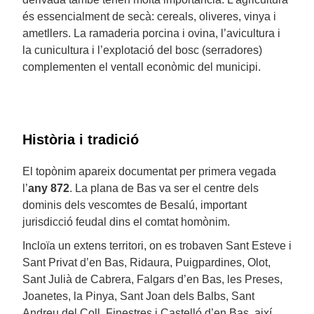
és essencialment de secà: cereals, oliveres, vinya i
ametllers. La ramaderia porcina i ovina, l’avicultura i
la cunicultura i l’explotació del bosc (serradores)
complementen el ventall econòmic del municipi.
Història i tradició
El topònim apareix documentat per primera vegada
l’
any 872
. La plana de Bas va ser el centre dels
dominis dels vescomtes de Besalú, important
jurisdicció feudal dins el comtat homònim.
Incloïa un extens territori, on es trobaven Sant Esteve i
Sant Privat d’en Bas, Ridaura, Puigpardines, Olot,
Sant Julià de Cabrera, Falgars d’en Bas, les Preses,
Joanetes, la Pinya, Sant Joan dels Balbs, Sant
Andreu del Coll, Finestres i Castelló d’en Bas, així