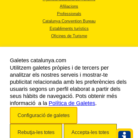
Afiliacions
Professionals
Catalunya Convention Bureau
Establiments turístics
Oficines de Turisme
Galetes catalunya.com
Utilitzem galetes pròpies i de tercers per
analitzar els nostres serveis i mostrar-te
AVÍS LEGAL
publicitat relacionada amb les preferències dels
POLÍTICA DE PRIVACITAT
usuaris segons un perfil elaborat a partir dels
COOKIES
seus hàbits de navegació. Pots obtenir més
informació a la
Política de Galetes
ACCESSIBILITAT
.
Configuració de galetes
Copyright © 2026. Agència Catalana de Turisme. Tots els drets reservats.
Rebutja-les totes
Accepta-les totes