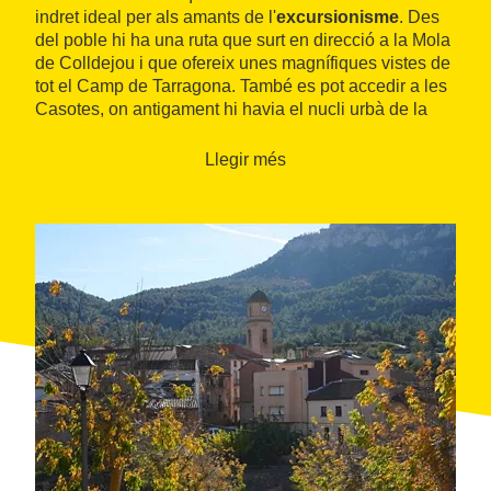
indret ideal per als amants de l'
excursionisme
. Des
del poble hi ha una ruta que surt en direcció a la Mola
de Colldejou i que ofereix unes magnífiques vistes de
tot el Camp de Tarragona. També es pot accedir a les
Casotes, on antigament hi havia el nucli urbà de la
localitat.
Llegir més