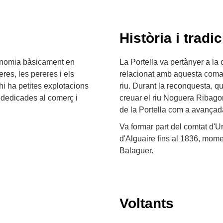
Història i tradic
conomia bàsicament en
La Portella va pertànyer a la
eres, les pereres i els
relacionat amb aquesta comarc
hi ha petites explotacions
riu. Durant la reconquesta, q
 dedicades al comerç i
creuar el riu Noguera Ribagor
de la Portella com a avançada
Va formar part del comtat d'Ur
d'Alguaire fins al 1836, momen
Balaguer.
Voltants