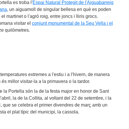
tella es troba l'
Espai Natural Protegit de l'Aiguabarreig
ana
, un aiguamoll de singular bellesa en què es poden
martinet o l'agró roig, entre joncs i lliris grocs.
omana visitar el
conjunt monumental de la Seu Vella i el
ze quilòmetres.
emperatures extremes a l'estiu i a l'hivern, de manera
és millor visitar-la a la primavera o la tardor.
e la Portella són la de la festa major en honor de Sant
'abril, la de la Collita, al voltant del 22 de setembre, i la
l, que se celebra el primer divendres de març amb un
a el plat típic del municipi, la cassola.