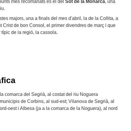
 punts més recomanats és el del
Sot de la Monarca
, una
iu.
tes majors, una a finals del mes d'abril, la de la Collita, a
nt Crist de bon Consol, el primer divendres de març i que
pic de la regió, la cassola.
fica
 la comarca del Segrià, al costat del riu Noguera
unicipis de Corbins, al sud-est; Vilanova de Segrià, al
 nord-oest i Albesa (ja a la comarca de la Noguera), al nord