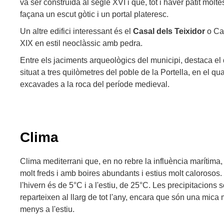
va ser construïda al segle XVI i que, tot i haver patit molte
façana un escut gòtic i un portal plateresc.
Un altre edifici interessant és el
Casal dels Teixidor
o Cas
XIX en estil neoclàssic amb pedra.
Entre els jaciments arqueològics del municipi, destaca el
situat a tres quilòmetres del poble de la Portella, en el 
excavades a la roca del període medieval.
Clima
Clima mediterrani que, en no rebre la influència marítima,
molt freds i amb boires abundants i estius molt calorosos
l'hivern és de 5°C i a l'estiu, de 25°C. Les precipitacions
reparteixen al llarg de tot l'any, encara que són una mica 
menys a l'estiu.