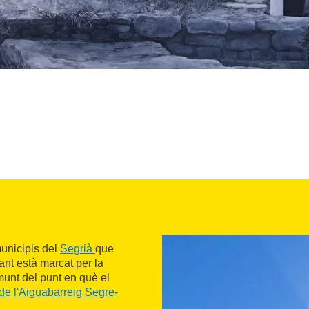
municipis del
Segrià
que
vant està marcat per la
unt del punt en què el
 de l'Aiguabarreig Segre-