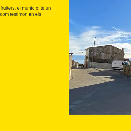
ruiters, el municipi té un
, com testimonien els