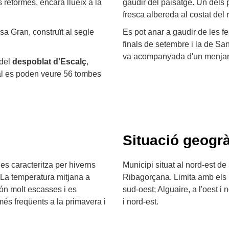
s reformes, encara llueix a la
gaudir del paisatge. Un dels
fresca albereda al costat del r
a Gran, construït al segle
Es pot anar a gaudir de les fes
finals de setembre i la de Sa
va acompanyada d'un menjar tí
 del
despoblat d'Escalç
,
qual es poden veure 56 tombes
Situació geogrà
 es caracteritza per hiverns
Municipi situat al nord-est de
. La temperatura mitjana a
Ribagorçana. Limita amb els m
 són molt escasses i es
sud-oest; Alguaire, a l'oest i
més freqüents a la primavera i
i nord-est.