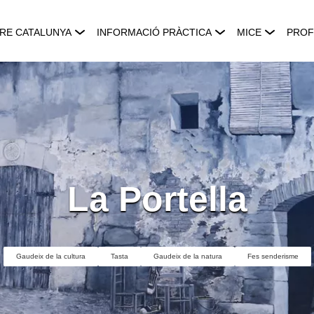
RE CATALUNYA
INFORMACIÓ PRÀCTICA
MICE
PROF
La Portella
Gaudeix de la cultura
Tasta
Gaudeix de la natura
Fes senderisme