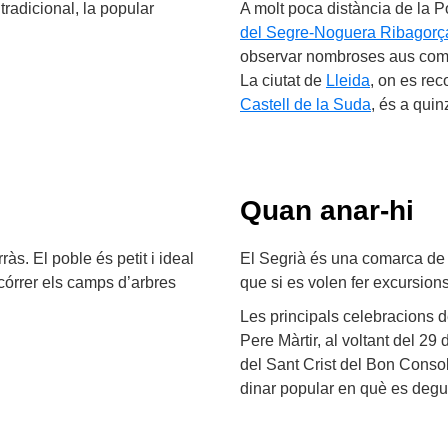
tradicional, la popular
A molt poca distància de la Por
del Segre-Noguera Ribagorç
observar nombroses aus com el 
La ciutat de
Lleida
, on es rec
Castell de la Suda
, és a quin
Quan anar-hi
ràs. El poble és petit i ideal
El Segrià és una comarca de t
recórrer els camps d’arbres
que si es volen fer excursions 
Les principals celebracions d
Pere Màrtir, al voltant del 29 d
del Sant Crist del Bon Conso
dinar popular en què es degust