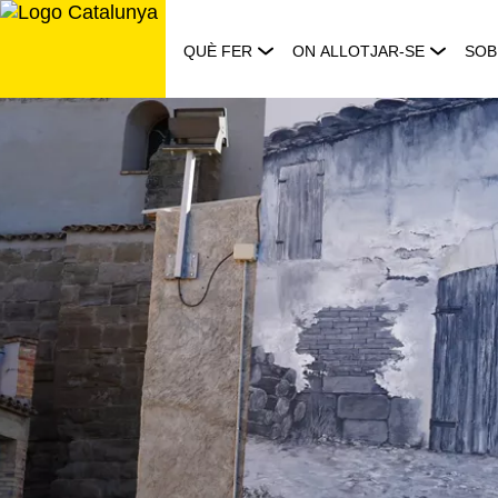
Saltar
al
QUÈ FER
ON ALLOTJAR-SE
SOB
contingut