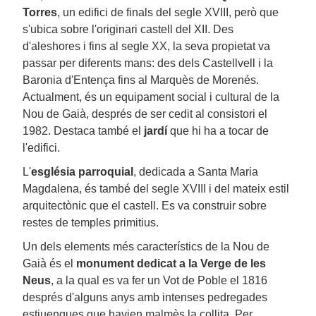
Torres
, un edifici de finals del segle XVIII, però que
s'ubica sobre l'originari castell del XII. Des
d'aleshores i fins al segle XX, la seva propietat va
passar per diferents mans: des dels Castellvell i la
Baronia d'Entença fins al Marquès de Morenés.
Actualment, és un equipament social i cultural de la
Nou de Gaià, després de ser cedit al consistori el
1982. Destaca també el
jardí
que hi ha a tocar de
l'edifici.
L'
església parroquial
, dedicada a Santa Maria
Magdalena, és també del segle XVIII i del mateix estil
arquitectònic que el castell. Es va construir sobre
restes de temples primitius.
Un dels elements més característics de la Nou de
Gaià és el
monument dedicat a la Verge de les
Neus
, a la qual es va fer un Vot de Poble el 1816
després d'alguns anys amb intenses pedregades
estiuenques que havien malmès la collita. Per