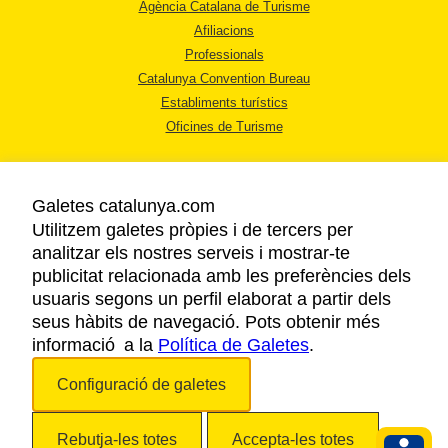
Agència Catalana de Turisme
Afiliacions
Professionals
Catalunya Convention Bureau
Establiments turístics
Oficines de Turisme
Galetes catalunya.com
Utilitzem galetes pròpies i de tercers per
analitzar els nostres serveis i mostrar-te
AVÍS LEGAL
publicitat relacionada amb les preferències dels
POLÍTICA DE PRIVACITAT
usuaris segons un perfil elaborat a partir dels
COOKIES
seus hàbits de navegació. Pots obtenir més
informació a la
Política de Galetes
ACCESSIBILITAT
.
Configuració de galetes
Copyright © 2026. Agència Catalana de Turisme. Tots els drets reservats.
Rebutja-les totes
Accepta-les totes