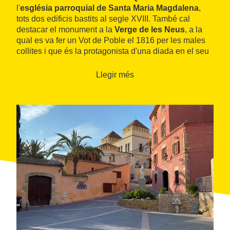
l'
església parroquial de Santa Maria Magdalena
,
tots dos edificis bastits al segle XVIII. També cal
destacar el monument a la
Verge de les Neus
, a la
qual es va fer un Vot de Poble el 1816 per les males
collites i que és la protagonista d'una diada en el seu
honor que se celebra al mes d'agost.
Llegir més