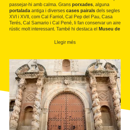
passejar-hi amb calma. Grans
porxades
, alguna
portalada
antiga i diverses
cases pairals
dels segles
XVI i XVII, com Cal Farriol, Cal Pep del Pau, Casa
Terés, Cal Samario i Cal Pené, li fan conservar un aire
rústic molt interessant. També hi destaca el
Museu de
les Armes i les Eines del Camp de Josep Pané
i la
col·lecció geològica Lluís Ferrer
, així com l'església
Llegir més
parroquial barroca de
Santa Llúcia
.