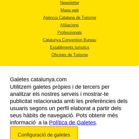
Newsletter
Mapa web
Agència Catalana de Turisme
Afiliacions
Professionals
Catalunya Convention Bureau
Establiments turístics
Oficines de Turisme
Galetes catalunya.com
Utilitzem galetes pròpies i de tercers per
analitzar els nostres serveis i mostrar-te
AVÍS LEGAL
publicitat relacionada amb les preferències dels
POLÍTICA DE PRIVACITAT
usuaris segons un perfil elaborat a partir dels
COOKIES
seus hàbits de navegació. Pots obtenir més
informació a la
Política de Galetes
ACCESSIBILITAT
.
Configuració de galetes