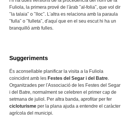
Hi ha dues versions de la procedència del nom de la
Fuliola, la primera prové de l'àrab "al-folia", que vol dir
"la talaia" o "lloc". L'altra es relaciona amb la paraula
"fulla" o "fulleta", d'aquí que en el seu escut hi ha un
branquilló amb fulles.
Suggeriments
És aconsellable planificar la visita a la Fuliola
coincidint amb les
Festes del Segar i del Batre
.
Organitzades per l'Associació de les Festes del Segar
i del Batre, normalment se celebren el primer cap de
setmana de juliol. Per altra banda, aprofitar per fer
cicloturisme
per la plana ajuda a entendre el caràcter
agrícola del municipi.