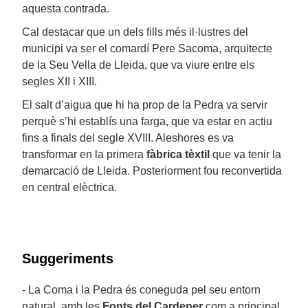
aquesta contrada.
Cal destacar que un dels fills més il·lustres del
municipi va ser el comardí Pere Sacoma, arquitecte
de la Seu Vella de Lleida, que va viure entre els
segles XII i XIII.
El salt d’aigua que hi ha prop de la Pedra va servir
perquè s’hi establís una farga, que va estar en actiu
fins a finals del segle XVIII. Aleshores es va
transformar en la primera
fàbrica tèxtil
que va tenir la
demarcació de Lleida. Posteriorment fou reconvertida
en central elèctrica.
Suggeriments
- La Coma i la Pedra és coneguda pel seu entorn
natural, amb les
Fonts del Cardener
com a principal