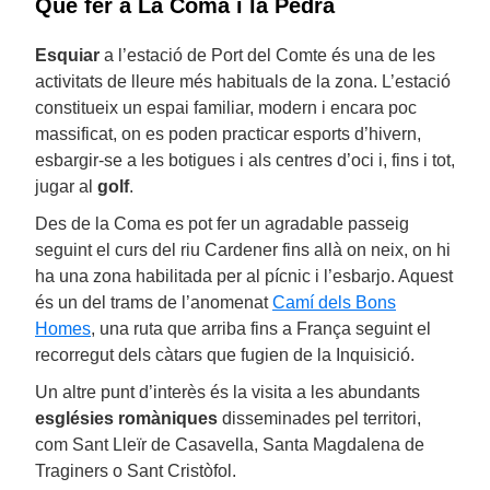
Què fer a La Coma i la Pedra
Esquiar
a l’estació de Port del Comte és una de les
activitats de lleure més habituals de la zona. L’estació
constitueix un espai familiar, modern i encara poc
massificat, on es poden practicar esports d’hivern,
esbargir-se a les botigues i als centres d’oci i, fins i tot,
jugar al
golf
.
Des de la Coma es pot fer un agradable passeig
seguint el curs del riu Cardener fins allà on neix, on hi
ha una zona habilitada per al pícnic i l’esbarjo. Aquest
és un del trams de l’anomenat
Camí dels Bons
Homes
, una ruta que arriba fins a França seguint el
recorregut dels càtars que fugien de la Inquisició.
Un altre punt d’interès és la visita a les abundants
esglésies romàniques
disseminades pel territori,
com Sant Lleïr de Casavella, Santa Magdalena de
Traginers o Sant Cristòfol.