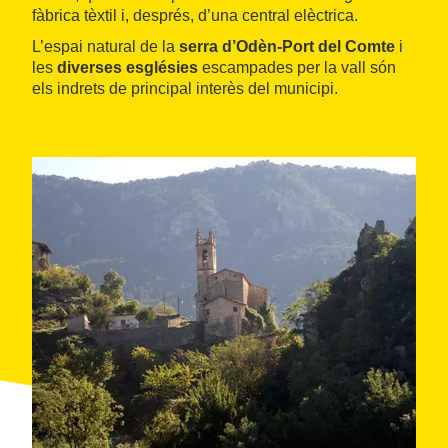
fàbrica tèxtil i, després, d’una central elèctrica.
L’espai natural de la
serra d’Odèn-Port del Comte
i
les
diverses esglésies
escampades per la vall són
els indrets de principal interès del municipi.