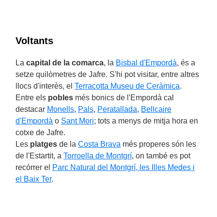
Voltants
La
capital de la comarca
, la
Bisbal d'Empordà
, és a
setze quilòmetres de Jafre. S'hi pot visitar, entre altres
llocs d'interès, el
Terracotta Museu de Ceràmica
.
Entre els
pobles
més bonics de l'Empordà cal
destacar
Monells
,
Pals
,
Peratallada
,
Bellcaire
d'Empordà
o
Sant Mori
; tots a menys de mitja hora en
cotxe de Jafre.
Les
platges
de la
Costa Brava
més properes són les
de l'Estartit, a
Torroella de Montgrí
, on també es pot
recórrer el
Parc Natural del Montgrí, les Illes Medes i
el Baix Ter
.