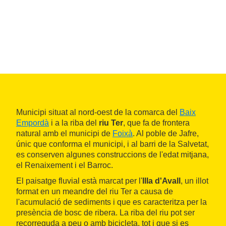
Municipi situat al nord-oest de la comarca del
Baix
Empordà
i a la riba del
riu Ter
, que fa de frontera
natural amb el municipi de
Foixà
. Al poble de Jafre,
únic que conforma el municipi, i al barri de la Salvetat,
es conserven algunes construccions de l'edat mitjana,
el Renaixement i el Barroc.
El paisatge fluvial està marcat per l'
Illa d'Avall
, un illot
format en un meandre del riu Ter a causa de
l'acumulació de sediments i que es caracteritza per la
presència de bosc de ribera. La riba del riu pot ser
recorreguda a peu o amb bicicleta, tot i que si es