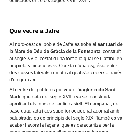
edificades entre els segles XVII i XVIII.
Què veure a Jafre
Al nord-oest del poble de Jafre es troba el
santuari de
la Mare de Déu de Gràcia de la Fontsanta
, construït
al segle XV al costat d'una font a la qual se li atribuïen
propietats miraculoses. Consta d'una església entre
dos cossos laterals i un atri al qual s'accedeix a través
d'un gran arc.
Al centre del poble es pot veure l'
església de Sant
Martí
, que data del segle XVIII i va ser construïda
aprofitant els murs de l'antic castell. El campanar, de
base quadrada i cos superior octogonal adornat amb
balustrada, és de principis del segle XIX. També es va
acabar llavors la façana, que es caracteritza per la