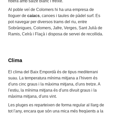
ribera amb salze blanc i freixe.
Al poble veí de Colomers hi ha una empresa de
lloguer de
caiacs
, canoes i taules de pàdel surf. Es
pot navegar per diversos trams del riu, entre
Sobrànigues, Colomers, Jafre, Verges, Sant Julià de
Ramis, Celrà i Flaçà i disposa de servei de recollida.
Clima
El clima del Baix Empordà és de tipus mediterrani
suau. La temperatura mínima mitjana a l'hivern és
d'uns cinc graus i la màxima mitjana, d'uns tretze. A
l'estiu, la mínima mitjana és d'uns divuit graus i la
màxima mitjana, d'uns vint.
Les pluges es reparteixen de forma regular al llarg de
tot l'any, encara que són una mica més freqüents a la