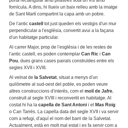
porta rectangular amb pilastres sota un fris amb
fornícula. A dins, hi llueix un baix relleu amb la imatge
de Sant Martí compartint la capa amb un pobre.
De l'antic
castell
tot just queden els vestigis d'un mur
perpendicular a l'església, convertit avui a la façana
d'un habitatge particular.
Al carrer Major, prop de l'església i de les restes de
l'antic castell, es poden contemplar
Can Ric
i
Can
Pou
, dues grans cases pairals construïdes entre els
segles XVII i XVIII.
Al veïnat de
la Salvetat
, situat a menys d'un
quilòmetre al sud-oest del poble, es poden veure
altres construccions d'interès, com el
molí de Jafre
,
construït al segle XVIII i reconvertit en habitatge. Al
costat hi ha la
capella de Sant Antoni
i el
Mas Roig
o Can Tarrés. La capella data del segle XVII i va servir
com a refugi, d'aquí el nom del barri de la Salvetat.
Actualment, està en molt mal estat i es fa servir com a