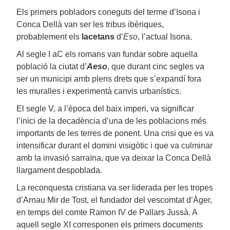
Els primers pobladors coneguts del terme d’Isona i
Conca Dellà van ser les tribus ibèriques,
probablement els
lacetans
d’
Eso
, l’actual Isona.
Al segle I aC els romans van fundar sobre aquella
població la ciutat d’
Aeso
, que durant cinc segles va
ser un municipi amb plens drets que s’expandí fora
les muralles i experimentà canvis urbanístics.
El segle V, a l’època del baix imperi, va significar
l’inici de la decadència d’una de les poblacions més
importants de les terres de ponent. Una crisi que es va
intensificar durant el domini visigòtic i que va culminar
amb la invasió sarraïna, que va deixar la Conca Dellà
llargament despoblada.
La reconquesta cristiana va ser liderada per les tropes
d’Arnau Mir de Tost, el fundador del vescomtat d’Àger,
en temps del comte Ramon IV de Pallars Jussà. A
aquell segle XI corresponen els primers documents