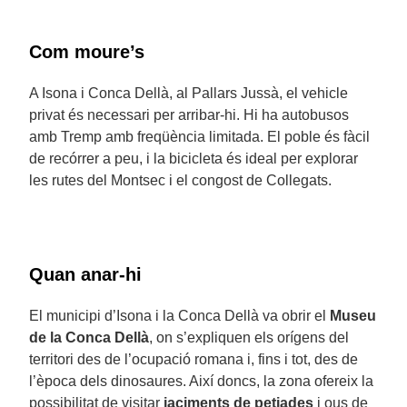
Com moure’s
A Isona i Conca Dellà, al Pallars Jussà, el vehicle
privat és necessari per arribar-hi. Hi ha autobusos
amb Tremp amb freqüència limitada. El poble és fàcil
de recórrer a peu, i la bicicleta és ideal per explorar
les rutes del Montsec i el congost de Collegats.
Quan anar-hi
El municipi d’Isona i la Conca Dellà va obrir el
Museu
de la Conca Dellà
, on s’expliquen els orígens del
territori des de l’ocupació romana i, fins i tot, des de
l’època dels dinosaures. Així doncs, la zona ofereix la
possibilitat de visitar
jaciments de petjades
i ous de