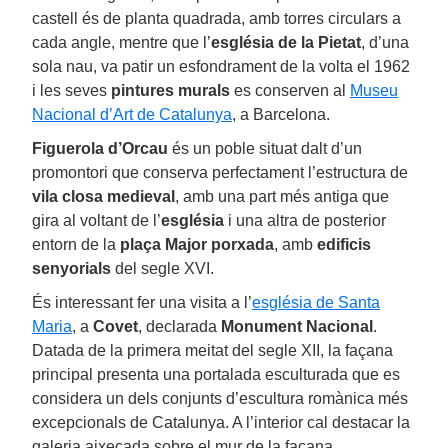
castell és de planta quadrada, amb torres circulars a
cada angle, mentre que l’
església de la Pietat
, d’una
sola nau, va patir un esfondrament de la volta el 1962
i les seves
pintures murals
es conserven al
Museu
Nacional d’Art de Catalunya
, a Barcelona.
Figuerola d’Orcau
és un poble situat dalt d’un
promontori que conserva perfectament l’estructura de
vila closa medieval
, amb una part més antiga que
gira al voltant de l’
església
i una altra de posterior
entorn de la
plaça Major porxada
, amb
edificis
senyorials
del segle XVI.
És interessant fer una visita a l’
església de Santa
Maria
, a
Covet
, declarada
Monument Nacional
.
Datada de la primera meitat del segle XII, la façana
principal presenta una portalada esculturada que es
considera un dels conjunts d’escultura romànica més
excepcionals de Catalunya. A l’interior cal destacar la
galeria aixecada sobre el mur de la façana.