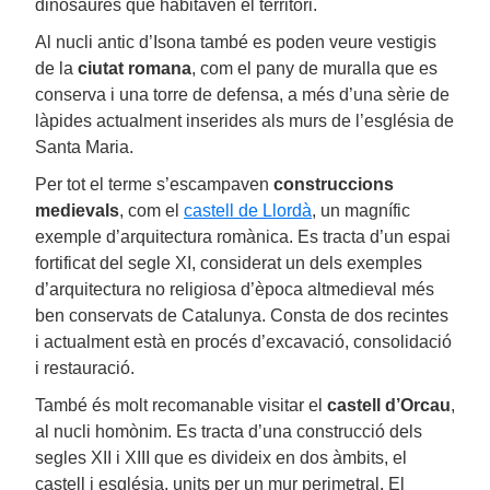
dinosaures que habitaven el territori.
Al nucli antic d’Isona també es poden veure vestigis
de la
ciutat romana
, com el pany de muralla que es
conserva i una torre de defensa, a més d’una sèrie de
làpides actualment inserides als murs de l’església de
Santa Maria.
Per tot el terme s’escampaven
construccions
medievals
, com el
castell de Llordà
, un magnífic
exemple d’arquitectura romànica. Es tracta d’un espai
fortificat del segle XI, considerat un dels exemples
d’arquitectura no religiosa d’època altmedieval més
ben conservats de Catalunya. Consta de dos recintes
i actualment està en procés d’excavació, consolidació
i restauració.
També és molt recomanable visitar el
castell d’Orcau
,
al nucli homònim. Es tracta d’una construcció dels
segles XII i XIII que es divideix en dos àmbits, el
castell i església, units per un mur perimetral. El