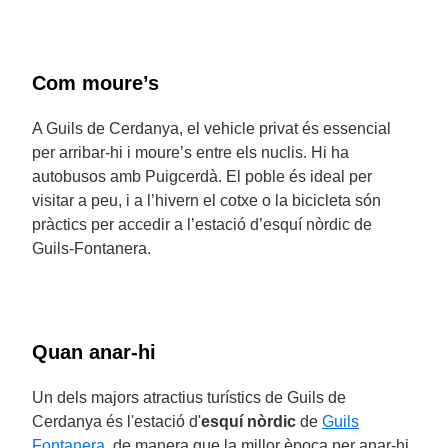
Com moure’s
A Guils de Cerdanya, el vehicle privat és essencial
per arribar-hi i moure’s entre els nuclis. Hi ha
autobusos amb Puigcerdà. El poble és ideal per
visitar a peu, i a l’hivern el cotxe o la bicicleta són
pràctics per accedir a l’estació d’esquí nòrdic de
Guils-Fontanera.
Quan anar-hi
Un dels majors atractius turístics de Guils de
Cerdanya és l'estació d'
esquí nòrdic
de
Guils
Fontanera
, de manera que la millor època per anar-hi