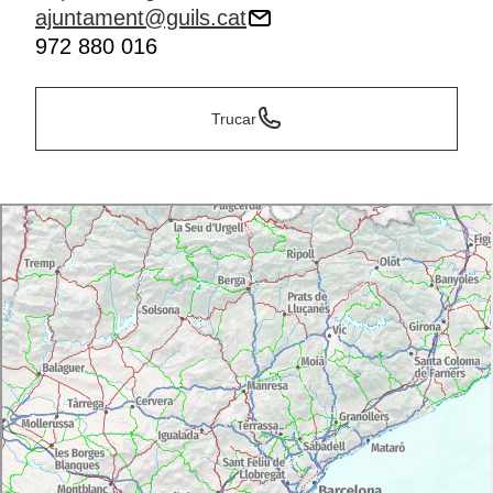
ajuntament@guils.cat
972 880 016
Trucar