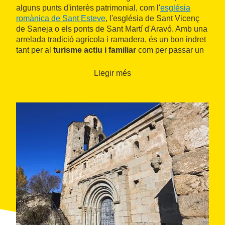
alguns punts d'interès patrimonial, com l'
església
romànica de Sant Esteve
, l'església de Sant Vicenç
de Saneja o els ponts de Sant Martí d'Aravó. Amb una
arrelada tradició agrícola i ramadera, és un bon indret
tant per al
turisme actiu i familiar
com per passar un
temps tranquil i de relax enmig de paisatges feréstecs
i singulars.
Llegir més