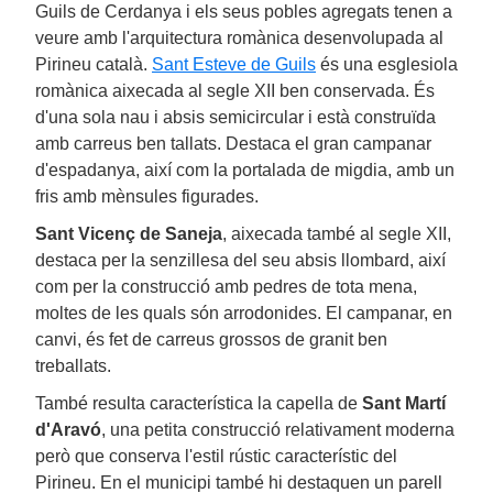
Guils de Cerdanya i els seus pobles agregats tenen a
veure amb l'arquitectura romànica desenvolupada al
Pirineu català.
Sant Esteve de Guils
és una esglesiola
romànica aixecada al segle XII ben conservada. És
d'una sola nau i absis semicircular i està construïda
amb carreus ben tallats. Destaca el gran campanar
d'espadanya, així com la portalada de migdia, amb un
fris amb mènsules figurades.
Sant Vicenç de Saneja
, aixecada també al segle XII,
destaca per la senzillesa del seu absis llombard, així
com per la construcció amb pedres de tota mena,
moltes de les quals són arrodonides. El campanar, en
canvi, és fet de carreus grossos de granit ben
treballats.
També resulta característica la capella de
Sant Martí
d'Aravó
, una petita construcció relativament moderna
però que conserva l'estil rústic característic del
Pirineu. En el municipi també hi destaquen un parell