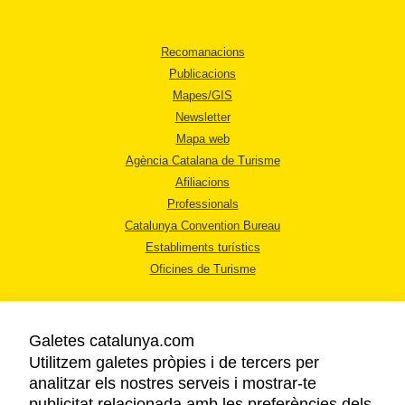
Recomanacions
Publicacions
Mapes/GIS
Newsletter
Mapa web
Agència Catalana de Turisme
Afiliacions
Professionals
Catalunya Convention Bureau
Establiments turístics
Oficines de Turisme
Galetes catalunya.com
Utilitzem galetes pròpies i de tercers per
analitzar els nostres serveis i mostrar-te
AVÍS LEGAL
publicitat relacionada amb les preferències dels