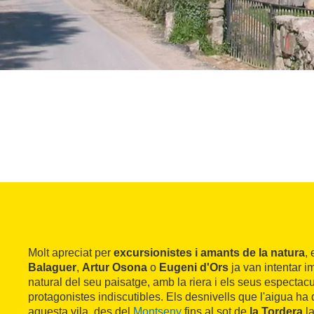
Molt apreciat per
excursionistes i amants de la natura
,
Balaguer
,
Artur Osona
o
Eugeni d'Ors
ja van intentar i
natural del seu paisatge, amb la riera i els seus espectac
protagonistes indiscutibles. Els desnivells que l'aigua ha 
aquesta vila, des del
Montseny
fins al sot de
la Tordera
la