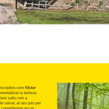
 escriptors com
Víctor
mmortalitzar la bellesa
ulars salts com a
de salvar, al seu pas per
 converteixen en un