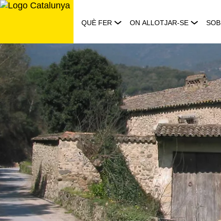
Saltar
al
QUÈ FER
ON ALLOTJAR-SE
SOB
contingut