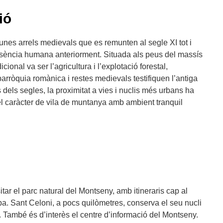
ió
 unes arrels medievals que es remunten al segle XI tot i
resència humana anteriorment. Situada als peus del massís
ional va ser l’agricultura i l’explotació forestal,
parròquia romànica i restes medievals testifiquen l’antiga
 dels segles, la proximitat a vies i nuclis més urbans ha
el caràcter de vila de muntanya amb ambient tranquil
itar el parc natural del Montseny, amb itineraris cap al
lba. Sant Celoni, a pocs quilòmetres, conserva el seu nucli
al. També és d’interès el centre d’informació del Montseny.