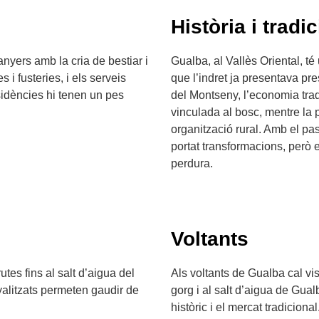
Història i tradic
nyers amb la cria de bestiar i
Gualba, al Vallès Oriental, té
 i fusteries, i els serveis
que l’indret ja presentava p
sidències hi tenen un pes
del Montseny, l’economia tradic
vinculada al bosc, mentre la 
organització rural. Amb el pas
portat transformacions, però 
perdura.
Voltants
tes fins al salt d’aigua del
Als voltants de Gualba cal vis
yalitzats permeten gaudir de
gorg i al salt d’aigua de Gua
històric i el mercat tradicion