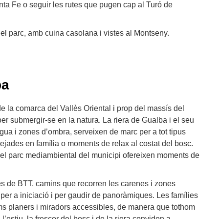
nta Fe o seguir les rutes que pugen cap al Turó de
del parc, amb cuina casolana i vistes al Montseny.
ba
 de la comarca del Vallès Oriental i prop del massís del
per submergir-se en la natura. La riera de Gualba i el seu
igua i zones d’ombra, serveixen de marc per a tot tipus
sejades en família o moments de relax al costat del bosc.
 i el parc mediambiental del municipi ofereixen moments de
utes de BTT, camins que recorren les carenes i zones
 per a iniciació i per gaudir de panoràmiques. Les famílies
ams planers i miradors accessibles, de manera que tothom
 A l’estiu, la frescor del bosc i de la riera conviden a