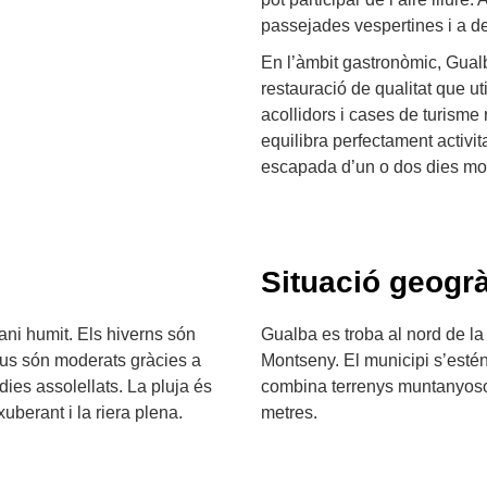
passejades vespertines i a de
En l’àmbit gastronòmic, Gual
restauració de qualitat que ut
acollidors i cases de turisme 
equilibra perfectament activit
escapada d’un o dos dies mol
Situació geogrà
ani humit. Els hiverns són
Gualba es troba al nord de la
ius són moderats gràcies a
Montseny. El municipi s’estén 
 dies assolellats. La pluja és
combina terrenys muntanyosos
uberant i la riera plena.
metres.