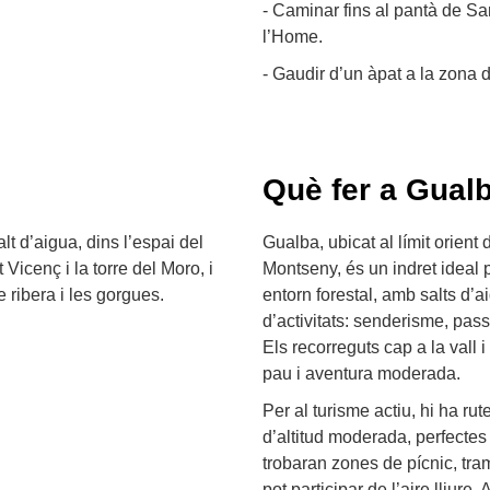
- Caminar fins al pantà de Sa
l’Home.
- Gaudir d’un àpat a la zona 
Què fer a Gual
lt d’aigua, dins l’espai del
Gualba, ubicat al límit orient
Vicenç i la torre del Moro, i
Montseny, és un indret ideal 
e ribera i les gorgues.
entorn forestal, amb salts d’a
d’activitats: senderisme, pas
Els recorreguts cap a la vall
pau i aventura moderada.
Per al turisme actiu, hi ha r
d’altitud moderada, perfectes
trobaran zones de pícnic, tr
pot participar de l’aire lliure.