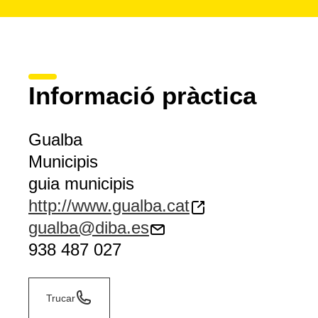
Informació pràctica
Gualba
Municipis
guia municipis
http://www.gualba.cat
gualba@diba.es
938 487 027
Trucar