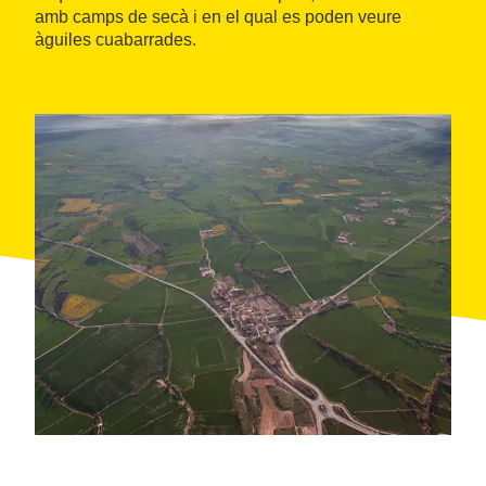
amb camps de secà i en el qual es poden veure
àguiles cuabarrades.