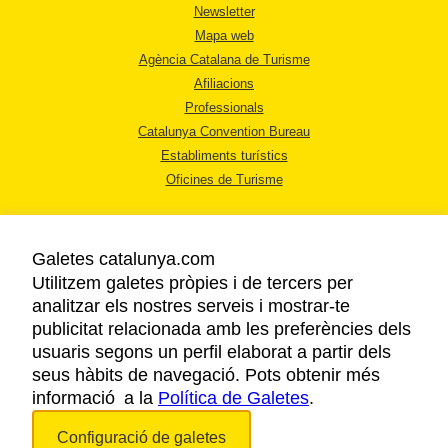
Newsletter
Mapa web
Agència Catalana de Turisme
Afiliacions
Professionals
Catalunya Convention Bureau
Establiments turístics
Oficines de Turisme
Galetes catalunya.com
Utilitzem galetes pròpies i de tercers per
analitzar els nostres serveis i mostrar-te
AVÍS LEGAL
publicitat relacionada amb les preferències dels
POLÍTICA DE PRIVACITAT
usuaris segons un perfil elaborat a partir dels
COOKIES
seus hàbits de navegació. Pots obtenir més
informació a la
Política de Galetes
ACCESSIBILITAT
.
Configuració de galetes