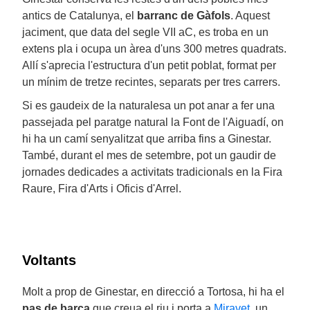
antics de Catalunya, el
barranc de Gàfols
. Aquest
jaciment, que data del segle VII aC, es troba en un
extens pla i ocupa un àrea d'uns 300 metres quadrats.
Allí s'aprecia l'estructura d'un petit poblat, format per
un mínim de tretze recintes, separats per tres carrers.
Si es gaudeix de la naturalesa un pot anar a fer una
passejada pel paratge natural la Font de l'Aiguadí, on
hi ha un camí senyalitzat que arriba fins a Ginestar.
També, durant el mes de setembre, pot un gaudir de
jornades dedicades a activitats tradicionals en la Fira
Raure, Fira d'Arts i Oficis d'Arrel.
Voltants
Molt a prop de Ginestar, en direcció a Tortosa, hi ha el
pas de barca
que creua el riu i porta a
Miravet
, un