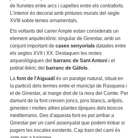
de llunetes entre arcs i capelles entre els contraforts.
L'interior és decorat amb pintures murals del segle
XVIII sobre temes ornamentals.
Els voltants del carrer Ample estan considerats un
element arquitectònic singular de Ginestar, amb un
conjunt important de
cases senyorials
datades entre
els segles XVII i XX. Destaquen les restes
arqueològiques del
barranc de Sant Antoni
i el
poblat ibèric del
barranc de Gàfols
.
La
font de l'Aiguadí
és un paratge natural, situat en
la partició dels termes entre el municipi de Rasquera i
el de Ginestar, al marge dret de la riera del Comte. Per
damunt de la font creixen joncs, pins blancs, arítjols,
ginestes i moltes altres plantes típiques dels boscos
mediterranis. Des d'aquesta font es pot arribar a
Ginestar per un camí assenyalat que podem trobar si
pugem les escales existents. Cap tram del camí és
apte per a turismes.