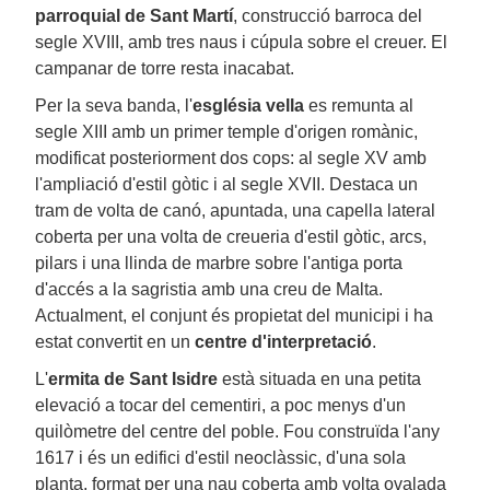
parroquial de Sant Martí
, construcció barroca del
segle XVIII, amb tres naus i cúpula sobre el creuer. El
campanar de torre resta inacabat.
Per la seva banda, l'
església vella
es remunta al
segle XIII amb un primer temple d'origen romànic,
modificat posteriorment dos cops: al segle XV amb
l'ampliació d'estil gòtic i al segle XVII. Destaca un
tram de volta de canó, apuntada, una capella lateral
coberta per una volta de creueria d'estil gòtic, arcs,
pilars i una llinda de marbre sobre l'antiga porta
d'accés a la sagristia amb una creu de Malta.
Actualment, el conjunt és propietat del municipi i ha
estat convertit en un
centre d'interpretació
.
L'
ermita de Sant Isidre
està situada en una petita
elevació a tocar del cementiri, a poc menys d'un
quilòmetre del centre del poble. Fou construïda l'any
1617 i és un edifici d'estil neoclàssic, d'una sola
planta, format per una nau coberta amb volta ovalada