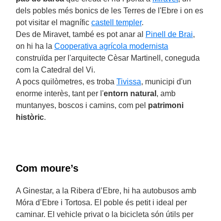
dels pobles més bonics de les Terres de l'Ebre i on es
pot visitar el magnífic
castell templer
.
Des de Miravet, també es pot anar al
Pinell de Brai
,
on hi ha la
Cooperativa agrícola modernista
construïda per l'arquitecte Cèsar Martinell, coneguda
com la Catedral del Vi.
A pocs quilòmetres, es troba
Tivissa
, municipi d'un
enorme interès, tant per l'
entorn natural
, amb
muntanyes, boscos i camins, com pel
patrimoni
històric
.
Com moure’s
A Ginestar, a la Ribera d’Ebre, hi ha autobusos amb
Móra d’Ebre i Tortosa. El poble és petit i ideal per
caminar. El vehicle privat o la bicicleta són útils per