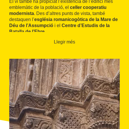
El vi també ha propiciat l’existència de l’edifici més
emblemàtic de la població, el
celler cooperatiu
modernista
. Des d’altres punts de vista, també
destaquen l’
església romanicogòtica de la Mare de
Déu de l’Assumpció
i el
Centre d’Estudis de la
Batalla de l’Ebre.
Llegir més