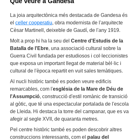
Què veure a Gandesa
La joia arquitectònica més destacada de Gandesa és
el
celler cooperatiu
, obra modernista de l'arquitecte
Cèsar Martinell, deixeble de Gaudí, de l'any 1919.
Molt a prop hi ha la seu del
Centre d'Estudis de la
Batalla de l'Ebre
, una associació cultural sobre la
Guerra Civil fundada per estudiosos i col·leccionistes
que exposa un important llegat de material bèl·lic i
cultural de l'època repartit en vuit sales temàtiques.
Al nucli històric també es poden veure edificis
remarcables, com l'
església de la Mare de Déu de
l'Assumpció
, construcció d'estil romànic de transició
al gòtic, que té una espectacular portalada de l'escola
de Lleida. Hi destaca la torre del campanar, que es va
afegir al segle XVII, de quaranta metres.
Pel centre històric també es poden descobrir altres
construccions interessants, com el
palau del