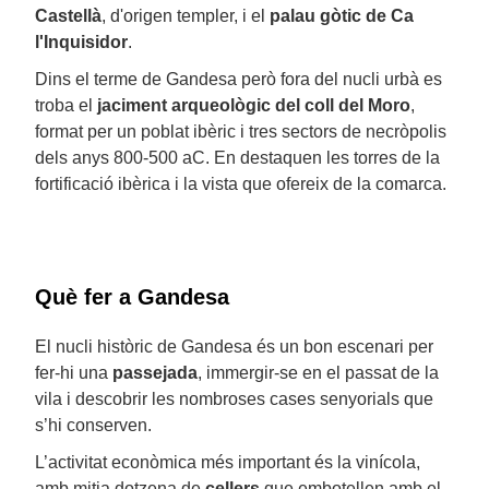
Castellà
, d'origen templer, i el
palau gòtic de Ca
l'Inquisidor
.
Dins el terme de Gandesa però fora del nucli urbà es
troba el
jaciment arqueològic del coll del Moro
,
format per un poblat ibèric i tres sectors de necròpolis
dels anys 800-500 aC. En destaquen les torres de la
fortificació ibèrica i la vista que ofereix de la comarca.
Què fer a Gandesa
El nucli històric de Gandesa és un bon escenari per
fer-hi una
passejada
, immergir-se en el passat de la
vila i descobrir les nombroses cases senyorials que
s’hi conserven.
L’activitat econòmica més important és la vinícola,
amb mitja dotzena de
cellers
que embotellen amb el