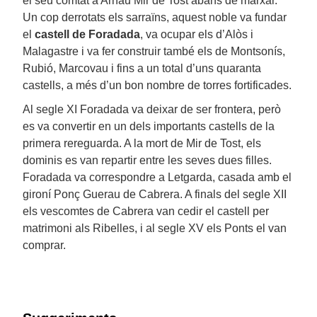
el seu comtat a Arnau Mir de Tost abans de marxar.
Un cop derrotats els sarraïns, aquest noble va fundar
el
castell de Foradada
, va ocupar els d’Alòs i
Malagastre i va fer construir també els de Montsonís,
Rubió, Marcovau i fins a un total d’uns quaranta
castells, a més d’un bon nombre de torres fortificades.
Al segle XI Foradada va deixar de ser frontera, però
es va convertir en un dels importants castells de la
primera rereguarda. A la mort de Mir de Tost, els
dominis es van repartir entre les seves dues filles.
Foradada va correspondre a Letgarda, casada amb el
gironí Ponç Guerau de Cabrera. A finals del segle XII
els vescomtes de Cabrera van cedir el castell per
matrimoni als Ribelles, i al segle XV els Ponts el van
comprar.